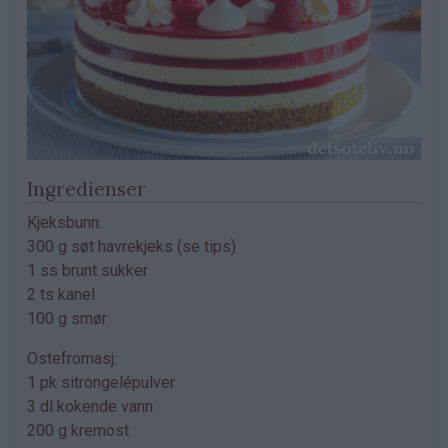
Ingredienser
Kjeksbunn:
300 g søt havrekjeks (se tips)
1 ss brunt sukker
2 ts kanel
100 g smør
Ostefromasj:
1 pk sitrongelépulver
3 dl kokende vann
200 g kremost