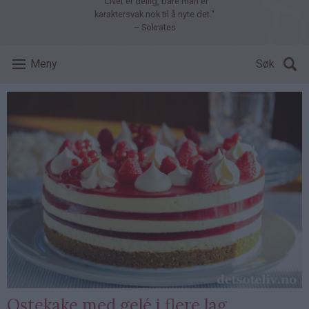
"Livet er deilig, bare man er
karaktersvak nok til å nyte det."
– Sokrates
Meny
Søk
Ostekake med gelé i flere lag