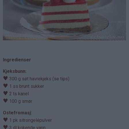
Ingredienser
Kjeksbunn:
♥
300 g søt havrekjeks (se tips)
♥
1 ss brunt sukker
♥
2 ts kanel
♥
100 g smør
Ostefromasj:
♥
1 pk sitrongelépulver
♥
3 dl kokende vann