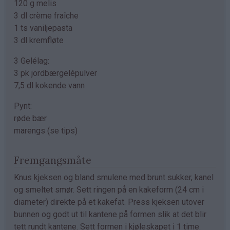
120 g melis
3 dl crème fraîche
1 ts vaniljepasta
3 dl kremfløte
3 Gelélag:
3 pk jordbærgelépulver
7,5 dl kokende vann
Pynt:
røde bær
marengs (se tips)
Fremgangsmåte
Knus kjeksen og bland smulene med brunt sukker, kanel
og smeltet smør. Sett ringen på en kakeform (24 cm i
diameter) direkte på et kakefat. Press kjeksen utover
bunnen og godt ut til kantene på formen slik at det blir
tett rundt kantene. Sett formen i kjøleskapet i 1 time.