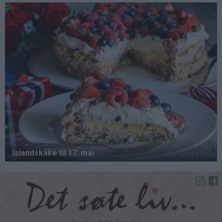
Hopp
til
hovedinnhold