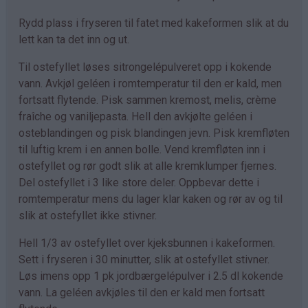
Rydd plass i fryseren til fatet med kakeformen slik at du
lett kan ta det inn og ut.
Til ostefyllet løses sitrongelépulveret opp i kokende
vann. Avkjøl geléen i romtemperatur til den er kald, men
fortsatt flytende. Pisk sammen kremost, melis, crème
fraîche og vaniljepasta. Hell den avkjølte geléen i
osteblandingen og pisk blandingen jevn. Pisk kremfløten
til luftig krem i en annen bolle. Vend kremfløten inn i
ostefyllet og rør godt slik at alle kremklumper fjernes.
Del ostefyllet i 3 like store deler. Oppbevar dette i
romtemperatur mens du lager klar kaken og rør av og til
slik at ostefyllet ikke stivner.
Hell 1/3 av ostefyllet over kjeksbunnen i kakeformen.
Sett i fryseren i 30 minutter, slik at ostefyllet stivner.
Løs imens opp 1 pk jordbærgelépulver i 2.5 dl kokende
vann. La geléen avkjøles til den er kald men fortsatt