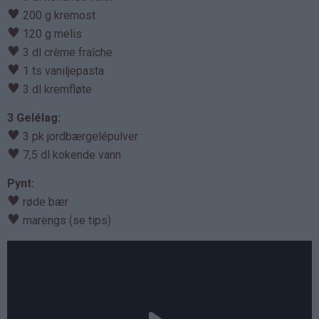
♥
200 g kremost
♥
120 g melis
♥
3 dl crème fraîche
♥
1 ts vaniljepasta
♥
3 dl kremfløte
3 Gelélag:
♥
3 pk jordbærgelépulver
♥
7,5 dl kokende vann
Pynt:
♥
røde bær
♥
marengs (se tips)