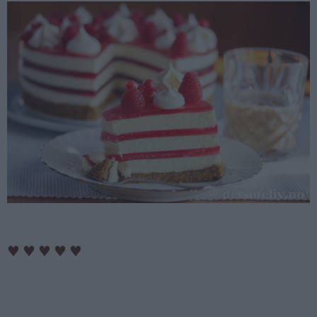
♥
♥
♥
♥
♥