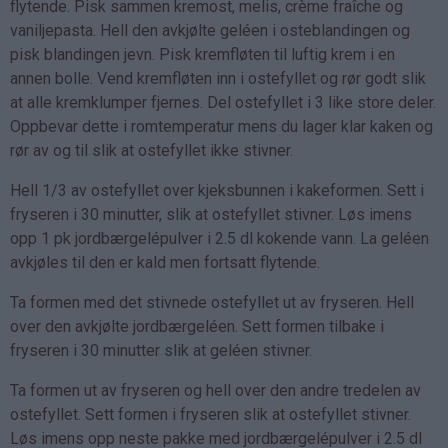
flytende. Pisk sammen kremost, melis, crème fraîche og
vaniljepasta. Hell den avkjølte geléen i osteblandingen og
pisk blandingen jevn. Pisk kremfløten til luftig krem i en
annen bolle. Vend kremfløten inn i ostefyllet og rør godt slik
at alle kremklumper fjernes. Del ostefyllet i 3 like store deler.
Oppbevar dette i romtemperatur mens du lager klar kaken og
rør av og til slik at ostefyllet ikke stivner.
Hell 1/3 av ostefyllet over kjeksbunnen i kakeformen. Sett i
fryseren i 30 minutter, slik at ostefyllet stivner. Løs imens
opp 1 pk jordbærgelépulver i 2.5 dl kokende vann. La geléen
avkjøles til den er kald men fortsatt flytende.
Ta formen med det stivnede ostefyllet ut av fryseren. Hell
over den avkjølte jordbærgeléen. Sett formen tilbake i
fryseren i 30 minutter slik at geléen stivner.
Ta formen ut av fryseren og hell over den andre tredelen av
ostefyllet. Sett formen i fryseren slik at ostefyllet stivner.
Løs imens opp neste pakke med jordbærgelépulver i 2.5 dl