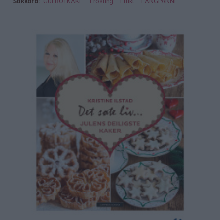
Stikkord
GULROTKAKE
Frosting
Frukt
LANGPANNE