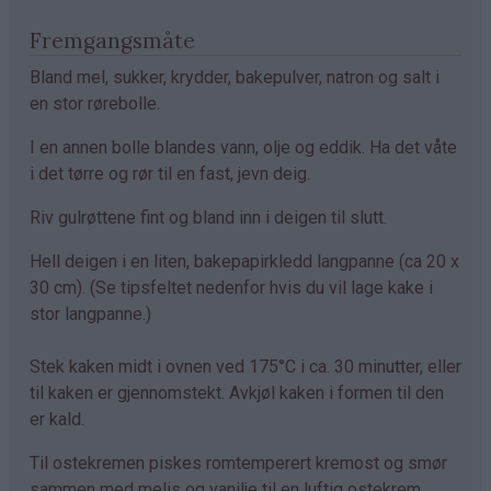
Fremgangsmåte
Bland mel, sukker, krydder, bakepulver, natron og salt i
en stor rørebolle.
I en annen bolle blandes vann, olje og eddik. Ha det våte
i det tørre og rør til en fast, jevn deig.
Riv gulrøttene fint og bland inn i deigen til slutt.
Hell deigen i en liten, bakepapirkledd langpanne (ca 20 x
30 cm). (Se tipsfeltet nedenfor hvis du vil lage kake i
stor langpanne.)
Stek kaken midt i ovnen ved 175°C i ca. 30 minutter, eller
til kaken er gjennomstekt. Avkjøl kaken i formen til den
er kald.
Til ostekremen piskes romtemperert kremost og smør
sammen med melis og vanilje til en luftig ostekrem.