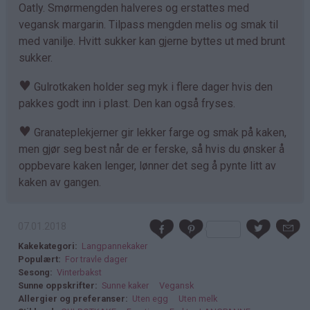
Oatly. Smørmengden halveres og erstattes med
vegansk margarin. Tilpass mengden melis og smak til
med vanilje. Hvitt sukker kan gjerne byttes ut med brunt
sukker.
♥
Gulrotkaken holder seg myk i flere dager hvis den
pakkes godt inn i plast. Den kan også fryses.
♥
Granateplekjerner gir lekker farge og smak på kaken,
men gjør seg best når de er ferske, så hvis du ønsker å
oppbevare kaken lenger, lønner det seg å pynte litt av
kaken av gangen.
07.01.2018
Kakekategori
Langpannekaker
Populært
For travle dager
Sesong
Vinterbakst
Sunne oppskrifter
Sunne kaker
Vegansk
Allergier og preferanser
Uten egg
Uten melk