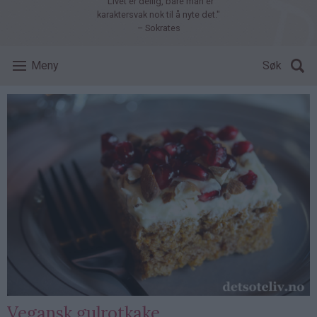
"Livet er deilig, bare man er
karaktersvak nok til å nyte det."
– Sokrates
Meny
Søk
Vegansk gulrotkake