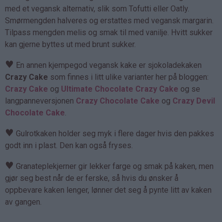
med et vegansk alternativ, slik som Tofutti eller Oatly.
Smørmengden halveres og erstattes med vegansk margarin.
Tilpass mengden melis og smak til med vanilje. Hvitt sukker
kan gjerne byttes ut med brunt sukker.
♥
En annen kjempegod vegansk kake er sjokoladekaken
Crazy Cake
som finnes i litt ulike varianter her på bloggen:
Crazy Cake
og
Ultimate Chocolate Crazy Cake
og se
langpanneversjonen
Crazy Chocolate Cake
og
Crazy Devil
Chocolate Cake
.
♥
Gulrotkaken holder seg myk i flere dager hvis den pakkes
godt inn i plast. Den kan også fryses.
♥
Granateplekjerner gir lekker farge og smak på kaken, men
gjør seg best når de er ferske, så hvis du ønsker å
oppbevare kaken lenger, lønner det seg å pynte litt av kaken
av gangen.