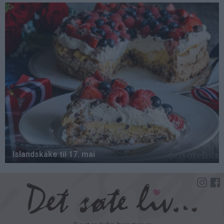
Hopp
til
hovedinnhold