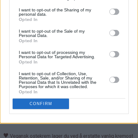
♥
2 ts natron
♥
1 ts salt
I want to opt-out of the Sharing of my
personal data.
♥
3 dl vann
Opted In
♥
3 dl rapsolje
I want to opt-out of the Sale of my
♥
2 ts eplecidereddik
Personal Data.
♥
Opted In
400 g gulrot (skrelt og renset vekt)
I want to opt-out of processing my
Ostekrem:
Personal Data for Targeted Advertising.
♥
400 g kremost (se tips for vegansk alternativ)
Opted In
♥
300 g smør (se tips for vegansk alternativ)
I want to opt-out of Collection, Use,
♥
800 g melis
Retention, Sale, and/or Sharing of my
Personal Data that Is Unrelated with the
♥
2 ts vaniljeekstrakt
Purposes for which it was collected.
Opted In
Bortsett fra at du her skal bruke stor langpanne (ca. 30 x 40
CONFIRM
cm), er det samme fremgangsmåte, steketemperatur og
steketid som angitt ovenfor.
♥
Vegansk ostekrem lager du ved å erstatte vanlig kremost