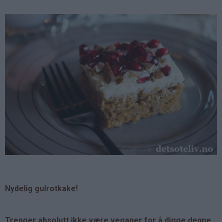
Nydelig gulrotkake!
Trenger absolutt ikke være veganer for å digge denne