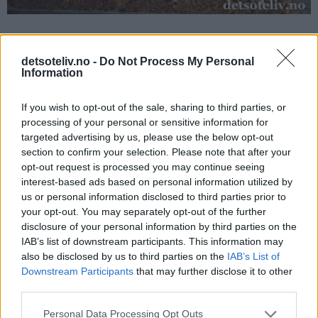
detsoteliv.no -
Do Not Process My Personal
Information
Tips:
♥
If you wish to opt-out of the sale, sharing to third parties, or
Merk at mengdeangivelsene i oppskriften er beregnet til
processing of your personal or sensitive information for
liten langpanne (ca. 20 x 30 cm).
targeted advertising by us, please use the below opt-out
section to confirm your selection. Please note that after your
OPPSKRIFT TIL STOR LANGPANNE:
opt-out request is processed you may continue seeing
interest-based ads based on personal information utilized by
Bruk dobbel oppskrift dersom du vil lage kaken i stor
us or personal information disclosed to third parties prior to
langpanne.
your opt-out. You may separately opt-out of the further
♥
disclosure of your personal information by third parties on the
600 g hvetemel
IAB’s list of downstream participants. This information may
♥
450 g sukker
also be disclosed by us to third parties on the
IAB’s List of
♥
2 ss kanel
Downstream Participants
that may further disclose it to other
♥
2 ss kardemomme
third parties.
♥
2 ts bakepulver
Personal Data Processing Opt Outs