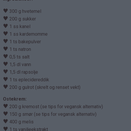
♥
300 g hvetemel
♥
200 g sukker
♥
1 ss kanel
♥
1 ss kardemomme
♥
1 ts bakepulver
♥
1 ts natron
♥
0,5 ts salt
♥
1,5 dl vann
♥
1,5 dl rapsolje
♥
1 ts eplecidereddik
♥
200 g gulrot (skrelt og renset vekt)
Ostekrem:
♥
200 g kremost (se tips for vegansk alternativ)
♥
150 g smør (se tips for vegansk alternativ)
♥
400 g melis
♥
1 ts vaniljeekstrakt