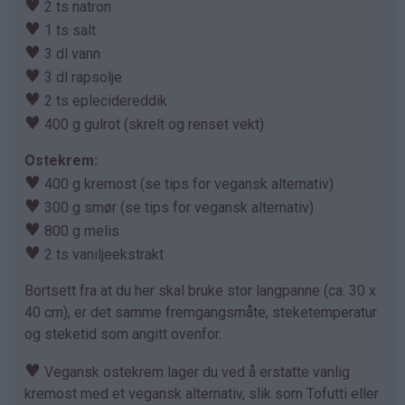
♥
2 ts natron
♥
1 ts salt
♥
3 dl vann
♥
3 dl rapsolje
♥
2 ts eplecidereddik
♥
400 g gulrot (skrelt og renset vekt)
Ostekrem:
♥
400 g kremost (se tips for vegansk alternativ)
♥
300 g smør (se tips for vegansk alternativ)
♥
800 g melis
♥
2 ts vaniljeekstrakt
Bortsett fra at du her skal bruke stor langpanne (ca. 30 x
40 cm), er det samme fremgangsmåte, steketemperatur
og steketid som angitt ovenfor.
♥
Vegansk ostekrem lager du ved å erstatte vanlig
kremost med et vegansk alternativ, slik som Tofutti eller