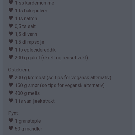
♥
1 ss kardemomme
♥
1 ts bakepulver
♥
1 ts natron
♥
0,5 ts salt
♥
1,5 dl vann
♥
1,5 dl rapsolje
♥
1 ts eplecidereddik
♥
200 g gulrot (skrelt og renset vekt)
Ostekrem:
♥
200 g kremost (se tips for vegansk alternativ)
♥
150 g smør (se tips for vegansk alternativ)
♥
400 g melis
♥
1 ts vaniljeekstrakt
Pynt:
♥
1 granateple
♥
50 g mandler