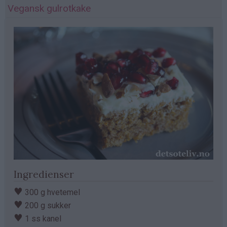
Vegansk gulrotkake
Ingredienser
♥
300 g hvetemel
♥
200 g sukker
♥
1 ss kanel