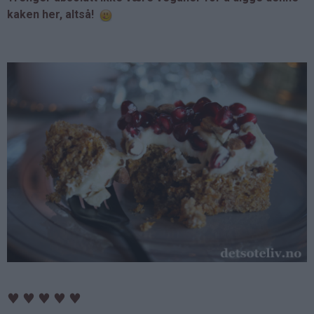
kaken her, altså!
♥
♥
♥
♥
♥