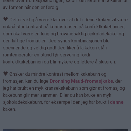
heller over fromasjblandingen, så blir det lettere å få kaken ut
av formen når den er ferdig.
♥
Det er viktig å være klar over at det i denne kaken vil være
nokså stor kontrast på konsistensen på konfektkakebunnen,
som skal være en tung og browniesaktig sjokoladekake, og
den luftige fromasjen. Jeg synes kombinasjonen ble
spennende og veldig god! Jeg liker å la kaken stå i
romtemperatur en stund før servering fordi
konfektkakebunnen da blir mykere og lettere å skjære i.
♥
Ønsker du mindre kontrast mellom kakebunn og
fromasjen, kan du lage
Dronning Maud-fromasjkake
, der
jeg har brukt en myk kransekakebunn som gjør at fromasj og
kakebunn glir mer sammen. Eller du kan bruke en myk
sjokoladekakebunn, for eksempel den jeg har brukt i
denne
kaken.