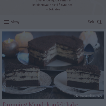
"Livet er deilig, bare man er
karaktersvak nok til å nyte det."
– Sokrates
Meny
Søk
Dronning Maud-konfektkake