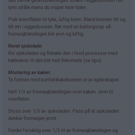
den varme gelatinblandingen straks i eggedosisen i en
tynn stråle mens du visper hele tiden.
Pisk kremfløten til tykk, luftig krem. Bland kremen litt og
litt inn i eggedosisen. Rør med en ballongvisp så
fromasjblandingen blir jevn og luftig.
Revet sjokolade:
Riv sjokoladen og finhakk den i food processor med
hakkekniv til den blir helt finkornete (se tips).
Montering av kaken:
Ta formen med konfektkakebunnen ut av kjøleskapet.
Hell 1/3 av fromasjblandingen over kaken. Jevn til
overflaten.
Dryss over 1/3 av sjokoladen. Pass på at sjokoladen
dekker fromasjen jevnt.
Fordel forsiktig over 1/3 til av fromasjblandingen og