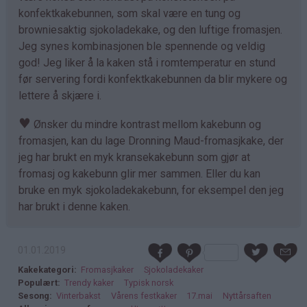
konfektkakebunnen, som skal være en tung og
browniesaktig sjokoladekake, og den luftige fromasjen.
Jeg synes kombinasjonen ble spennende og veldig
god! Jeg liker å la kaken stå i romtemperatur en stund
før servering fordi konfektkakebunnen da blir mykere og
lettere å skjære i.
♥
Ønsker du mindre kontrast mellom kakebunn og
fromasjen, kan du lage Dronning Maud-fromasjkake, der
jeg har brukt en myk kransekakebunn som gjør at
fromasj og kakebunn glir mer sammen. Eller du kan
bruke en myk sjokoladekakebunn, for eksempel den jeg
har brukt i denne kaken.
01.01.2019
Kakekategori
Fromasjkaker
Sjokoladekaker
Populært
Trendy kaker
Typisk norsk
Sesong
Vinterbakst
Vårens festkaker
17.mai
Nyttårsaften