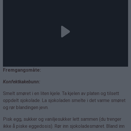
Fremgangsmåte:
Konfektkakebunn:
Smelt smøret i en liten kjele. Ta kjelen av platen og tilsett
oppdelt sjokolade. La sjokoladen smelte i det varme smøret
og rør blandingen jevn.
Pisk egg, sukker og vaniljesukker lett sammen (du trenger
ikke å piske eggedosis). Rør inn sjokoladesmøret. Bland inn