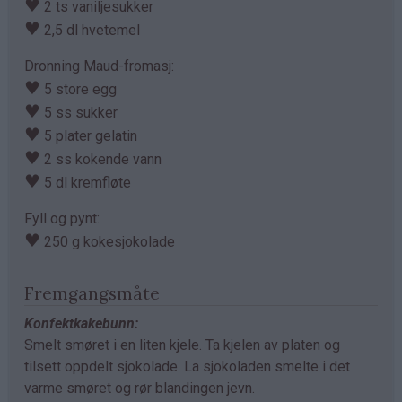
♥
2 ts vaniljesukker
♥
2,5 dl hvetemel
Dronning Maud-fromasj:
♥
5 store egg
♥
5 ss sukker
♥
5 plater gelatin
♥
2 ss kokende vann
♥
5 dl kremfløte
Fyll og pynt:
♥
250 g kokesjokolade
Fremgangsmåte
Konfektkakebunn:
Smelt smøret i en liten kjele. Ta kjelen av platen og
tilsett oppdelt sjokolade. La sjokoladen smelte i det
varme smøret og rør blandingen jevn.