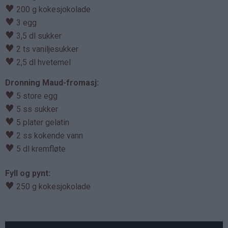
♥
200 g kokesjokolade
♥
3 egg
♥
3,5 dl sukker
♥
2 ts vaniljesukker
♥
2,5 dl hvetemel
Dronning Maud-fromasj:
♥
5 store egg
♥
5 ss sukker
♥
5 plater gelatin
♥
2 ss kokende vann
♥
5 dl kremfløte
Fyll og pynt:
♥
250 g kokesjokolade