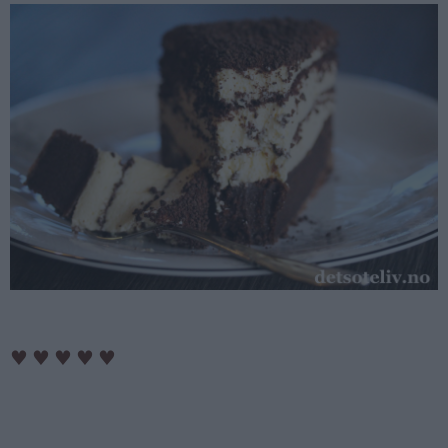
♥
♥
♥
♥
♥