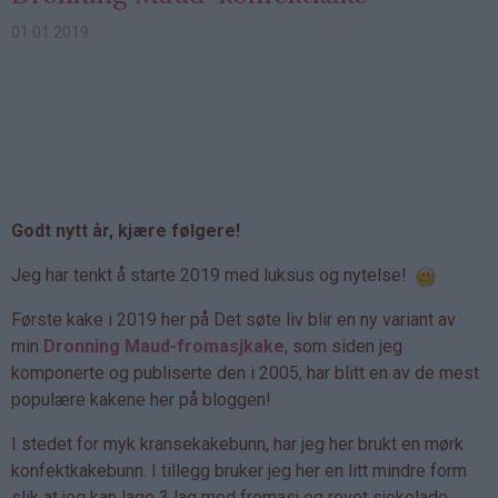
01.01.2019
Godt nytt år, kjære følgere!
Jeg har tenkt å starte 2019 med luksus og nytelse!
Første kake i 2019 her på Det søte liv blir en ny variant av
min
Dronning Maud-fromasjkake
, som siden jeg
komponerte og publiserte den i 2005, har blitt en av de mest
populære kakene her på bloggen!
I stedet for myk kransekakebunn, har jeg her brukt en mørk
konfektkakebunn. I tillegg bruker jeg her en litt mindre form
slik at jeg kan lage 3 lag med fromasj og revet sjokolade.