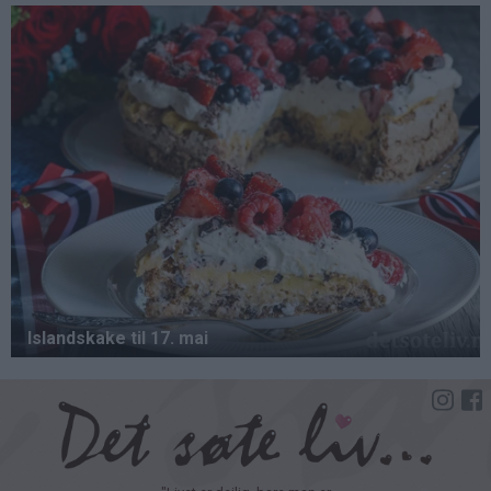
Hopp
til
hovedinnhold