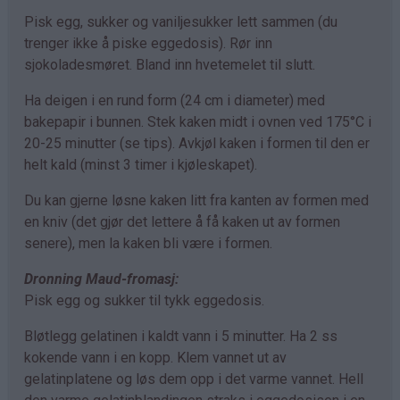
Pisk egg, sukker og vaniljesukker lett sammen (du
trenger ikke å piske eggedosis). Rør inn
sjokoladesmøret. Bland inn hvetemelet til slutt.
Ha deigen i en rund form (24 cm i diameter) med
bakepapir i bunnen. Stek kaken midt i ovnen ved 175°C i
20-25 minutter (se tips). Avkjøl kaken i formen til den er
helt kald (minst 3 timer i kjøleskapet).
Du kan gjerne løsne kaken litt fra kanten av formen med
en kniv (det gjør det lettere å få kaken ut av formen
senere), men la kaken bli være i formen.
Dronning Maud-fromasj:
Pisk egg og sukker til tykk eggedosis.
Bløtlegg gelatinen i kaldt vann i 5 minutter. Ha 2 ss
kokende vann i en kopp. Klem vannet ut av
gelatinplatene og løs dem opp i det varme vannet. Hell