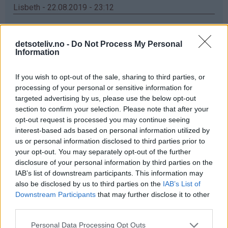
Lisbeth - 22.08.2019 - 23:12
Ja takk veldig gjerne
detsoteliv.no -
Do Not Process My Personal
Svar
Information
If you wish to opt-out of the sale, sharing to third parties, or
Jeanette - 22.08.2019 - 23:23
processing of your personal or sensitive information for
Ja takk
targeted advertising by us, please use the below opt-out
section to confirm your selection. Please note that after your
Svar
opt-out request is processed you may continue seeing
interest-based ads based on personal information utilized by
us or personal information disclosed to third parties prior to
Bjørg-Inger - 22.08.2019 - 23:37
your opt-out. You may separately opt-out of the further
disclosure of your personal information by third parties on the
Ja takk, for en flott gave å vinne
IAB’s list of downstream participants. This information may
also be disclosed by us to third parties on the
IAB’s List of
Svar
Downstream Participants
that may further disclose it to other
third parties.
Ida - 22.08.2019 - 23:38
Personal Data Processing Opt Outs