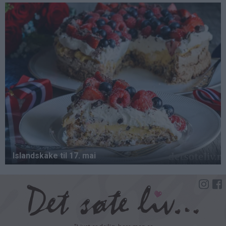
Hopp
til
hovedinnhold