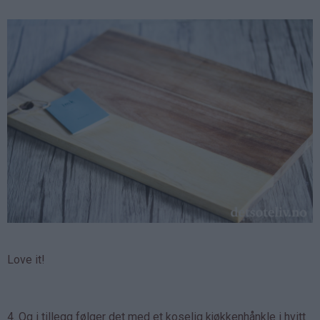
Love it!
4. Og i tillegg følger det med et koselig kjøkkenhånkle i hvitt