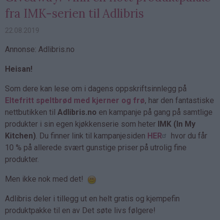
fra IMK-serien til Adlibris
22.08.2019
Annonse: Adlibris.no
Heisan!
Som dere kan lese om i dagens oppskriftsinnlegg på
Eltefritt speltbrød med kjerner og frø
, har den fantastiske
nettbutikken til
Adlibris.no
en kampanje på gang på samtlige
produkter i sin egen kjøkkenserie som heter
IMK (In My
Kitchen)
. Du finner link til kampanjesiden
HER
hvor du får
10 % på allerede svært gunstige priser på utrolig fine
produkter.
Men ikke nok med det!
Adlibris deler i tillegg ut en helt gratis og kjempefin
produktpakke til en av Det søte livs følgere!