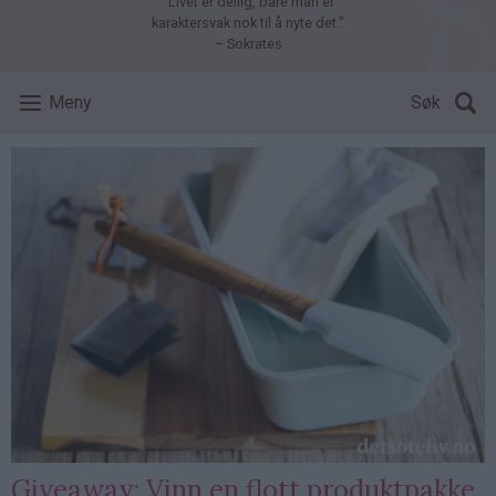
"Livet er deilig, bare man er
karaktersvak nok til å nyte det."
– Sokrates
Meny
Søk
Giveaway: Vinn en flott produktpakke