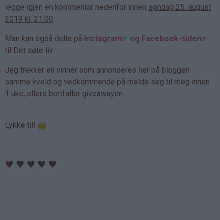
legge igjen en kommentar nedenfor innen
søndag 25. august
2019 kl. 21.00
.
Man kan også delta på
Instagram
og
Facebook-siden
til Det søte liv.
Jeg trekker en vinner som annonseres her på bloggen
samme kveld og vedkommende på melde seg til meg innen
1 uke, ellers bortfaller giveawayen.
Lykke til!
♥
♥
♥
♥
♥