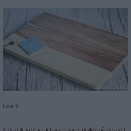
Love it!
4. Og i tillegg følger det med et koselig kjøkkenhånkle i hvitt