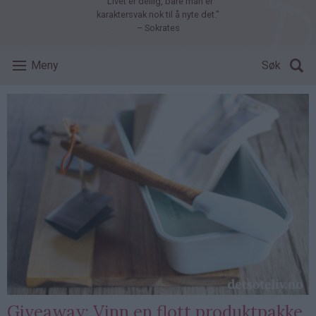
"Livet er deilig, bare man er
karaktersvak nok til å nyte det."
– Sokrates
Meny
Søk
Giveaway: Vinn en flott produktpakke