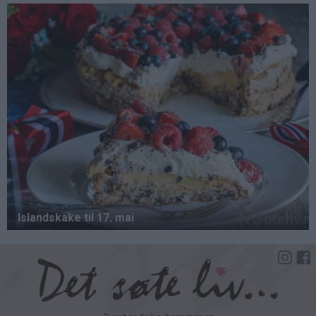
Hopp
til
hovedinnhold