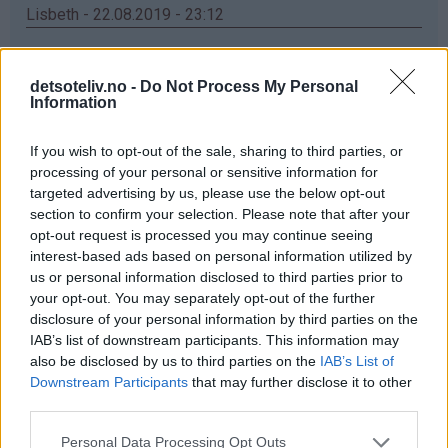
Lisbeth - 22.08.2019 - 23:12
Ja takk veldig gjerne
detsoteliv.no -
Do Not Process My Personal
Svar
Information
If you wish to opt-out of the sale, sharing to third parties, or
Jeanette - 22.08.2019 - 23:23
processing of your personal or sensitive information for
Ja takk
targeted advertising by us, please use the below opt-out
section to confirm your selection. Please note that after your
Svar
opt-out request is processed you may continue seeing
interest-based ads based on personal information utilized by
us or personal information disclosed to third parties prior to
Bjørg-Inger - 22.08.2019 - 23:37
your opt-out. You may separately opt-out of the further
disclosure of your personal information by third parties on the
Ja takk, for en flott gave å vinne
IAB’s list of downstream participants. This information may
also be disclosed by us to third parties on the
IAB’s List of
Svar
Downstream Participants
that may further disclose it to other
third parties.
Ida - 22.08.2019 - 23:38
Personal Data Processing Opt Outs