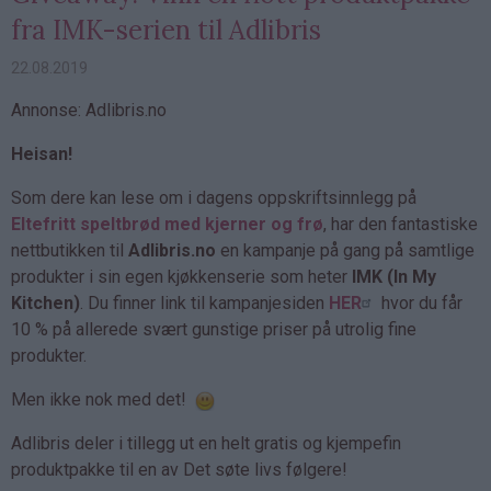
fra IMK-serien til Adlibris
22.08.2019
Annonse: Adlibris.no
Heisan!
Som dere kan lese om i dagens oppskriftsinnlegg på
Eltefritt speltbrød med kjerner og frø
, har den fantastiske
nettbutikken til
Adlibris.no
en kampanje på gang på samtlige
produkter i sin egen kjøkkenserie som heter
IMK (In My
Kitchen)
. Du finner link til kampanjesiden
HER
hvor du får
10 % på allerede svært gunstige priser på utrolig fine
produkter.
Men ikke nok med det!
Adlibris deler i tillegg ut en helt gratis og kjempefin
produktpakke til en av Det søte livs følgere!