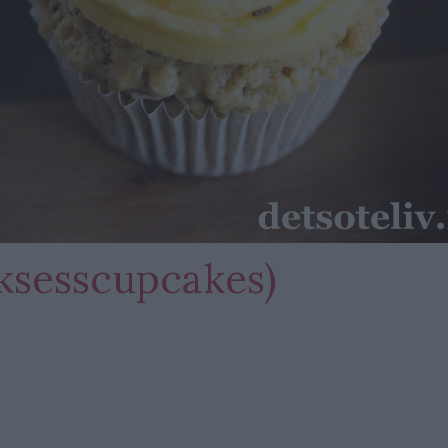
ksesscupcakes)