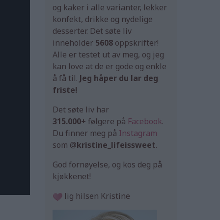
og kaker i alle varianter, lekker
konfekt, drikke og nydelige
desserter. Det søte liv
inneholder
5608
oppskrifter!
Alle er testet ut av meg, og jeg
kan love at de er gode og enkle
å få til.
Jeg håper du lar deg
friste!
Det søte liv har
315.000+
følgere på
Facebook
.
Du finner meg på
Instagram
som @
kristine_lifeissweet
.
God fornøyelse, og kos deg på
kjøkkenet!
lig hilsen Kristine