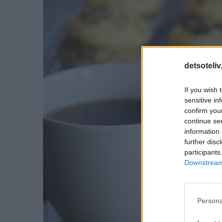
detsoteliv
If you wish 
sensitive in
confirm you
continue se
information 
further disc
participants
Downstream 
Persona