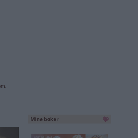
em.
Mine bøker