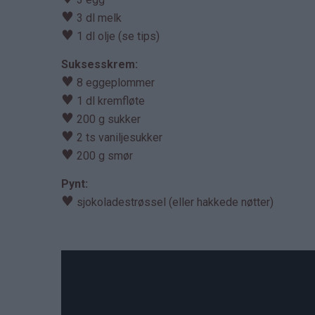
♥
3 dl melk
♥
1 dl olje (se tips)
Suksesskrem:
♥
8 eggeplommer
♥
1 dl kremfløte
♥
200 g sukker
♥
2 ts vaniljesukker
♥
200 g smør
Pynt:
♥
sjokoladestrøssel (eller hakkede nøtter)