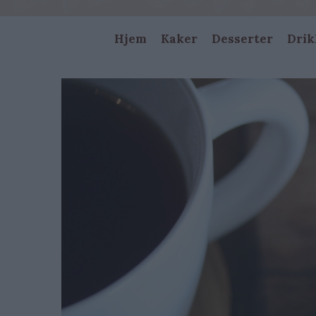
Main
Hjem
Kaker
Desserter
Drik
navigation