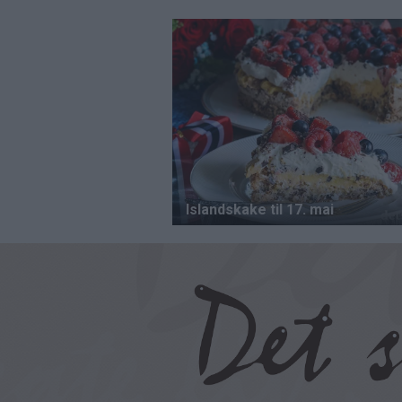
Hopp
til
hovedinnhold