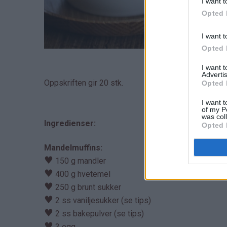
I want t
Opted 
I want t
Opted 
I want 
Advertis
Oppskriften gir 20 stk.
Opted 
I want t
of my P
was col
Ingredienser:
Opted 
Mandelmuffins:
♥
150 g mandler
♥
400 g hvetemel
♥
250 g brunt sukker
♥
2 ss vaniljesukker (se tips)
♥
2 ss bakepulver (se tips)
♥
3 egg