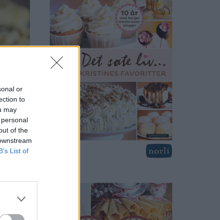
sonal or
ection to
ou may
 personal
out of the
 downstream
B’s List of