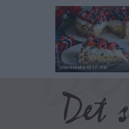
Hopp
til
hovedinnhold