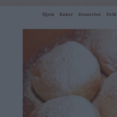
Main
Hjem
Kaker
Desserter
Drik
navigation