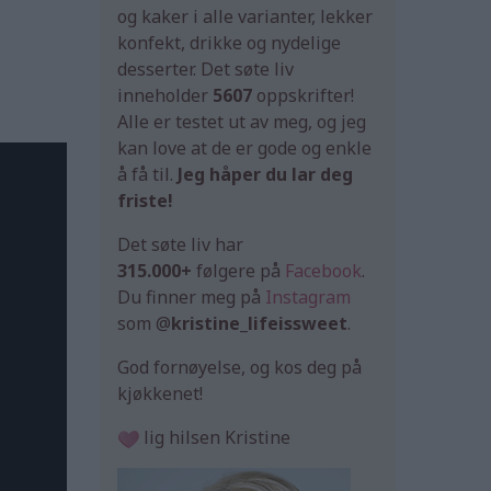
og kaker i alle varianter, lekker
konfekt, drikke og nydelige
desserter. Det søte liv
inneholder
5607
oppskrifter!
Alle er testet ut av meg, og jeg
kan love at de er gode og enkle
å få til.
Jeg håper du lar deg
friste!
Det søte liv har
315.000+
følgere på
Facebook
.
Du finner meg på
Instagram
som @
kristine_lifeissweet
.
God fornøyelse, og kos deg på
kjøkkenet!
lig hilsen Kristine