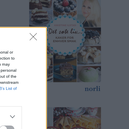
sonal or
ection to
ou may
 personal
out of the
 downstream
B’s List of
anlig