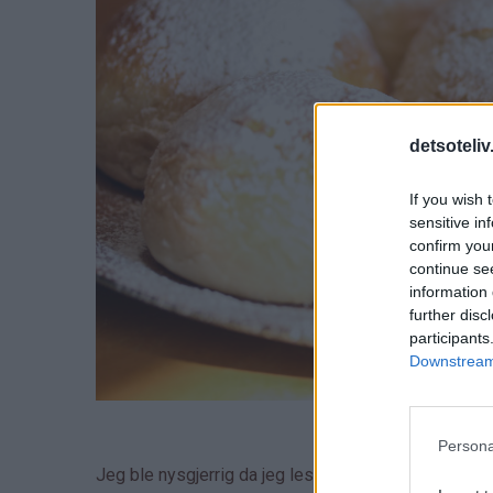
detsoteliv
If you wish 
sensitive in
confirm you
continue se
information 
further disc
participants
Downstream 
Persona
Jeg ble nysgjerrig da jeg leste oppskriften, for bå