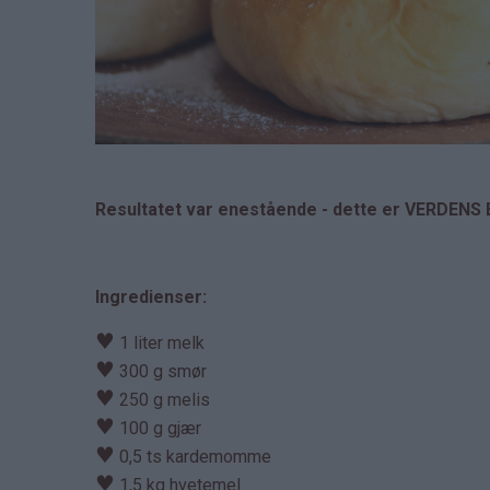
Resultatet var enestående - dette er VERDENS 
Ingredienser:
♥
1 liter melk
♥
300 g smør
♥
250 g melis
♥
100 g gjær
♥
0,5 ts kardemomme
♥
1,5 kg hvetemel