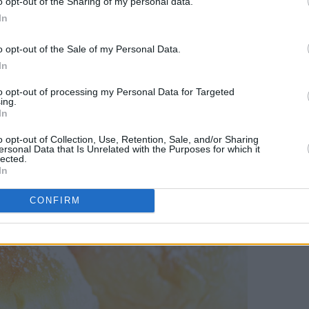
o opt-out of the Sharing of my personal data.
et for sukker, og væsken skal gis et oppkok først. Dessuten tre
In
t etterheves bollene lenge.
o opt-out of the Sale of my Personal Data.
In
to opt-out of processing my Personal Data for Targeted
ing.
In
o opt-out of Collection, Use, Retention, Sale, and/or Sharing
ersonal Data that Is Unrelated with the Purposes for which it
lected.
In
CONFIRM