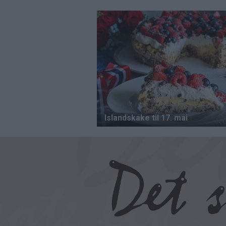
Hopp
til
hovedinnhold