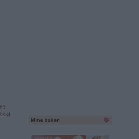
 og
ik at
Mine bøker