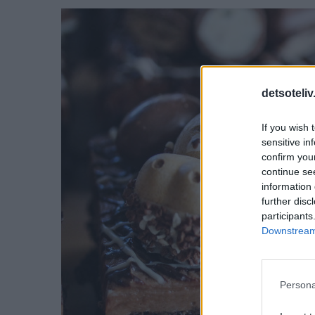
detsoteliv
If you wish 
sensitive in
confirm you
continue se
information 
further disc
participants
Downstream 
Persona