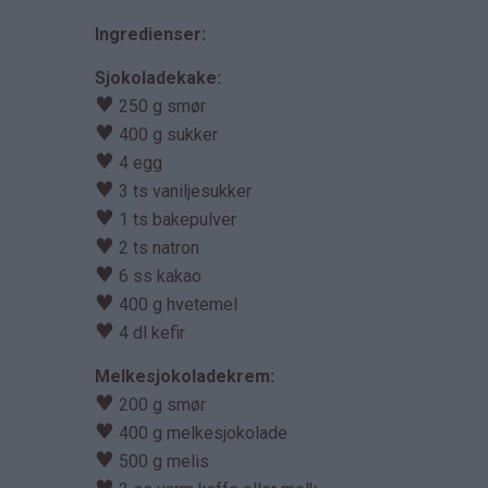
Ingredienser:
Sjokoladekake:
♥
250 g smør
♥
400 g sukker
♥
4 egg
♥
3 ts vaniljesukker
♥
1 ts bakepulver
♥
2 ts natron
♥
6 ss kakao
♥
400 g hvetemel
♥
4 dl kefir
Melkesjokoladekrem:
♥
200 g smør
♥
400 g melkesjokolade
♥
500 g melis