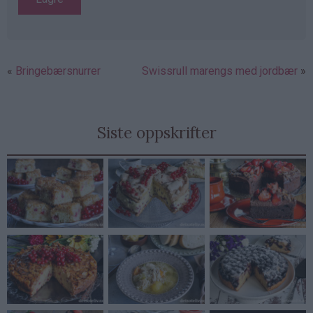
Bringebærsnurrer
Swissrull marengs med jordbær
Siste oppskrifter