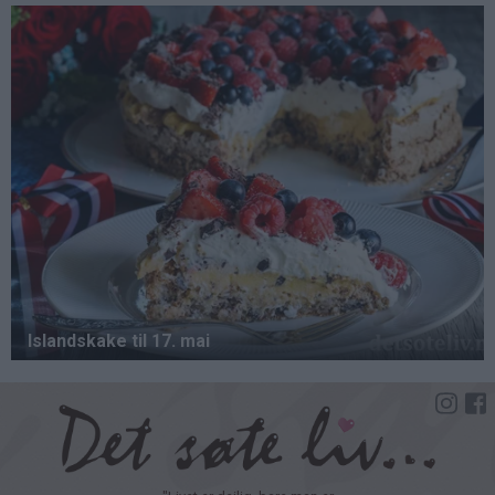
Hopp
til
hovedinnhold