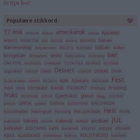
Se tips her!
Populære stikkord
17. mai
amerikansk
Appelsin
afrikansk
Airfryer
ananas
banan
ASIATISK
APRIKOS
açai
BAGELS
Baklava
BALKANSK
Barneselskap
blåbær
boller
Belgiske vafler
BISCOTTI
BLØTKAKE
bær
bringebær
Brownies
BRØD
Brødpudding
butterdeig
cookies
CAKE POPS
cappuccino
Cheesecake
COCA-COLA
cornflakes
Dessert
cupcakes
DRIKKE
Drink
DADLER
DANSK
DONUTS
Fest
eple
Eplekake
Dulce de leche
eltefritt
ENGELSK
FASTELAVN
formkake
fransk
FROKOST
Frosting
Fromasj
FIKEN
FINSK
Frukt
Gjærbakst
glasur
FRUKTKAKE
FUDGE
Gløgg
GODTERI
GRESK
Grillmat
HALLOWEEN
granola
gresskar
GULROTKAKE
Høst
hasselnøtter
Havregryn
Honning
hvit sjokolade
INDISK
JUL
Iskrem
italiensk
jordbær
Indonesisk
Islandsk
JAPANSK
Julekaker
JULETAPAS
kaffe
karamell
KIKERTER
KINESISK
KIRSEBÆR
KOLDTBORD
KJEKS
KLADDKAKE
Kokos
konfekt
knekkebrød