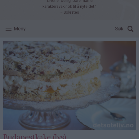
"Livet er deilig, bare man er
karaktersvak nok til å nyte det."
– Sokrates
Meny
Søk
Budapestkake (lys)