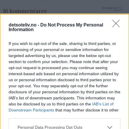
16 kommentarer
detsoteliv.no -
Do Not Process My Personal
budapestkake - 10.03.2014 - 10:05
Information
budapest
If you wish to opt-out of the sale, sharing to third parties, or
Svar
processing of your personal or sensitive information for
targeted advertising by us, please use the below opt-out
section to confirm your selection. Please note that after your
Nina - 29.03.2014 - 16:57
opt-out request is processed you may continue seeing
interest-based ads based on personal information utilized by
Går det an og lage bunnene ferdig og ha de på benken
us or personal information disclosed to third parties prior to
noen dager eller fryse de tru:)?
your opt-out. You may separately opt-out of the further
disclosure of your personal information by third parties on the
Svar
IAB’s list of downstream participants. This information may
also be disclosed by us to third parties on the
IAB’s List of
Downstream Participants
that may further disclose it to other
Krystelle Bredrup - 29.03.2014 - 16:59
third parties.
Kan man bake bunnene noen dager i forveien (sånn som
Personal Data Processing Opt Outs