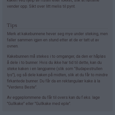
kaken ved hjelp av risten eller lokket, slik at nøttene
vender opp. Sikt over litt melis til pynt.
Tips
Merk at kakebunnene hever seg mye under steking, men
faller sammen igjen en stund etter at de er tatt ut av
ovnen.
Kakebunnen må stekes i to omganger, da den er håpløs
å dele i to bunner. Hvis du ikke har tid til dette, kan du
steke kaken i en langpanne (slik som "Budapestrullen
lys"), og så dele kaken på midten, slik at du får to mindre
firkantede bunner. Du får da en rektangulær kake à la
"Verdens Beste".
Av eggeplommene du får til overs kan du f.eks. lage
"Gullkake" eller "Gullkake med eple".