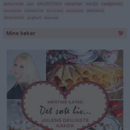
VALENTINES
valnøtter
Vanilje
vaniljekrem
tørket frukt
vafler
Vannbakkels
VANNMELON
Varm drikke
vietnamesisk
VIKINGMELK
yoghurt
WIENERBRØD
Østerriksk
Mine bøker