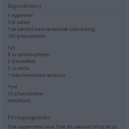
Ingredienser
6 eggehviter
3 dl sukker
1 pk kakefyll med vaniljesmak (uten koking)
100 g hasselnøtter
Fyll:
8 ss aprikossyltetøy
3 dl kremfløte
2 ss melis
1 boks hermetiske aprikoser
Pynt:
25 g hasselnøtter
melisdryss
Fremgangsmåte
Pisk eggehvitene stive. Pisk inn sukkeret litt og litt og