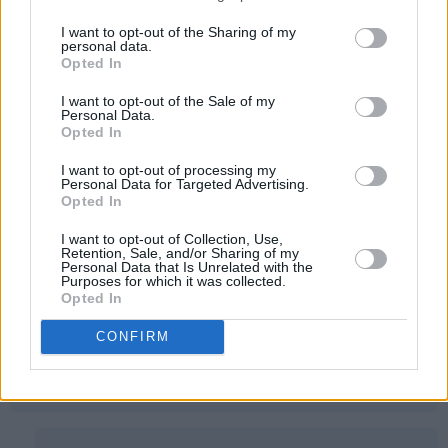
Pavlova) tror du?
I want to opt-out of the Sharing of my
Svar
personal data.
Opted In
I want to opt-out of the Sale of my
Guro - 27.08.2014 - 14:59
Personal Data.
Opted In
Hei
I want to opt-out of processing my
Personal Data for Targeted Advertising.
Har kjempelyst til å lage denne kaka, men er nybegynner
Opted In
på bakefronten og har aldri bakt en kake med
hasselnøtter før. På posen med hasselnøttkjerner sto
I want to opt-out of Collection, Use,
Retention, Sale, and/or Sharing of my
det følgende: "Til søtt bakverk er det fornuftig å riste
Personal Data that Is Unrelated with the
Purposes for which it was collected.
hasselnøttene først". Videre sto det at man skulle legge
Opted In
dem i et kjøkkenhåndkle og gni dem slik at det brune
skallet/skinnet løsner. Skal man gjøre det i denne kaka?
CONFIRM
Eller kan man bruke nøttene "naturelle"?
Svar