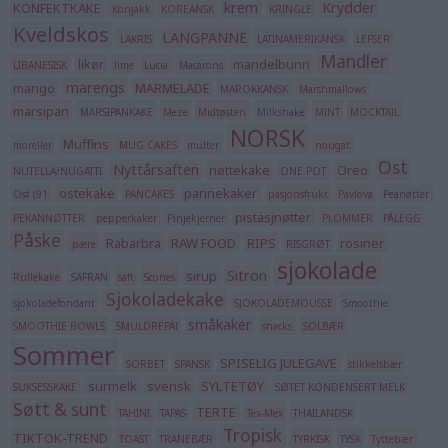
krem
Krydder
KONFEKTKAKE
Konjakk
KOREANSK
KRINGLE
Kveldskos
LANGPANNE
LAKRIS
LATINAMERIKANSK
LEFSER
Mandler
likør
mandelbunn
LIBANESISK
lime
Lucia
Macarons
marengs
mango
MARMELADE
MAROKKANSK
Marshmallows
marsipan
MARSIPANKAKE
Meze
Midtøsten
Milkshake
MINT
MOCKTAIL
NORSK
Muffins
moreller
MUG CAKES
multer
nougat
Ost
Nyttårsaften
nøttekake
Oreo
NUTELLA/NUGATTI
ONE POT
ostekake
pannekaker
Ost (91
PANCAKES
pasjonsfrukt
Pavlova
Peanøtter
pistasjnøtter
PEKANNØTTER
pepperkaker
Pinjekjerner
PLOMMER
PÅLEGG
Påske
Rabarbra
RAW FOOD
RIPS
rosiner
pære
RISGRØT
sjokolade
Sitron
sirup
Rullekake
SAFRAN
saft
Scones
Sjokoladekake
sjokoladefondant
SJOKOLADEMOUSSE
Smoothie
småkaker
SMOOTHIE BOWLS
SMULDREPAI
snacks
SOLBÆR
Sommer
SPISELIG JULEGAVE
SORBET
SPANSK
stikkelsbær
surmelk
svensk
SYLTETØY
SUKSESSKAKE
SØTET KONDENSERT MELK
Søtt & sunt
TERTE
TAHINI
TAPAS
Tex-Mex
THAILANDSK
Tropisk
TIKTOK-TREND
TOAST
TRANEBÆR
TYRKISK
TYSK
Tyttebær