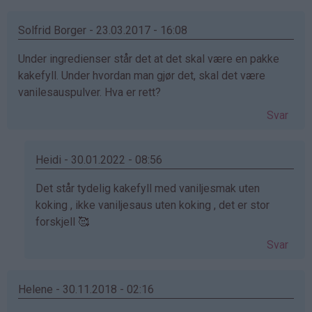
Solfrid Borger - 23.03.2017 - 16:08
Under ingredienser står det at det skal være en pakke
kakefyll. Under hvordan man gjør det, skal det være
vanilesauspulver. Hva er rett?
Svar
Heidi - 30.01.2022 - 08:56
Som
Det står tydelig kakefyll med vaniljesmak uten
svar
koking , ikke vaniljesaus uten koking , det er stor
på
forskjell 🥰
av
Svar
Solfrid
Borger
(ikke
Helene - 30.11.2018 - 02:16
bekreftet)