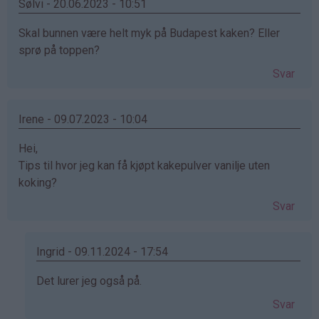
Sølvi - 20.06.2023 - 10:51
Skal bunnen være helt myk på Budapest kaken? Eller
sprø på toppen?
Svar
Irene - 09.07.2023 - 10:04
Hei,
Tips til hvor jeg kan få kjøpt kakepulver vanilje uten
koking?
Svar
Ingrid - 09.11.2024 - 17:54
Som
Det lurer jeg også på.
svar
Svar
på