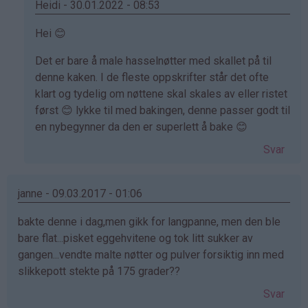
Heidi - 30.01.2022 - 08:53
Som
Hei 😊
svar
Det er bare å male hasselnøtter med skallet på til
på
denne kaken. I de fleste oppskrifter står det ofte
av
klart og tydelig om nøttene skal skales av eller ristet
Guro
først 😊 lykke til med bakingen, denne passer godt til
(ikke
en nybegynner da den er superlett å bake 😊
bekreftet)
Svar
janne - 09.03.2017 - 01:06
bakte denne i dag,men gikk for langpanne, men den ble
bare flat...pisket eggehvitene og tok litt sukker av
gangen...vendte malte nøtter og pulver forsiktig inn med
slikkepott stekte på 175 grader??
Svar