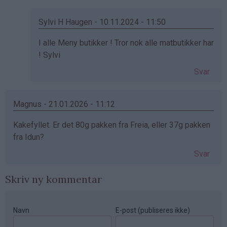
av
Irene
Sylvi H Haugen - 10.11.2024 - 11:50
(ikke
Som
I alle Meny butikker ! Tror nok alle matbutikker har
bekreftet)
svar
! Sylvi
på
Svar
av
Ingrid
(ikke
Magnus - 21.01.2026 - 11:12
bekreftet)
Kakefyllet. Er det 80g pakken fra Freia, eller 37g pakken
fra Idun?
Svar
Skriv ny kommentar
Navn
E-post (publiseres ikke)