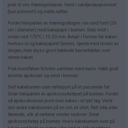
pisk til stiv marengsmasse. Vend i vaniljesauspulveret
(kun pulveret!) og malte nøtter.
Fordel halvparten av marengsdeigen i en rund form (26
cm i diameter) med bakepapir i bunnen. Stek midt i
ovnen ved 175°C i 15-20 min. Avkjøl i formen før kaken
hvelves ut og bakepapiret fjernes. Gjenta med resten av
deigen, men dryss grovt hakkede hasselnøtter over
denne kaken.
Pisk kremfløten til krem sammen med melis. Hakk godt
avrente aprikoser og vend i kremen.
Sett kakebunnen uten nøttepynt på et passende fat.
Smør halvparten av aprikossyltetøyet på bunnen. Fordel
så aprikoskremen jevnt over kaken i et tykt lag. Vend
den andre kakebunnen på en rist, et stort, flatt lokk eller
liknende, slik at nøttene vender nedover. Smør
aprikossyltetøy på bunnen. Hvelv kakebunnen over på