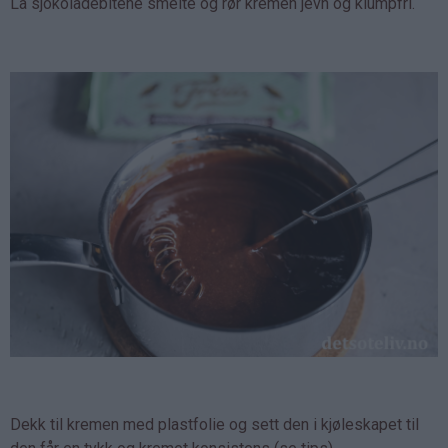
La sjokoladebitene smelte og rør kremen jevn og klumpfri.
Dekk til kremen med plastfolie og sett den i kjøleskapet til