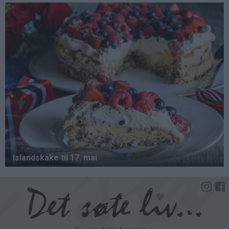
Hopp
til
hovedinnhold