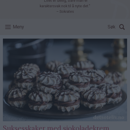
"Livet er deilig, bare man er
karaktersvak nok til å nyte det."
– Sokrates
Meny
Søk
Suksesskaker med sjokoladekrem