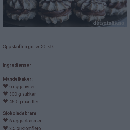
Oppskriften gir ca. 30 stk.
Ingredienser:
Mandelkaker:
♥
6 eggehviter
♥
300 g sukker
♥
450 g mandler
Sjokoladekrem:
♥
6 eggeplommer
♥
2,5 dl kremfløte