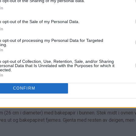
o opt-out of the Sharing of my personal data.
In
o opt-out of the Sale of my Personal Data.
In
to opt-out of processing my Personal Data for Targeted
ing.
In
o opt-out of Collection, Use, Retention, Sale, and/or Sharing
ersonal Data that Is Unrelated with the Purposes for which it
lected.
In
CONFIRM
litt og pisk til stiv marengsmasse. Vend i vaniljesauspulveret (ku
m (26 cm i diameter) med bakepapir i bunnen. Stek midt i ovnen 
lves ut og bakepapiret fjernes. Gjenta med resten av deigen, men