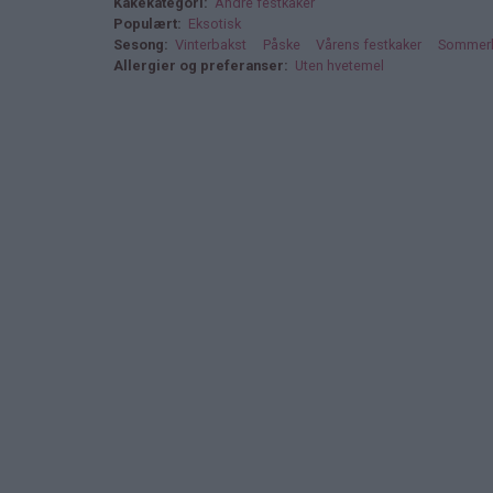
Kakekategori
Andre festkaker
Populært
Eksotisk
Sesong
Vinterbakst
Påske
Vårens festkaker
Sommerl
Allergier og preferanser
Uten hvetemel