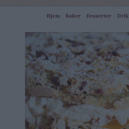
Main
Hjem
Kaker
Desserter
Drik
navigation