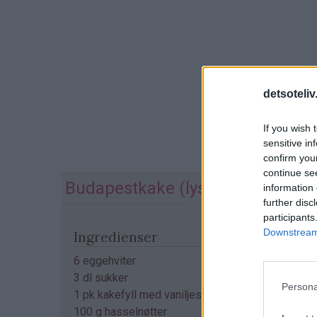
detsoteliv
If you wish 
sensitive in
confirm you
continue se
Budapestkake (lys)
information 
further disc
participants
Downstream 
Ingredienser
6 eggehviter
3 dl sukker
Persona
1 pk kakefyll med vaniljesmak (uten koking)
100 g hasselnøtter