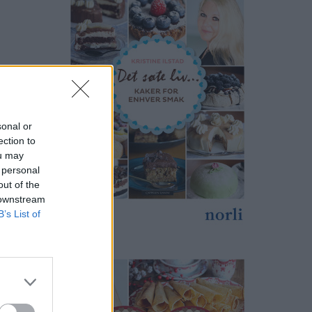
sonal or
ection to
ou may
 personal
print
out of the
 downstream
B’s List of