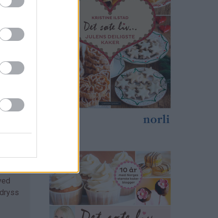
n
ved
 dryss