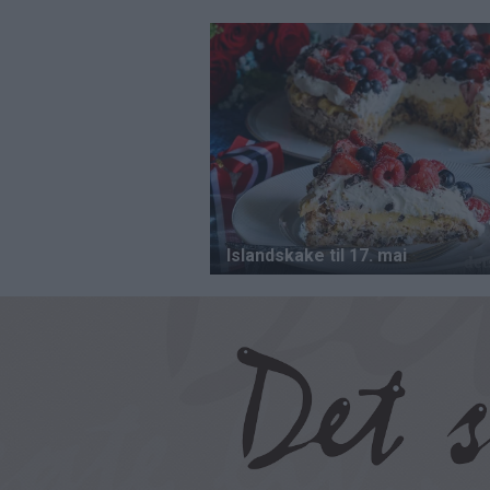
Hopp
til
hovedinnhold