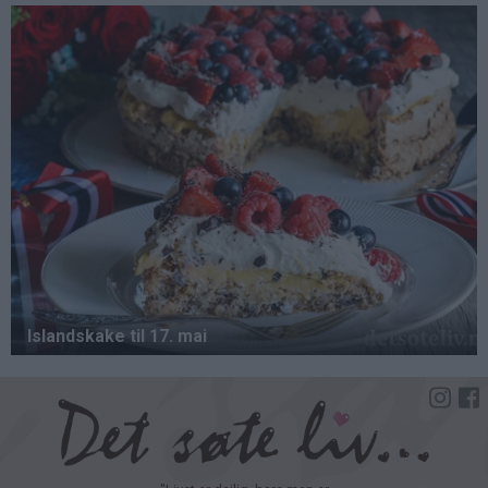
Hopp
til
hovedinnhold