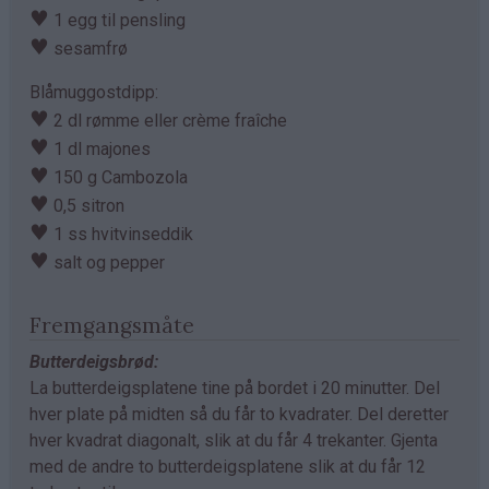
♥
1 egg til pensling
♥
sesamfrø
Blåmuggostdipp:
♥
2 dl rømme eller crème fraîche
♥
1 dl majones
♥
150 g Cambozola
♥
0,5 sitron
♥
1 ss hvitvinseddik
♥
salt og pepper
Fremgangsmåte
Butterdeigsbrød:
La butterdeigsplatene tine på bordet i 20 minutter. Del
hver plate på midten så du får to kvadrater. Del deretter
hver kvadrat diagonalt, slik at du får 4 trekanter. Gjenta
med de andre to butterdeigsplatene slik at du får 12