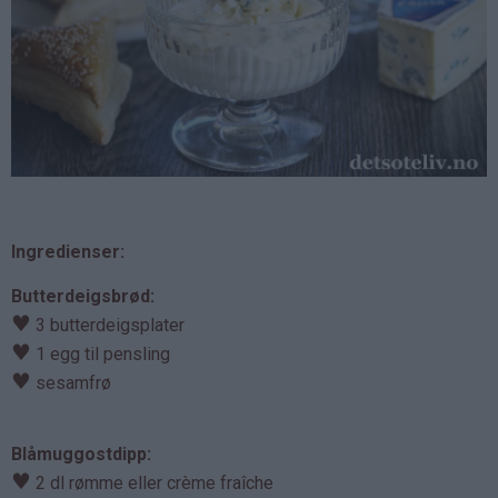
Ingredienser:
Butterdeigsbrød:
♥
3 butterdeigsplater
♥
1 egg til pensling
♥
sesamfrø
Blåmuggostdipp:
♥
2 dl rømme eller crème fraîche