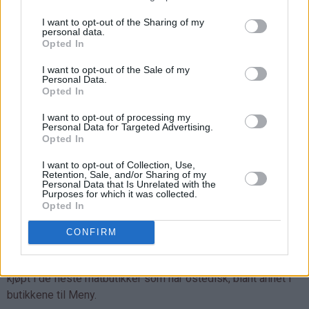
I want to opt-out of the Sharing of my
personal data.
Opted In
I want to opt-out of the Sale of my
Personal Data.
Tips:
Opted In
♥
Ferdigkjøpt butterdeig finnes i de fleste
I want to opt-out of processing my
Personal Data for Targeted Advertising.
matvarebutikkene. Butterdeigen ligger i frysedisken og
Opted In
består som regel av små, avlange plater (5-6 plater i hver
I want to opt-out of Collection, Use,
pakke). Ikke kjevle på butterdeigsplatene før du skjærer dem
Retention, Sale, and/or Sharing of my
i trekanter, for da vil de ikke heve seg skikkelig under
Personal Data that Is Unrelated with the
Purposes for which it was collected.
stekingen. Stekt butterdeig smaker aller best helt nystekt!
Opted In
♥
Denne blåmuggostdippen inneholder nokså mye
CONFIRM
blåmuggost, men det er som sagt fordi jeg har brukt
Cambozola som har en veldig mild og fin smak. Osten fås
kjøpt i de fleste matbutikker som har ostedisk, blant annet i
butikkene til Meny.