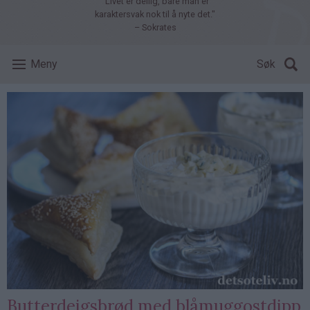
"Livet er deilig, bare man er
karaktersvak nok til å nyte det."
– Sokrates
Meny
Søk
Butterdeigsbrød med blåmuggostdipp