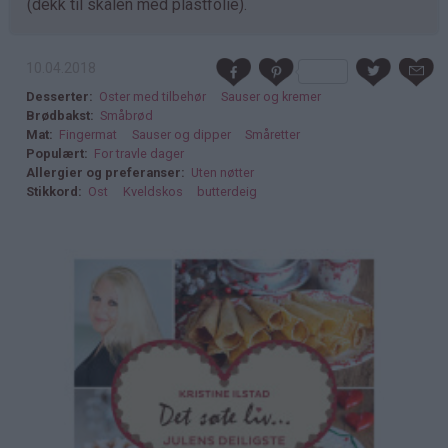
(dekk til skålen med plastfolie).
10.04.2018
Desserter
Oster med tilbehør
Sauser og kremer
Brødbakst
Småbrød
Mat
Fingermat
Sauser og dipper
Småretter
Populært
For travle dager
Allergier og preferanser
Uten nøtter
Stikkord
Ost
Kveldskos
butterdeig