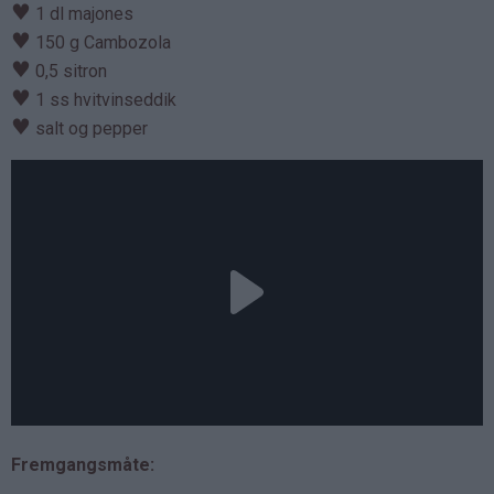
♥
1 dl majones
♥
150 g Cambozola
♥
0,5 sitron
♥
1 ss hvitvinseddik
♥
salt og pepper
Fremgangsmåte: