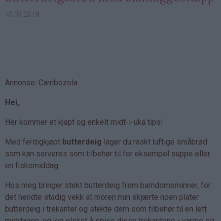
10.04.2018
Annonse: Cambozola
Hei,
Her kommer et kjapt og enkelt midt-i-uka tips!
Med ferdigkjøpt
butterdeig
lager du raskt luftige småbrød
som kan serveres som tilbehør til for eksempel suppe eller
en fiskemiddag.
Hos meg bringer stekt butterdeig frem barndomsminner, for
det hendte stadig vekk at moren min skjærte noen plater
butterdeig i trekanter og stekte dem som tilbehør til en lett
middagen, og jeg elsket å spise disse trekantene - varme og