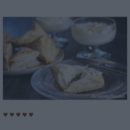
♥
♥
♥
♥
♥