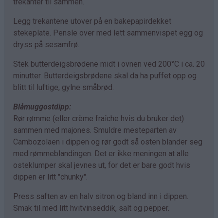
trekanter til sammen.
Legg trekantene utover på en bakepapirdekket
stekeplate. Pensle over med lett sammenvispet egg og
dryss på sesamfrø.
Stek butterdeigsbrødene midt i ovnen ved 200°C i ca. 20
minutter. Butterdeigsbrødene skal da ha puffet opp og
blitt til luftige, gylne småbrød.
Blåmuggostdipp:
Rør rømme (eller crème fraîche hvis du bruker det)
sammen med majones. Smuldre mesteparten av
Cambozolaen i dippen og rør godt så osten blander seg
med rømmeblandingen. Det er ikke meningen at alle
osteklumper skal jevnes ut, for det er bare godt hvis
dippen er litt "chunky".
Press saften av en halv sitron og bland inn i dippen.
Smak til med litt hvitvinseddik, salt og pepper.