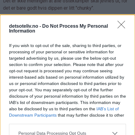
Det er ikke meningen at alle osteklumper skal jevnes ut, for
det er bare godt hvis dippen er litt "chunky".
Press saften av en halv sitron og bland inn i dippen. Smak til
detsoteliv.no -
Do Not Process My Personal
med litt hvitvinseddik, salt og pepper.
Information
Ha dippen over i skåler og smuldre resten av blåmuggosten
If you wish to opt-out of the sale, sharing to third parties, or
på toppen som pynt.
processing of your personal or sensitive information for
targeted advertising by us, please use the below opt-out
section to confirm your selection. Please note that after your
opt-out request is processed you may continue seeing
interest-based ads based on personal information utilized by
us or personal information disclosed to third parties prior to
your opt-out. You may separately opt-out of the further
disclosure of your personal information by third parties on the
IAB’s list of downstream participants. This information may
also be disclosed by us to third parties on the
IAB’s List of
Downstream Participants
that may further disclose it to other
third parties.
Personal Data Processing Opt Outs