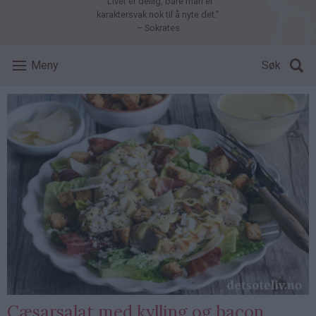
"Livet er deilig, bare man er
karaktersvak nok til å nyte det."
– Sokrates
Meny
Søk
Cæsarsalat med kylling og bacon