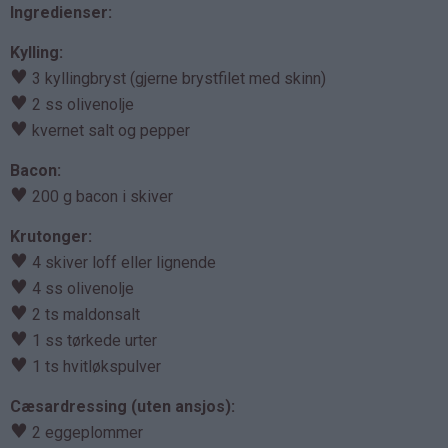
Ingredienser:
Kylling:
♥
3 kyllingbryst (gjerne brystfilet med skinn)
♥
2 ss olivenolje
♥
kvernet salt og pepper
Bacon:
♥
200 g bacon i skiver
Krutonger:
♥
4 skiver loff eller lignende
♥
4 ss olivenolje
♥
2 ts maldonsalt
♥
1 ss tørkede urter
♥
1 ts hvitløkspulver
Cæsardressing (uten ansjos):
♥
2 eggeplommer