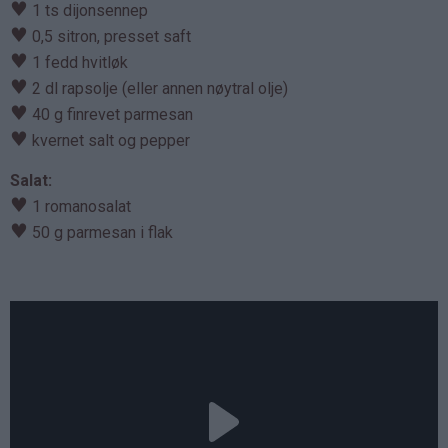
♥
1 ts dijonsennep
♥
0,5 sitron, presset saft
♥
1 fedd hvitløk
♥
2 dl rapsolje (eller annen nøytral olje)
♥
40 g finrevet parmesan
♥
kvernet salt og pepper
Salat:
♥
1 romanosalat
♥
50 g parmesan i flak