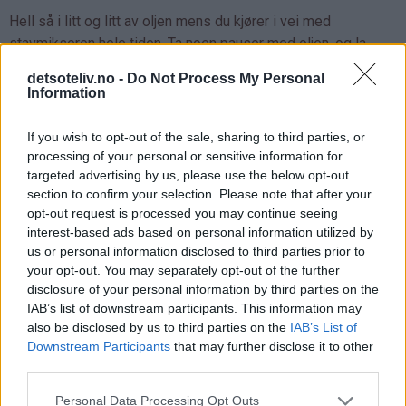
Hell så i litt og litt av oljen mens du kjører i vei med
stavmikseren hele tiden. Ta noen pauser med oljen, og la
stavmikseren kjøre litt ekstra mellom hver gang du heller i
detsoteliv.no -
Do Not Process My Personal
oljen. Det er viktig at oljen innarbeides gradvis inn på denne
Information
måten, ellers kan blandingen skille seg. Etter hvert vil du se
at det danner seg en tykk, lysegul majones.
If you wish to opt-out of the sale, sharing to third parties, or
processing of your personal or sensitive information for
targeted advertising by us, please use the below opt-out
section to confirm your selection. Please note that after your
opt-out request is processed you may continue seeing
interest-based ads based on personal information utilized by
us or personal information disclosed to third parties prior to
your opt-out. You may separately opt-out of the further
disclosure of your personal information by third parties on the
IAB’s list of downstream participants. This information may
also be disclosed by us to third parties on the
IAB’s List of
Downstream Participants
that may further disclose it to other
third parties.
Personal Data Processing Opt Outs