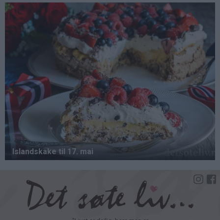
Hopp
til
hovedinnhold