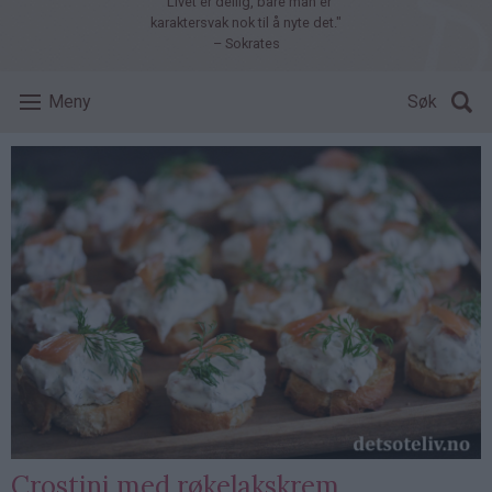
"Livet er deilig, bare man er
karaktersvak nok til å nyte det."
– Sokrates
Meny
Søk
Crostini med røkelakskrem