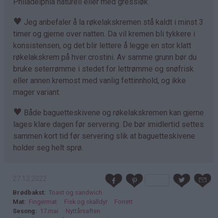
Philadelphia naturell eller med gressløk.
♥
Jeg anbefaler å la røkelakskremen stå kaldt i minst 3
timer og gjerne over natten. Da vil kremen bli tykkere i
konsistensen, og det blir lettere å legge en stor klatt
røkelakskrem på hver crostini. Av samme grunn bør du
bruke seterrømme i stedet for lettrømme og snøfrisk
eller annen kremost med vanlig fettinnhold, og ikke
mager variant.
♥
Både baguetteskivene og røkelakskremen kan gjerne
lages klare dagen før servering. De bør imidlertid settes
sammen kort tid før servering slik at baguetteskivene
holder seg helt sprø.
27.12.2022
Brødbakst
Toast og sandwich
Mat
Fingermat
Fisk og skalldyr
Forrett
Sesong
17.mai
Nyttårsaften