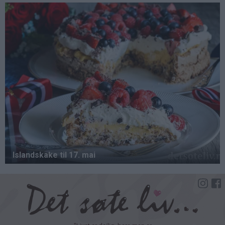
Hopp
til
hovedinnhold