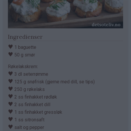
Ingredienser
♥
1 baguette
♥
50 g smør
Røkelakskrem:
♥
3 dl seterrømme
♥
125 g snøfrisk (gjerne med dill, se tips)
♥
250 g røkelaks
♥
2 ss finhakket rødløk
♥
2 ss finhakket dill
♥
1 ss finhakket gressløk
♥
1 ss sitronsaft
♥
salt og pepper