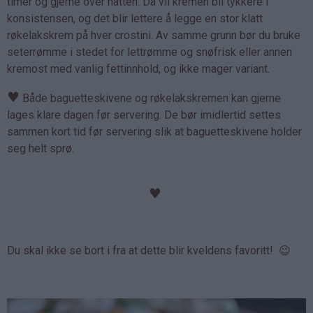
timer og gjerne over natten. Da vil kremen bli tykkere i
konsistensen, og det blir lettere å legge en stor klatt
røkelakskrem på hver crostini. Av samme grunn bør du bruke
seterrømme i stedet for lettrømme og snøfrisk eller annen
kremost med vanlig fettinnhold, og ikke mager variant.
♥
Både baguetteskivene og røkelakskremen kan gjerne
lages klare dagen før servering. De bør imidlertid settes
sammen kort tid før servering slik at baguetteskivene holder
seg helt sprø.
♥
Du skal ikke se bort i fra at dette blir kveldens favoritt! 😉