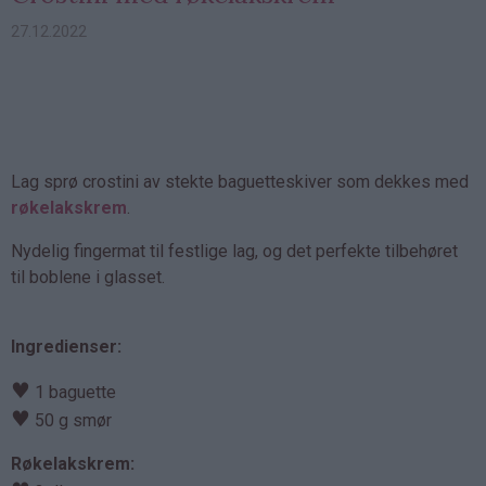
27.12.2022
Lag sprø crostini av stekte baguetteskiver som dekkes med
røkelakskrem
.
Nydelig fingermat til festlige lag, og det perfekte tilbehøret
til boblene i glasset.
Ingredienser:
♥
1 baguette
♥
50 g smør
Røkelakskrem: