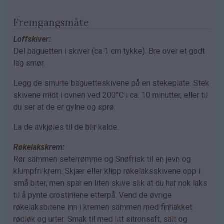
Fremgangsmåte
Loffskiver:
Del baguetten i skiver (ca 1 cm tykke). Bre over et godt
lag smør.
Legg de smurte baguetteskivene på en stekeplate. Stek
skivene midt i ovnen ved 200°C i ca. 10 minutter, eller til
du ser at de er gylne og sprø.
La de avkjøles til de blir kalde.
Røkelakskrem:
Rør sammen seterrømme og Snøfrisk til en jevn og
klumpfri krem. Skjær eller klipp røkelaksskivene opp i
små biter, men spar en liten skive slik at du har nok laks
til å pynte crostiniene etterpå. Vend de øvrige
røkelaksbitene inn i kremen sammen med finhakket
rødløk og urter. Smak til med litt sitronsaft, salt og