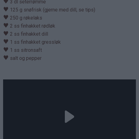
♥
3 dl seterrømme
♥
125 g snøfrisk (gjerne med dill, se tips)
♥
250 g røkelaks
♥
2 ss finhakket rødløk
♥
2 ss finhakket dill
♥
1 ss finhakket gressløk
♥
1 ss sitronsaft
♥
salt og pepper