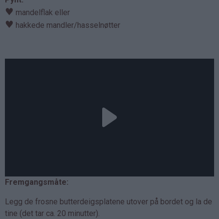
♥
mandelflak eller
♥
hakkede mandler/hasselnøtter
Fremgangsmåte:
Legg de frosne butterdeigsplatene utover på bordet og la de
tine (det tar ca. 20 minutter).