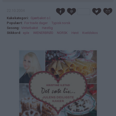
22.10.2004
Kakekategori
Gjærbakst o.l.
Populært
For travle dager
Typisk norsk
Sesong
Vinterbakst
Høstlig
Stikkord
eple
WIENERBRØD
NORSK
Høst
Kveldskos