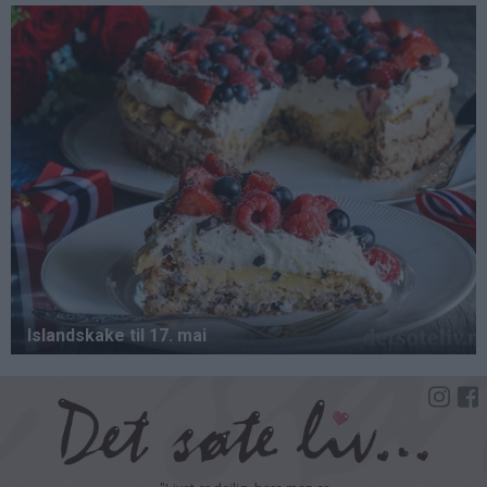
Hopp
til
hovedinnhold