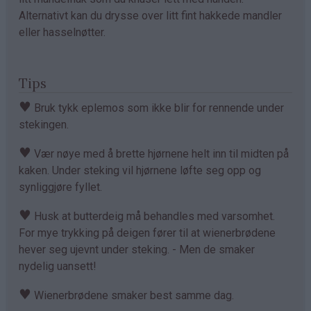
Alternativt kan du drysse over litt fint hakkede mandler
eller hasselnøtter.
Tips
♥
Bruk tykk eplemos som ikke blir for rennende under
stekingen.
♥
Vær nøye med å brette hjørnene helt inn til midten på
kaken. Under steking vil hjørnene løfte seg opp og
synliggjøre fyllet.
♥
Husk at butterdeig må behandles med varsomhet.
For mye trykking på deigen fører til at wienerbrødene
hever seg ujevnt under steking. - Men de smaker
nydelig uansett!
♥
Wienerbrødene smaker best samme dag.