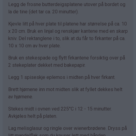
Legg de frosne butterdeigsplatene utover på bordet og
la de tine (det tar ca. 20 minutter).
Kjevle litt på hver plate til platene har størrelse på ca. 10
x 20 cm. Bruk en linjal og renskjær kantene med en skarp
kniv. Del rektanglene i to, slik at du får to firkanter på ca.
10 x 10 cm av hver plate.
Bruk en stekespade og flytt firkantene forsiktig over på
2 stekeplater dekket med bakepapir.
Legg 1 spiseskje eplemos i midten på hver firkant.
Brett hjørnene inn mot midten slik at fyllet dekkes helt
av hjørnene.
Stekes midt i ovnen ved 225°C i 12 - 15 minutter.
Avkjøles helt på platen.
Lag melisglasur og ringle over wienerbrødene. Dryss på
litt mandelflak som du knuser lett med hånden.