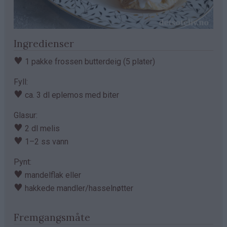
Ingredienser
♥
1 pakke frossen butterdeig (5 plater)
Fyll:
♥
ca. 3 dl eplemos med biter
Glasur:
♥
2 dl melis
♥
1–2 ss vann
Pynt:
♥
mandelflak eller
♥
hakkede mandler/hasselnøtter
Fremgangsmåte