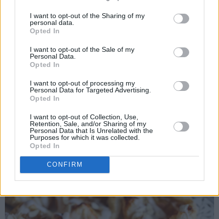
kaken. Under steking vil hjørnene løfte seg opp og
I want to opt-out of the Sharing of my
personal data.
synliggjøre fyllet.
Opted In
♥
Husk at butterdeig må behandles med varsomhet. For
I want to opt-out of the Sale of my
mye trykking på deigen fører til at wienerbrødene hever seg
Personal Data.
Opted In
ujevnt under steking. - Men de smaker nydelig uansett!
I want to opt-out of processing my
♥
Wienerbrødene smaker best samme dag.
Personal Data for Targeted Advertising.
Opted In
♥
I want to opt-out of Collection, Use,
Retention, Sale, and/or Sharing of my
Personal Data that Is Unrelated with the
Purposes for which it was collected.
Kos deg!
Opted In
CONFIRM