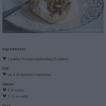
Ingredienser:
♥
1 pakke frossen butterdeig (5 plater)
Fyll:
♥
ca. 3 dl eplemos med biter
Glasur:
♥
2 dl melis
♥
1–2 ss vann
Pynt: