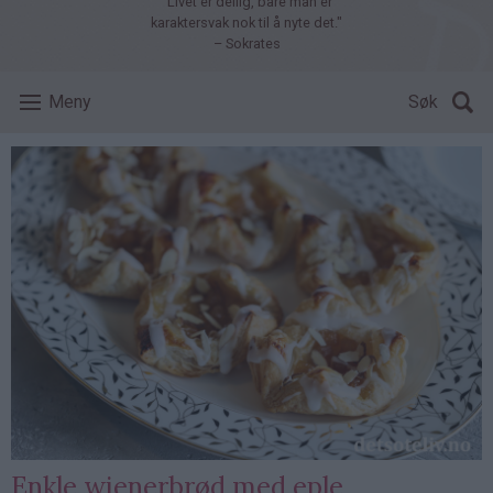
"Livet er deilig, bare man er
karaktersvak nok til å nyte det."
– Sokrates
Meny
Søk
Enkle wienerbrød med eple