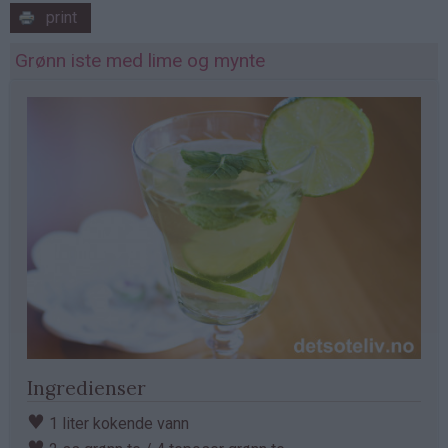
print
Grønn iste med lime og mynte
Ingredienser
♥
1 liter kokende vann