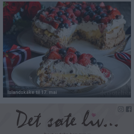
Hopp
til
hovedinnhold