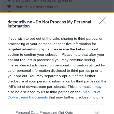
♥
2 ss grønn te / 4 teposer grønn te
♥
1 bunt friske mynteblader
♥
5 ss brunt sukker
♥
1 lime
detsoteliv.no -
Do Not Process My Personal
Information
Servering:
♥
2 lime i skiver
If you wish to opt-out of the sale, sharing to third parties, or
♥
noen friske mynteblader
processing of your personal or sensitive information for
♥
targeted advertising by us, please use the below opt-out
isbiter
section to confirm your selection. Please note that after your
opt-out request is processed you may continue seeing
Fremgangsmåte
interest-based ads based on personal information utilized by
us or personal information disclosed to third parties prior to
Kok opp vannet og tilsett tebladene (eller teposene) og
your opt-out. You may separately opt-out of the further
myntebladene. La teen og myntebladene trekke i det
disclosure of your personal information by third parties on the
varme vannet i 15 minutter. Tilsett også sukkeret og rør
IAB’s list of downstream participants. This information may
litt så det løser seg opp i det varme vannet.
also be disclosed by us to third parties on the
IAB’s List of
Downstream Participants
that may further disclose it to other
Når teen har trukket ferdig, siler du bort tebladene (eller
third parties.
fjern teposene) og myntebladene.
Personal Data Processing Opt Outs