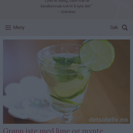
"Livet er deilig, bare man er
karaktersvak nok til å nyte det."
– Sokrates
Meny
Søk
Grønn iste med lime og mynte