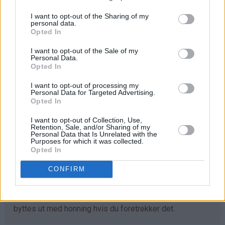
Tilsett presset saft av 1 lime og smak eventuelt til med
I want to opt-out of the Sharing of my
litt mer sukker hvis du liker teen søtere.
personal data.
Opted In
Avkjøl teen i kjøleskapet til den er kald (gjerne i
I want to opt-out of the Sale of my
kjøleskapet til dagen etter).
Personal Data.
Opted In
Server den grønne isteen med lime i skiver, friske
mynteblader og isbiter.
I want to opt-out of processing my
Personal Data for Targeted Advertising.
Opted In
Tips
I want to opt-out of Collection, Use,
Retention, Sale, and/or Sharing of my
Personal Data that Is Unrelated with the
♥
Det er viktig at den grønne teen trekker lenge nok til
Purposes for which it was collected.
Opted In
at den avgir skikkelig smak, men ikke så lenge at teen
blir bitter.
CONFIRM
♥
Smak til med sukker og limesaft så du får den
smakskombinasjonen du liker best. Brunt sukker kan
byttes ut med honning hvis du foretrekker det.