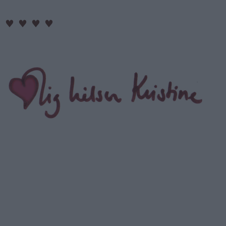
♥
♥
♥
♥