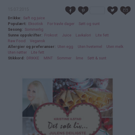
15.07.2015
Drikke
Saft og juice
Populært
Eksotisk
For travle dager
Søtt og sunt
Sesong
Sommerlig
Sunne oppskrifter
Frokost
Juice
Lavkalori
Lite fett
Raw Food
Vegansk
Allergier og preferanser
Uten egg
Uten hvetemel
Uten melk
Uten nøtter
Lite fett
Stikkord
DRIKKE
MINT
Sommer
lime
Søtt & sunt