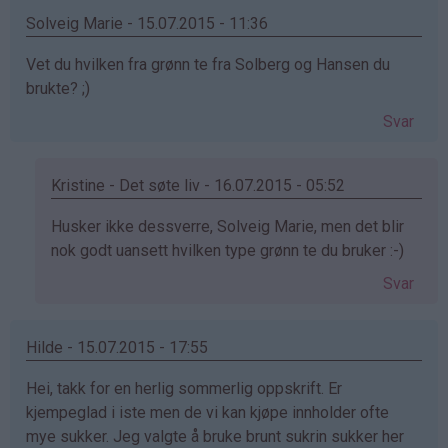
Solveig Marie - 15.07.2015 - 11:36
Vet du hvilken fra grønn te fra Solberg og Hansen du
brukte? ;)
Svar
Kristine - Det søte liv - 16.07.2015 - 05:52
Som
Husker ikke dessverre, Solveig Marie, men det blir
svar
nok godt uansett hvilken type grønn te du bruker :-)
på
Svar
av
Solveig
Marie
Hilde - 15.07.2015 - 17:55
(ikke
Hei, takk for en herlig sommerlig oppskrift. Er
bekreftet)
kjempeglad i iste men de vi kan kjøpe innholder ofte
mye sukker. Jeg valgte å bruke brunt sukrin sukker her