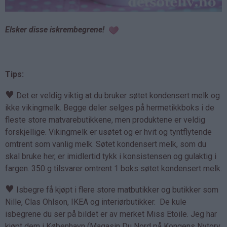
Elsker disse iskrembegrene!
Tips:
♥
Det er veldig viktig at du bruker søtet kondensert melk og
ikke vikingmelk. Begge deler selges på hermetikkboks i de
fleste store matvarebutikkene, men produktene er veldig
forskjellige. Vikingmelk er usøtet og er hvit og tyntflytende
omtrent som vanlig melk. Søtet kondensert melk, som du
skal bruke her, er imidlertid tykk i konsistensen og gulaktig i
fargen. 350 g tilsvarer omtrent 1 boks søtet kondensert melk.
♥
Isbegre få kjøpt i flere store matbutikker og butikker som
Nille, Clas Ohlson, IKEA og interiørbutikker. De kule
isbegrene du ser på bildet er av merket Miss Etoile. Jeg har
kjøpt dem i København (Magasin Du Nord på Kongens Nytorv