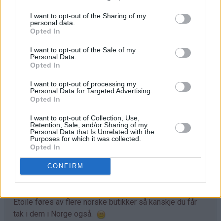
I want to opt-out of the Sharing of my
Tips
personal data.
Opted In
♥
Det er veldig viktig at du bruker søtet kondensert
I want to opt-out of the Sale of my
melk og ikke vikingmelk. Begge deler selges på
Personal Data.
hermetikkboks i de fleste store matvarebutikkene, men
Opted In
produktene er veldig forskjellige. Vikingmelk er usøtet
I want to opt-out of processing my
og er hvit og tyntflytende omtrent som vanlig melk.
Personal Data for Targeted Advertising.
Søtet kondensert melk, som du skal bruke her, er
Opted In
imidlertid tykk i konsistensen og gulaktig i fargen. 350 g
I want to opt-out of Collection, Use,
tilsvarer omtrent 1 boks søtet kondensert melk.
Retention, Sale, and/or Sharing of my
Personal Data that Is Unrelated with the
Purposes for which it was collected.
♥
Isbegre få kjøpt i flere store matbutikker og butikker
Opted In
som Nille, Clas Ohlsen, IKEA og interiørbutikker. De kule
isbegrene du ser på bildet er av merket Miss Etoile. Jeg
CONFIRM
har kjøpt dem i København (Magasin Du Nord på
Kongens Nytorv har mye fra Miss Etoile), men Miss
Etoile føres av flere norske butikker så kanskje du får
tak i dem i Norge også.