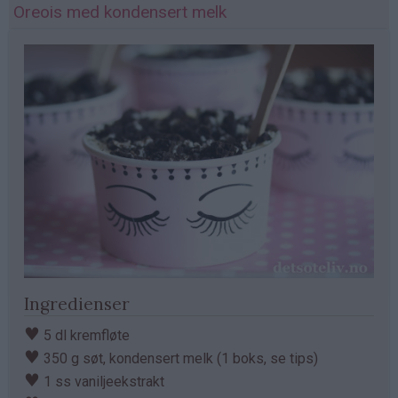
Oreois med kondensert melk
Ingredienser
♥
5 dl kremfløte
♥
350 g søt, kondensert melk (1 boks, se tips)
♥
1 ss vaniljeekstrakt