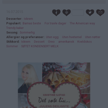
16.07.2015
Desserter
Iskrem
Populært
Barnas beste
For travle dager
The American way
Trendy kaker
Sesong
Sommerlig
Allergier og preferanser
Uten egg
Uten hvetemel
Uten nøtter
Stikkord
Iskrem
Dessert
Oreo
amerikansk
Kveldskos
Sommer
SØTET KONDENSERT MELK