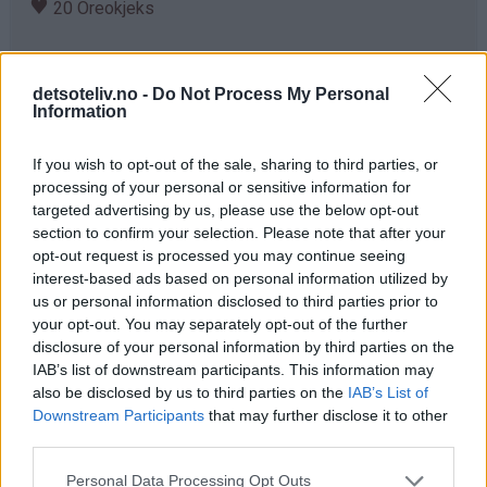
♥
20 Oreokjeks
Fremgangsmåte
detsoteliv.no -
Do Not Process My Personal
Ha kremfløten, søtet kondensert melk og vaniljeekstrakt
Information
i en vispebolle og pisk ingrediensene sammen med
elektrisk mikser til du får en myk, stivpisket krem.
If you wish to opt-out of the sale, sharing to third parties, or
processing of your personal or sensitive information for
Hakk opp 16 Oreokjeks og vend i.
targeted advertising by us, please use the below opt-out
section to confirm your selection. Please note that after your
Fordel iskremblandingen i en boks eller bruk 4
opt-out request is processed you may continue seeing
iskrembegre som jeg har gjort her (se tips).
interest-based ads based on personal information utilized by
us or personal information disclosed to third parties prior to
Hakk opp resterende 4 Oreokjeks og dryss på toppen
your opt-out. You may separately opt-out of the further
av isen.
disclosure of your personal information by third parties on the
IAB’s list of downstream participants. This information may
Sett i fryseren i minst 4 timer slik at iskremblandingen
also be disclosed by us to third parties on the
IAB’s List of
blir til fast iskrem.
Downstream Participants
that may further disclose it to other
third parties.
Tin isen i et par minutter før servering.
Personal Data Processing Opt Outs