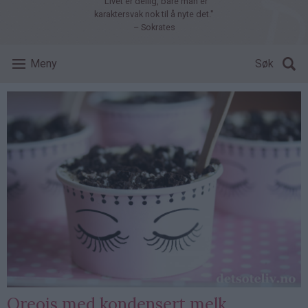
"Livet er deilig, bare man er
karaktersvak nok til å nyte det."
– Sokrates
Meny
Søk
Oreois med kondensert melk