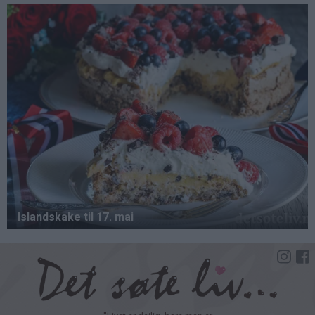
Hopp
til
hovedinnhold