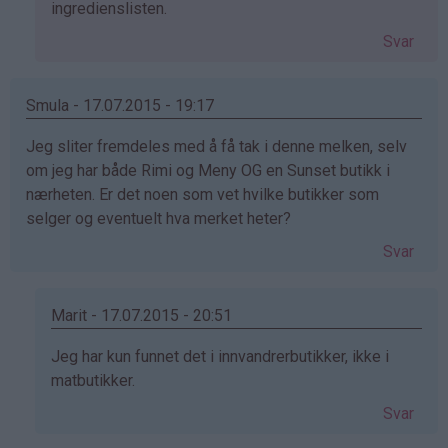
på
ingredienslisten.
av
Svar
celien
(ikke
bekreftet)
Smula - 17.07.2015 - 19:17
Jeg sliter fremdeles med å få tak i denne melken, selv
om jeg har både Rimi og Meny OG en Sunset butikk i
nærheten. Er det noen som vet hvilke butikker som
selger og eventuelt hva merket heter?
Svar
Marit - 17.07.2015 - 20:51
Som
Jeg har kun funnet det i innvandrerbutikker, ikke i
svar
matbutikker.
på
Svar
av