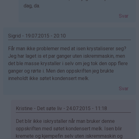
på
dag, da.
av
Svar
Kristine
-
Det…
Sigrid - 19.07.2015 - 20:10
Får man ikke problemer med at isen krystaliserer seg?
Jeg har laget is et par ganger uten iskremmaskin, men
det ble masse krystaller i selv om jeg tok den opp flere
ganger og rørte i. Men den oppskriften jeg brukte
inneholdt ikke søtet kondensert melk.
Svar
Kristine - Det søte liv - 24.07.2015 - 11:18
Som
Det blir ikke iskrystaller når man bruker denne
svar
oppskriften med søtet kondensert melk. Isen blir
på
kremete og kjempefin selv uten iskremmaskin og