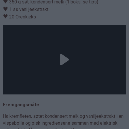
♥
350 g søt, kondensert melk (1 boks, se tips)
♥
1 ss vaniljeekstrakt
♥
20 Oreokjeks
Fremgangsmåte:
Ha kremfløten, søtet kondensert melk og vaniljeekstrakt i en
vispebolle og pisk ingrediensene sammen med elektrisk