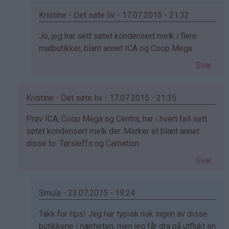
Smula
(ikke
Kristine - Det søte liv - 17.07.2015 - 21:32
bekreftet)
Som
Jo, jeg har sett søtet kondensert melk i flere
svar
matbutikker, blant annet ICA og Coop Mega.
på
Svar
av
Marit
(ikke
Kristine - Det søte liv - 17.07.2015 - 21:35
bekreftet)
Som
Prøv ICA, Coop Mega og Centra, har i hvert fall sett
svar
søtet kondensert melk der. Merker et blant annet
på
disse to: Tørsleffs og Carnation.
av
Svar
Smula
(ikke
bekreftet)
Smula - 23.07.2015 - 19:24
Som
Takk for tips! Jeg har typisk nok ingen av disse
svar
butikkene i nærheten, men jeg får dra på utflukt en