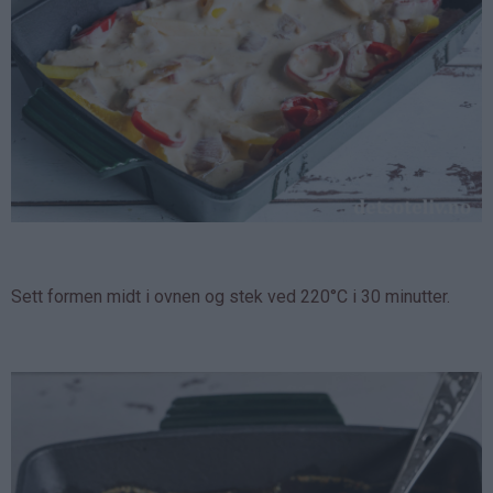
Sett formen midt i ovnen og stek ved 220°C i 30 minutter.