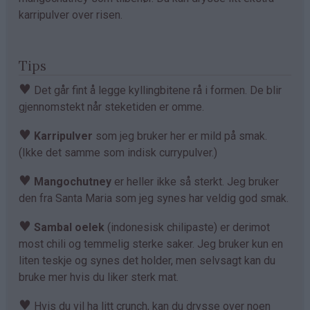
karripulver over risen.
Tips
♥
Det går fint å legge kyllingbitene rå i formen. De blir
gjennomstekt når steketiden er omme.
♥
Karripulver
som jeg bruker her er mild på smak.
(Ikke det samme som indisk currypulver.)
♥
Mangochutney
er heller ikke så sterkt. Jeg bruker
den fra Santa Maria som jeg synes har veldig god smak.
♥
Sambal oelek
(indonesisk chilipaste) er derimot
most chili og temmelig sterke saker. Jeg bruker kun en
liten teskje og synes det holder, men selvsagt kan du
bruke mer hvis du liker sterk mat.
♥
Hvis du vil ha litt crunch, kan du drysse over noen