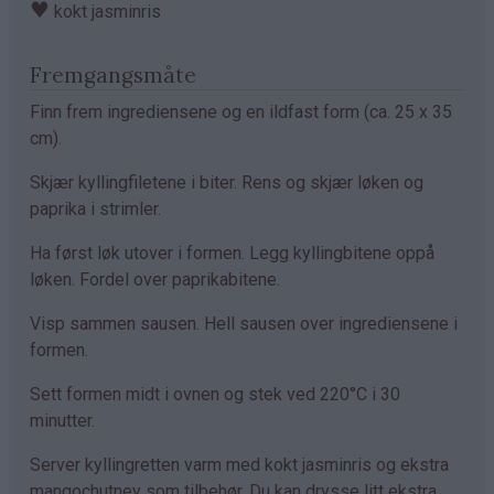
♥
kokt jasminris
Fremgangsmåte
Finn frem ingrediensene og en ildfast form (ca. 25 x 35
cm).
Skjær kyllingfiletene i biter. Rens og skjær løken og
paprika i strimler.
Ha først løk utover i formen. Legg kyllingbitene oppå
løken. Fordel over paprikabitene.
Visp sammen sausen. Hell sausen over ingrediensene i
formen.
Sett formen midt i ovnen og stek ved 220°C i 30
minutter.
Server kyllingretten varm med kokt jasminris og ekstra
mangochutney som tilbehør. Du kan drysse litt ekstra