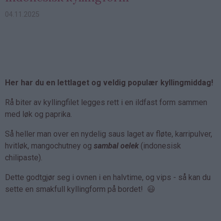
04.11.2025
Her har du en lettlaget og veldig populær kyllingmiddag!
Rå biter av kyllingfilet legges rett i en ildfast form sammen
med løk og paprika.
Så heller man over en nydelig saus laget av fløte, karripulver,
hvitløk, mangochutney og
sambal oelek
(indonesisk
chilipaste).
Dette godtgjør seg i ovnen i en halvtime, og vips - så kan du
sette en smakfull kyllingform på bordet! 😃