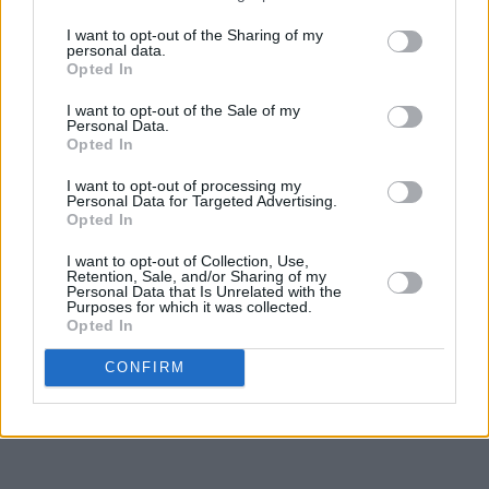
I want to opt-out of the Sharing of my
personal data.
Opted In
Tips:
I want to opt-out of the Sale of my
♥
Det går fint å legge kyllingbitene rå i formen. De blir
Personal Data.
Opted In
gjennomstekt når steketiden er omme.
I want to opt-out of processing my
♥
Karripulver
som jeg bruker her er mild på smak. (Ikke det
Personal Data for Targeted Advertising.
Opted In
samme som indisk currypulver.)
I want to opt-out of Collection, Use,
♥
Mangochutney
er heller ikke så sterkt. Jeg bruker den
Retention, Sale, and/or Sharing of my
Personal Data that Is Unrelated with the
fra Santa Maria som jeg synes har veldig god smak.
Purposes for which it was collected.
Opted In
♥
Sambal oelek
(indonesisk chilipaste) er derimot most
chili og temmelig sterke saker. Jeg bruker kun en liten teskje
CONFIRM
og synes det holder, men selvsagt kan du bruke mer hvis du
liker sterk mat.