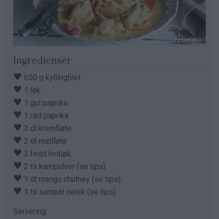
Ingredienser
♥
650 g kyllingfilet
♥
1 løk
♥
1 gul paprika
♥
1 rød paprika
♥
3 dl kremfløte
♥
2 dl matfløte
♥
3 fedd hvitløk
♥
2 ts karripulver (se tips)
♥
1 dl mango chutney (se tips)
♥
1 ts sambal oelek (se tips)
Servering: