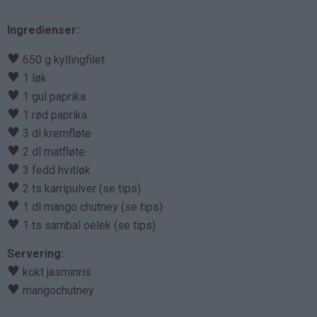
Ingredienser:
♥
650 g kyllingfilet
♥
1 løk
♥
1 gul paprika
♥
1 rød paprika
♥
3 dl kremfløte
♥
2 dl matfløte
♥
3 fedd hvitløk
♥
2 ts karripulver (se tips)
♥
1 dl mango chutney (se tips)
♥
1 ts sambal oelek (se tips)
Servering:
♥
kokt jasminris
♥
mangochutney