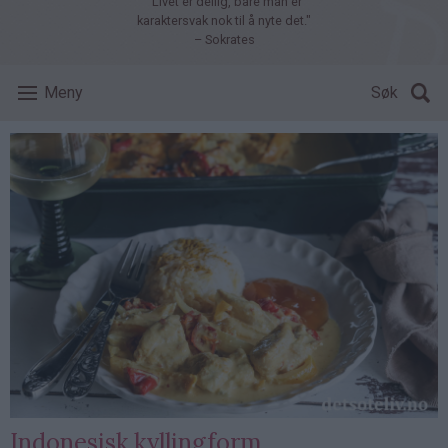
"Livet er deilig, bare man er
karaktersvak nok til å nyte det."
– Sokrates
Meny
Søk
Indonesisk kyllingform