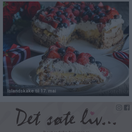
Hopp
til
hovedinnhold