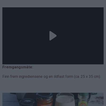
Fremgangsmåte:
Finn frem ingrediensene og en ildfast form (ca. 25 x 35 cm).