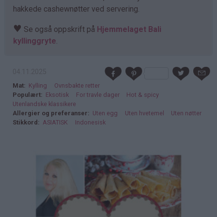
hakkede cashewnøtter ved servering.
♥
Se også oppskrift på
Hjemmelaget Bali
kyllinggryte
.
04.11.2025
Mat
Kylling
Ovnsbakte retter
Populært
Eksotisk
For travle dager
Hot & spicy
Utenlandske klassikere
Allergier og preferanser
Uten egg
Uten hvetemel
Uten nøtter
Stikkord
ASIATISK
Indonesisk