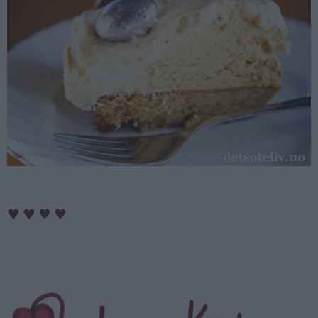
♥
♥
♥
♥