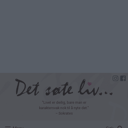
Hopp
til
hovedinnhold
"Livet er deilig, bare man er
karaktersvak nok til å nyte det."
– Sokrates