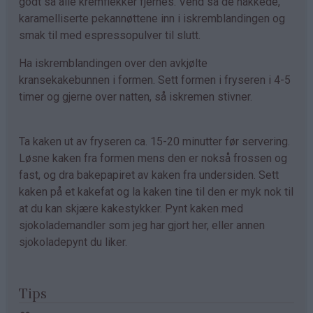
godt så alle kremflekker fjernes. Vend så de hakkede,
karamelliserte pekannøttene inn i iskremblandingen og
smak til med espressopulver til slutt.
Ha iskremblandingen over den avkjølte
kransekakebunnen i formen. Sett formen i fryseren i 4-5
timer og gjerne over natten, så iskremen stivner.
Ta kaken ut av fryseren ca. 15-20 minutter før servering.
Løsne kaken fra formen mens den er nokså frossen og
fast, og dra bakepapiret av kaken fra undersiden. Sett
kaken på et kakefat og la kaken tine til den er myk nok til
at du kan skjære kakestykker. Pynt kaken med
sjokolademandler som jeg har gjort her, eller annen
sjokoladepynt du liker.
Tips