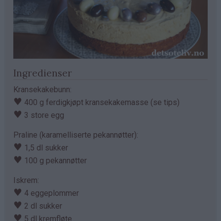
Ingredienser
Kransekakebunn:
♥
400 g ferdigkjøpt kransekakemasse (se tips)
♥
3 store egg
Praline (karamelliserte pekannøtter):
♥
1,5 dl sukker
♥
100 g pekannøtter
Iskrem:
♥
4 eggeplommer
♥
2 dl sukker
♥
5 dl kremfløte