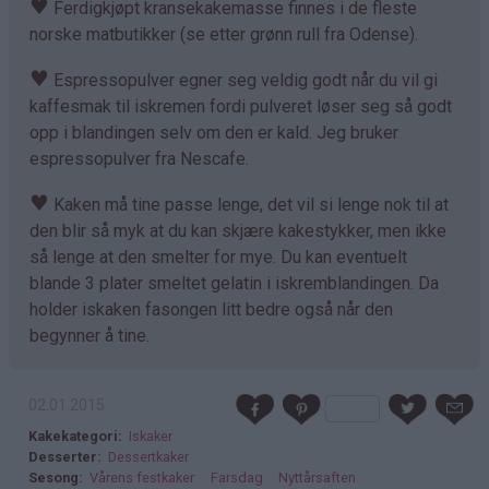
♥
Ferdigkjøpt kransekakemasse finnes i de fleste
norske matbutikker (se etter grønn rull fra Odense).
♥
Espressopulver egner seg veldig godt når du vil gi
kaffesmak til iskremen fordi pulveret løser seg så godt
opp i blandingen selv om den er kald. Jeg bruker
espressopulver fra Nescafe.
♥
Kaken må tine passe lenge, det vil si lenge nok til at
den blir så myk at du kan skjære kakestykker, men ikke
så lenge at den smelter for mye. Du kan eventuelt
blande 3 plater smeltet gelatin i iskremblandingen. Da
holder iskaken fasongen litt bedre også når den
begynner å tine.
02.01.2015
Kakekategori
Iskaker
Desserter
Dessertkaker
Sesong
Vårens festkaker
Farsdag
Nyttårsaften