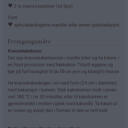
♥
2 ts espressopulver (se tips)
Pynt:
♥
sjokoladedragerte mandler eller annen sjokoladepynt
Fremgangsmåte
Kransekakebunn:
Del opp kransekakemassen i mindre biter og ha bitene i
en food processor med hakkekniv. Tilsett eggene og
kjør på full hastighet til du får en jevn og klumpfri masse.
Ha kransekakedeigen i en rund form (24 cm i diameter)
med bakepapir i bunnen. Stek kakebunnen midt i ovnen
ved 180 °C i ca. 30 minutter, eller til kakebunnen er
gjennomstekt i midten (sjekk med kakenål). Ta kaken ut
av ovnen og avkjøl den i formen til den er helt kald.