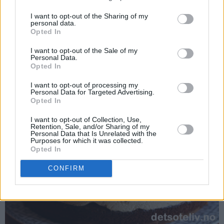
blir så myk at du kan skjære kakestykker, men ikke så lenge
I want to opt-out of the Sharing of my
at den smelter for mye. Du kan eventuelt blande 3 plater
personal data.
Opted In
smeltet gelatin i iskremblandingen. Da holder iskaken
fasongen litt bedre også når den begynner å tine.
I want to opt-out of the Sale of my
Personal Data.
Opted In
I want to opt-out of processing my
Personal Data for Targeted Advertising.
Opted In
I want to opt-out of Collection, Use,
Retention, Sale, and/or Sharing of my
Personal Data that Is Unrelated with the
Purposes for which it was collected.
Opted In
CONFIRM