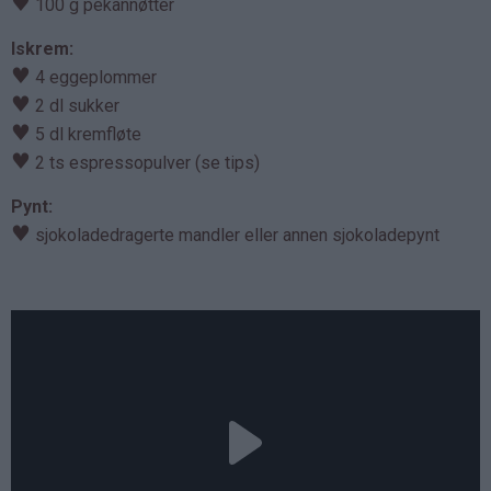
♥
100 g pekannøtter
Iskrem:
♥
4 eggeplommer
♥
2 dl sukker
♥
5 dl kremfløte
♥
2 ts espressopulver (se tips)
Pynt:
♥
sjokoladedragerte mandler eller annen sjokoladepynt