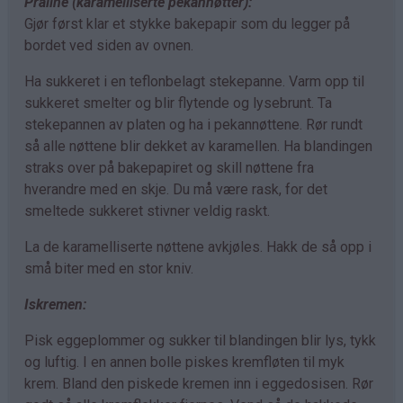
Praline (karamelliserte pekannøtter):
Gjør først klar et stykke bakepapir som du legger på
bordet ved siden av ovnen.
Ha sukkeret i en teflonbelagt stekepanne. Varm opp til
sukkeret smelter og blir flytende og lysebrunt. Ta
stekepannen av platen og ha i pekannøttene. Rør rundt
så alle nøttene blir dekket av karamellen. Ha blandingen
straks over på bakepapiret og skill nøttene fra
hverandre med en skje. Du må være rask, for det
smeltede sukkeret stivner veldig raskt.
La de karamelliserte nøttene avkjøles. Hakk de så opp i
små biter med en stor kniv.
Iskremen:
Pisk eggeplommer og sukker til blandingen blir lys, tykk
og luftig. I en annen bolle piskes kremfløten til myk
krem. Bland den piskede kremen inn i eggedosisen. Rør