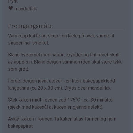
Pynt:
♥
mandelflak
Fremgangsmåte
Varm opp kaffe og sirup i en kjele på svak varme til
sirupen har smeltet.
Bland hvetemel med natron, krydder og fint revet skall
av appelsin. Bland deigen sammen (den skal være tykk
som grøt).
Fordel deigen jevnt utover i en liten, bakepapirkledd
langpanne (ca 20 x 30 cm). Dryss over mandelflak.
Stek kaken midt i ovnen ved 175°C i ca. 30 minutter
(sjekk med kakenål at kaken er gjennomstekt).
Avkjøl kaken i formen. Ta kaken ut av formen og fjern
bakepapiret.