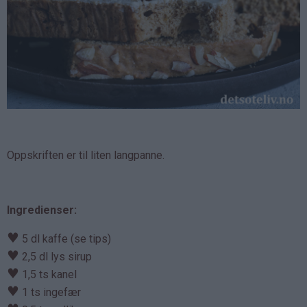
Oppskriften er til liten langpanne.
Ingredienser:
♥
5 dl kaffe (se tips)
♥
2,5 dl lys sirup
♥
1,5 ts kanel
♥
1 ts ingefær