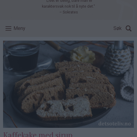
"Livet er deilig, bare man er
karaktersvak nok til å nyte det."
– Sokrates
Meny
Søk
Kaffekake med sirup