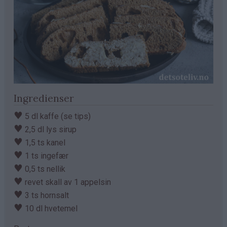
Ingredienser
♥
5 dl kaffe (se tips)
♥
2,5 dl lys sirup
♥
1,5 ts kanel
♥
1 ts ingefær
♥
0,5 ts nellik
♥
revet skall av 1 appelsin
♥
3 ts hornsalt
♥
10 dl hvetemel