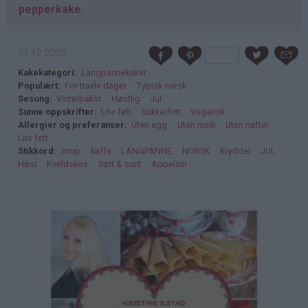
pepperkake
.
01.12.2005
Kakekategori
Langpannekaker
Populært
For travle dager
Typisk norsk
Sesong
Vinterbakst
Høstlig
Jul
Sunne oppskrifter
Lite fett
Sukkerfritt
Vegansk
Allergier og preferanser
Uten egg
Uten melk
Uten nøtter
Lite fett
Stikkord
sirup
kaffe
LANGPANNE
NORSK
Krydder
JUL
Høst
Kveldskos
Søtt & sunt
Appelsin