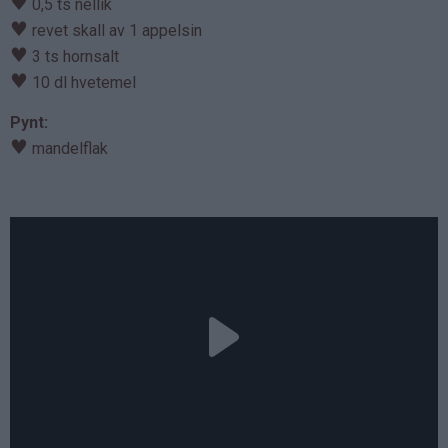
♥
0,5 ts nellik
♥
revet skall av 1 appelsin
♥
3 ts hornsalt
♥
10 dl hvetemel
Pynt:
♥
mandelflak