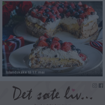
Hopp
til
hovedinnhold