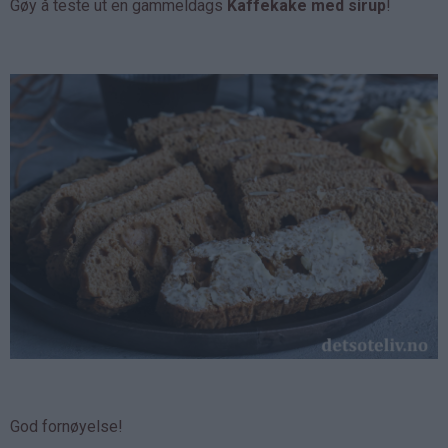
Gøy å teste ut en gammeldags
Kaffekake med sirup
!
God fornøyelse!