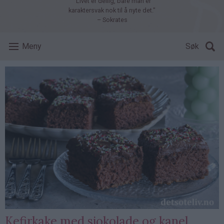
"Livet er deilig, bare man er
karaktersvak nok til å nyte det."
– Sokrates
Meny
Søk
Kefirkake med sjokolade og kanel