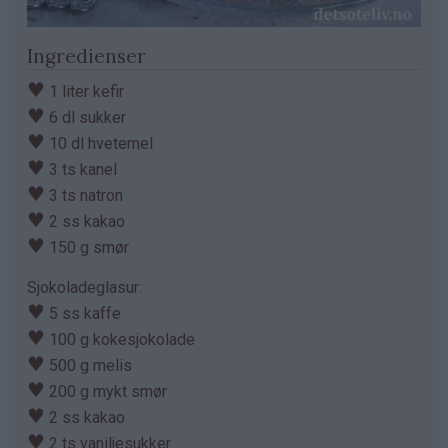
Ingredienser
♥
1 liter kefir
♥
6 dl sukker
♥
10 dl hvetemel
♥
3 ts kanel
♥
3 ts natron
♥
2 ss kakao
♥
150 g smør
Sjokoladeglasur:
♥
5 ss kaffe
♥
100 g kokesjokolade
♥
500 g melis
♥
200 g mykt smør
♥
2 ss kakao
♥
2 ts vaniljesukker