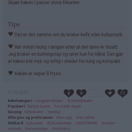
Skjær kaken i passe store firkanter.
Tips
♥
Det er det samme om du bruker kefir eller kulturmelk.
♥
Rør minst mulig i deigen etter at det tørre er tilsatt.
Jeg bruker en ballongvisp og rører kun for hånd. Det gjør
at kaken blir myk og luftig i stedet for tung og kompakt.
♥
Kaken er super å fryse.
01.06.2026
Kakekategori
Langpannekaker
Sjokoladekaker
Populært
Barnas beste
For travle dager
Sesong
Vinterbakst
Høstlig
Allergier og preferanser
Uten egg
Uten nøtter
Stikkord
sjokolade
Sjokoladekake
LANGPANNE
Krydder
surmelk
Barneselskap
Kveldskos