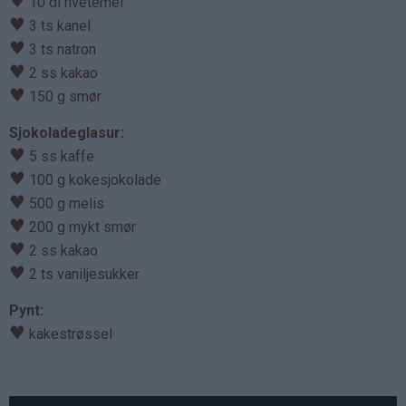
♥
10 dl hvetemel
♥
3 ts kanel
♥
3 ts natron
♥
2 ss kakao
♥
150 g smør
Sjokoladeglasur:
♥
5 ss kaffe
♥
100 g kokesjokolade
♥
500 g melis
♥
200 g mykt smør
♥
2 ss kakao
♥
2 ts vaniljesukker
Pynt:
♥
kakestrøssel