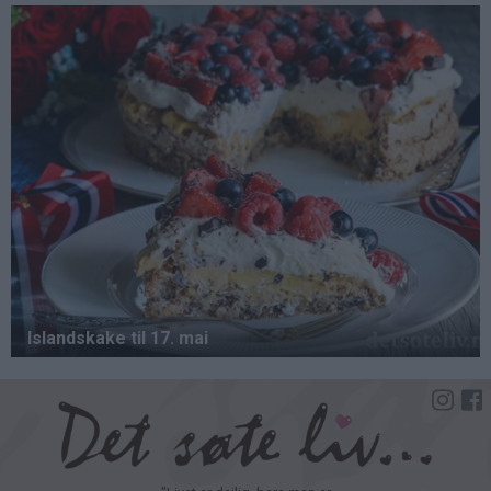
Hopp
til
hovedinnhold