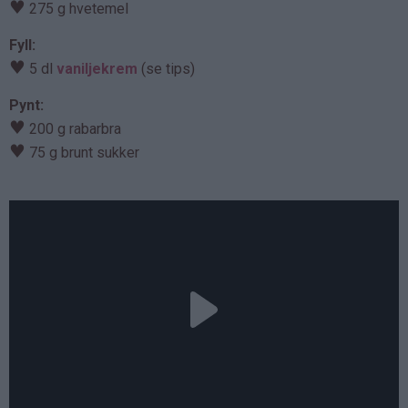
♥
275 g hvetemel
Fyll:
♥
5 dl
vaniljekrem
(se tips)
Pynt:
♥
200 g rabarbra
♥
75 g brunt sukker