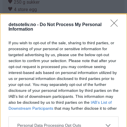
♥
250 g sukker
♥
4 store egg
♥
2 ts bakepulver
♥
275 g hvetemel
detsoteliv.no -
Do Not Process My Personal
Information
Fyll:
♥
5 dl vaniljekrem (se tips)
If you wish to opt-out of the sale, sharing to third parties, or
processing of your personal or sensitive information for
Pynt:
targeted advertising by us, please use the below opt-out
♥
section to confirm your selection. Please note that after your
200 g rabarbra
opt-out request is processed you may continue seeing
♥
75 g brunt sukker
interest-based ads based on personal information utilized by
us or personal information disclosed to third parties prior to
Fremgangsmåte
your opt-out. You may separately opt-out of the further
disclosure of your personal information by third parties on the
Pisk mykt smør og sukker til smørkrem. Pisk inn
IAB’s list of downstream participants. This information may
eggene, ett om gangen. Sikt mel og bakepulver og bland
also be disclosed by us to third parties on the
IAB’s List of
i til en jevn deig (rør minst mulig i deigen etter at
Downstream Participants
that may further disclose it to other
third parties.
hvetemelet er tilsatt).
Personal Data Processing Opt Outs
Fyll store muffinsformer litt i underkant av halvfulle med