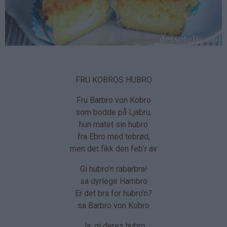
FRU KOBROS HUBRO
Fru Barbro von Kobro
som bodde på Ljabru,
hun matet sin hubro
fra Ebro med tebrød,
men det fikk den feb’r av
Gi hubro’n rabarbra!
sa dyrlege Hambro
Er det bra for hubro’n?
sa Barbro von Kobro
Ja, gi deres hubro