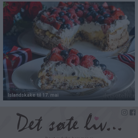
Hopp
til
hovedinnhold