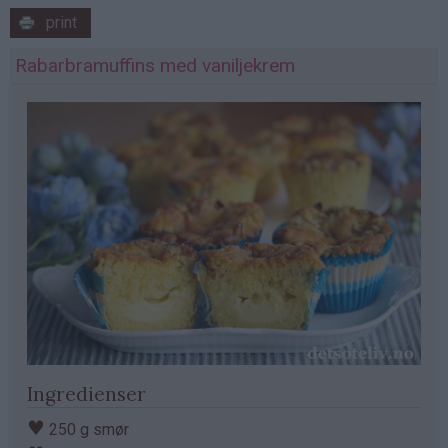
print
Rabarbramuffins med vaniljekrem
Ingredienser
♥
250 g smør