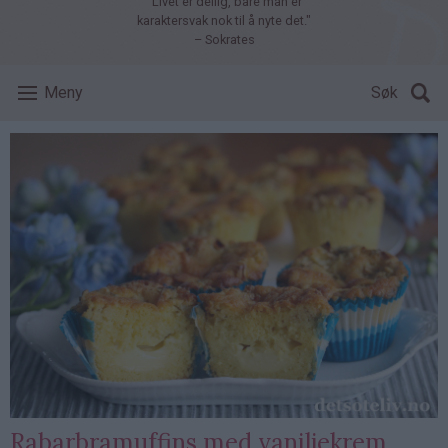
"Livet er deilig, bare man er
karaktersvak nok til å nyte det."
– Sokrates
Meny
Søk
Rabarbramuffins med vaniljekrem