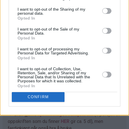
deig. Legg på en stor spiseskje vaniljekrem i hver
I want to opt-out of the Sharing of my
muffins. Dekk med en spiseskje deig (muffinsformene
personal data.
Opted In
skal da være ca. 3/4 fulle).
I want to opt-out of the Sale of my
Rens rabarbra og del opp i små biter. Bland med brunt
Personal Data.
Opted In
sukker og fordel oppå hver muffins.
I want to opt-out of processing my
Stek muffinsene på plate midt i ovnen ved 180°C i ca. 25
Personal Data for Targeted Advertising.
minutter.
Opted In
I want to opt-out of Collection, Use,
Retention, Sale, and/or Sharing of my
Personal Data that Is Unrelated with the
Tips
Purposes for which it was collected.
Opted In
♥
Rør minst mulig i deigen etter at hvetemelet er tilsatt,
bare nok til at deigen blir jevnt blandet. Dette gir myke
CONFIRM
og luftige muffins.
♥
Bruk gjerne
hjemmelaget vaniljekrem
(1 porsjon av
oppskriften som du finner
HER
gir ca. 5 dl), men
ferdigkjøpt går også bra å bruke.