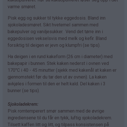
varme smøret.
Pisk egg og sukker til tykke eggedosis. Bland inn
sjokoladesmøret. Sikt hvetemel sammen med
bakepulver og vaniljesukker. Vend det tørre inn i
eggedosisen vekselsvis med melk og kefir. Bland
forsiktig til deigen er jevn og klumpfri (se tips).
Ha deigen i en rund kakeform (26 cm i diameter) med
bakepapir i bunnen. Stek kaken nederst i ovnen ved
170°C i 40 - 45 minutter (sjekk med kakenål at kaken er
gjennomstekt før du tar den ut av ovnen). La kaken
avkjøles i formen til den er helt kald. Del kaken i 3
bunner (se tips).
Sjokoladekrem:
Pisk romtemperert smør sammen med de øvrige
ingrediensene til du får en tykk, luftig sjokoladekrem.
Tilsett kaffen litt og litt, og tilpass konsistensen på