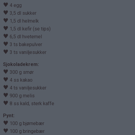
♥
4 egg
♥
3,5 dl sukker
♥
1,5 dl helmelk
♥
1,5 dl kefir (se tips)
♥
6,5 dl hvetemel
♥
3 ts bakepulver
♥
3 ts vaniljesukker
Sjokoladekrem:
♥
300 g smør
♥
4 ss kakao
♥
4 ts vaniljesukker
♥
900 g melis
♥
8 ss kald, sterk kaffe
Pynt:
♥
100 g bjørnebær
♥
100 g bringebær