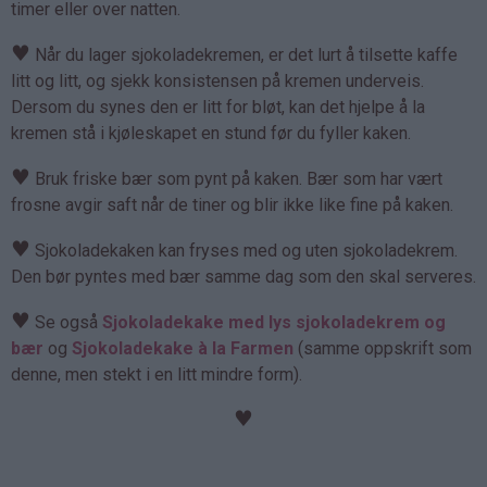
timer eller over natten.
♥
Når du lager sjokoladekremen, er det lurt å tilsette kaffe
litt og litt, og sjekk konsistensen på kremen underveis.
Dersom du synes den er litt for bløt, kan det hjelpe å la
kremen stå i kjøleskapet en stund før du fyller kaken.
♥
Bruk friske bær som pynt på kaken. Bær som har vært
frosne avgir saft når de tiner og blir ikke like fine på kaken.
♥
Sjokoladekaken kan fryses med og uten sjokoladekrem.
Den bør pyntes med bær samme dag som den skal serveres.
♥
Se også
Sjokoladekake med lys sjokoladekrem og
bær
og
Sjokoladekake à la Farmen
(samme oppskrift som
denne, men stekt i en litt mindre form).
♥