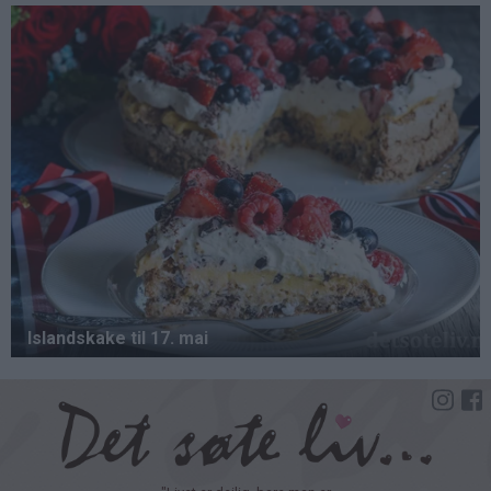
Hopp
til
hovedinnhold