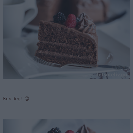
Kos deg! 😊