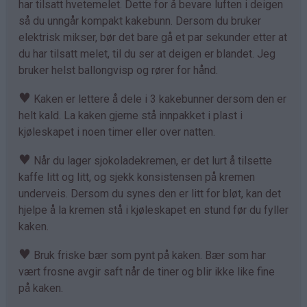
har tilsatt hvetemelet. Dette for å bevare luften i deigen
så du unngår kompakt kakebunn. Dersom du bruker
elektrisk mikser, bør det bare gå et par sekunder etter at
du har tilsatt melet, til du ser at deigen er blandet. Jeg
bruker helst ballongvisp og rører for hånd.
♥
Kaken er lettere å dele i 3 kakebunner dersom den er
helt kald. La kaken gjerne stå innpakket i plast i
kjøleskapet i noen timer eller over natten.
♥
Når du lager sjokoladekremen, er det lurt å tilsette
kaffe litt og litt, og sjekk konsistensen på kremen
underveis. Dersom du synes den er litt for bløt, kan det
hjelpe å la kremen stå i kjøleskapet en stund før du fyller
kaken.
♥
Bruk friske bær som pynt på kaken. Bær som har
vært frosne avgir saft når de tiner og blir ikke like fine
på kaken.