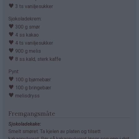
♥
3 ts vaniljesukker
Sjokoladekrem:
♥
300 g smør
♥
4 ss kakao
♥
4 ts vaniljesukker
♥
900 g melis
♥
8 ss kald, sterk kaffe
Pynt:
♥
100 g bjørnebær
♥
100 g bringebær
♥
melisdryss
Fremgangsmåte
Sjokoladekake:
Smelt smøret. Ta kjelen av platen og tilsett
kakaopulveret. Rør så kakaopulveret løser seg opp i det