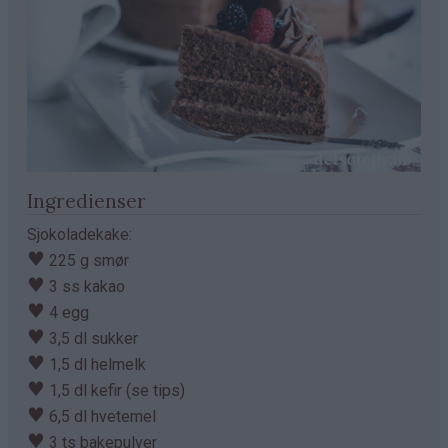
Ingredienser
Sjokoladekake:
♥
225 g smør
♥
3 ss kakao
♥
4 egg
♥
3,5 dl sukker
♥
1,5 dl helmelk
♥
1,5 dl kefir (se tips)
♥
6,5 dl hvetemel
♥
3 ts bakepulver