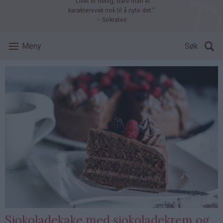
"Livet er deilig, bare man er
karaktersvak nok til å nyte det."
– Sokrates
Meny
Søk
Sjokoladekake med sjokoladekrem og