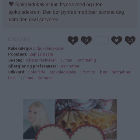
♥
Sjokoladekaken kan fryses med og uten
sjokoladekrem. Den bør pyntes med bær samme dag
som den skal serveres.
07.04.2024
Kakekategori
Sjokoladekaker
Populært
Barnas beste
Sesong
Vårens festkaker
17.mai
Sommerlig
Allergier og preferanser
Uten nøtter
Stikkord
sjokolade
Sjokoladekake
Frosting
bær
bringebær
Fest
17. mai
Sommer