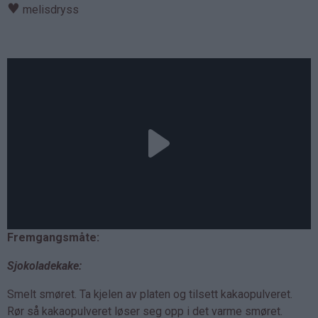
♥
melisdryss
Fremgangsmåte:
Sjokoladekake:
Smelt smøret. Ta kjelen av platen og tilsett kakaopulveret.
Rør så kakaopulveret løser seg opp i det varme smøret.