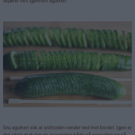
skjærer helt igjennom agurken.
Snu agurken slik at snittsiden vender ned mot bordet. Igjen er
det viktig at du har en spisepinne både på oversiden og på