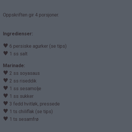
Oppskriften gir 4 porsjoner.
Ingredienser:
♥
6 persiske agurker (se tips)
♥
1 ss salt
Marinade:
♥
2 ss soyasaus
♥
2 ss riseddik
♥
1 ss sesamolje
♥
1 ss sukker
♥
3 fedd hvitløk, pressede
♥
1 ts chiliflak (se tips)
♥
1 ts sesamfrø