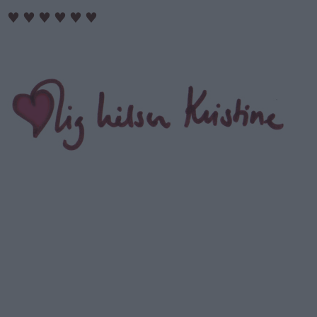
♥
♥
♥
♥
♥
♥