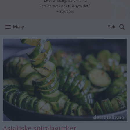
"Livet er deilig, bare man er
karaktersvak nok til å nyte det."
– Sokrates
Meny
Søk
Asiatiske spiralagurker