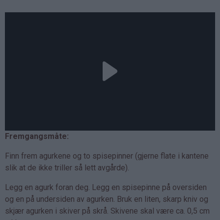
Fremgangsmåte:
Finn frem agurkene og to spisepinner (gjerne flate i kantene
slik at de ikke triller så lett avgårde).
Legg en agurk foran deg. Legg en spisepinne på oversiden
og en på undersiden av agurken. Bruk en liten, skarp kniv og
skjær agurken i skiver på skrå. Skivene skal være ca. 0,5 cm