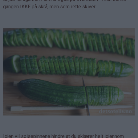
gangen IKKE på skrå, men som rette skiver.
Igjen vil spisepinnene hindre at du skjærer helt igjennom