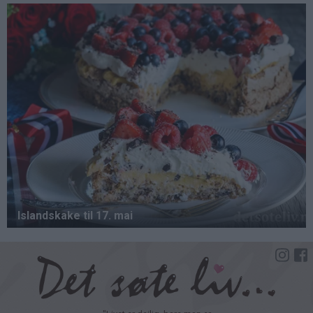
Hopp
til
hovedinnhold