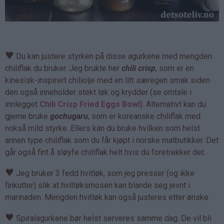
♥
Du kan justere styrken på disse agurkene med mengden
chiliflak du bruker. Jeg brukte her
chili crisp
, som er en
kinesisk-inspirert chiliolje med en litt særegen smak siden
den også inneholder stekt løk og krydder (se omtale i
innlegget
Chili Crisp Fried Eggs Bowl
). Alternativt kan du
gjerne bruke
gochugaru
, som er koreanske chiliflak med
nokså mild styrke. Ellers kan du bruke hvilken som helst
annen type chiliflak som du får kjøpt i norske matbutikker. Det
går også fint å sløyfe chiliflak helt hvis du foretrekker det.
♥
Jeg bruker 3 fedd hvitløk, som jeg presser (og ikke
finkutter) slik at hvitløksmosen kan blande seg jevnt i
marinaden. Mengden hvitløk kan også justeres etter ønske.
♥
Spiralagurkene bør helst serveres samme dag. De vil bli