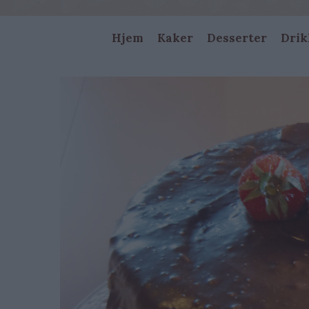
Main
Hjem
Kaker
Desserter
Drik
navigation