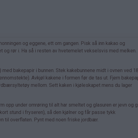
 honningen og eggene, ett om gangen. Pisk så inn kakao og
t og rør i. Ha så i resten av hvetemelet vekselsvis med melken. R
r) med bakepapir i bunnen. Stek kakebunnene midt i ovnen ved 18
nnomstekte). Avkjøl kakene i formen før de tas ut. Fjern bakepa
bærsyltetøy mellom. Sett kaken i kjøleskapet mens du lager
rm opp under omrøring til alt har smeltet og glasuren er jevn og gl
 kort stund i fryseren), så den kjølner og får passe tykk
 til overflaten. Pynt med noen friske jordbær.