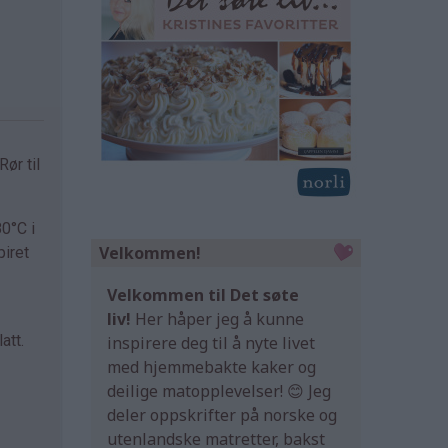
ør til
0°C i
Velkommen!
piret
Velkommen til Det søte
liv!
Her håper jeg å kunne
att.
inspirere deg til å nyte livet
med hjemmebakte kaker og
deilige matopplevelser! 😊 Jeg
deler oppskrifter på norske og
utenlandske matretter, bakst