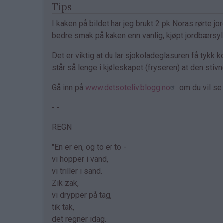
Tips
I kaken på bildet har jeg brukt 2 pk Noras rørte j
bedre smak på kaken enn vanlig, kjøpt jordbærsyl
Det er viktig at du lar sjokoladeglasuren få tykk 
står så lenge i kjøleskapet (fryseren) at den stivne
Gå inn på
www.detsoteliv.blogg.no
om du vil se 
- -
REGN
"En er en, og to er to -
vi hopper i vand,
vi triller i sand.
Zik zak,
vi drypper på tag,
tik tak,
det regner idag.