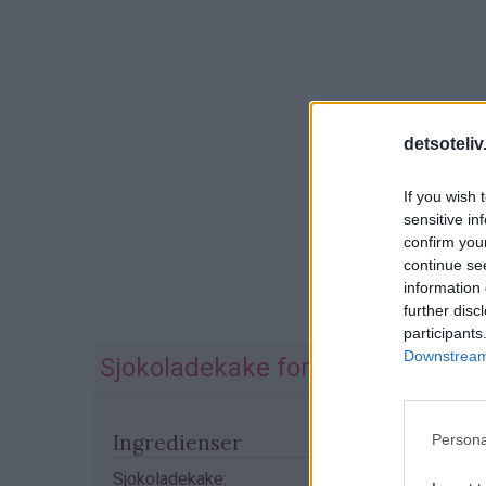
detsoteliv
If you wish 
sensitive in
confirm you
continue se
information 
further disc
participants
Downstream 
Sjokoladekake for regnværsdage
Ingredienser
Persona
Sjokoladekake: