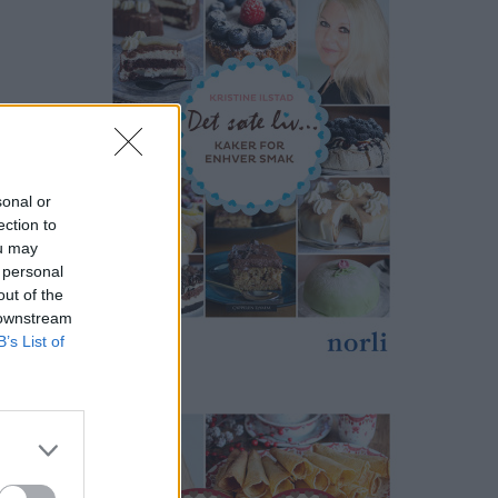
sonal or
ection to
ou may
 personal
out of the
 downstream
B’s List of
print