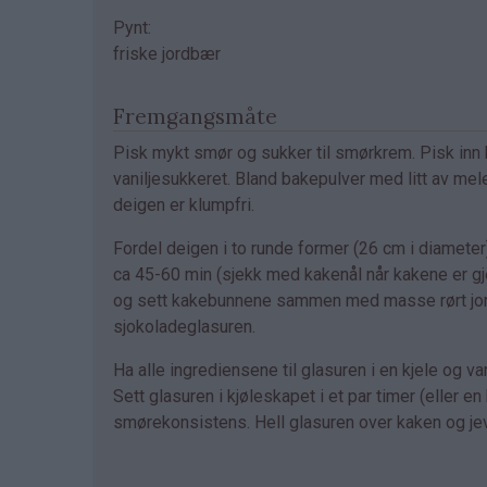
Pynt:
friske jordbær
Fremgangsmåte
Pisk mykt smør og sukker til smørkrem. Pisk inn
vaniljesukkeret. Bland bakepulver med litt av mele
deigen er klumpfri.
Fordel deigen i to runde former (26 cm i diamete
ca 45-60 min (sjekk med kakenål når kakene er gje
og sett kakebunnene sammen med masse rørt jord
sjokoladeglasuren.
Ha alle ingrediensene til glasuren i en kjele og va
Sett glasuren i kjøleskapet i et par timer (eller en
smørekonsistens. Hell glasuren over kaken og jevn