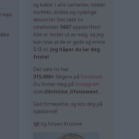
og kaker i alle varianter, lekker
konfekt, drikke og nydelige
ir mye
desserter. Det søte liv
inneholder
5607
oppskrifter!
Alle er testet ut av meg, og jeg
 ikke
kan love at de er gode og enkle
å få til.
Jeg håper du lar deg
friste!
Det søte liv har
315.000+
følgere på
Facebook
.
Du finner meg på
Instagram
som @
kristine_lifeissweet
.
God fornøyelse, og kos deg på
kjøkkenet!
lig hilsen Kristine