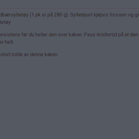
ordbærsyltetøy (1 pk er på 280 g). Syltetøyet kjøpes frossen og g
tetøy.
konsistens før du heller den over kaken. Pass imidlertid på at den
r helt.
stort bilde av denne kaken.