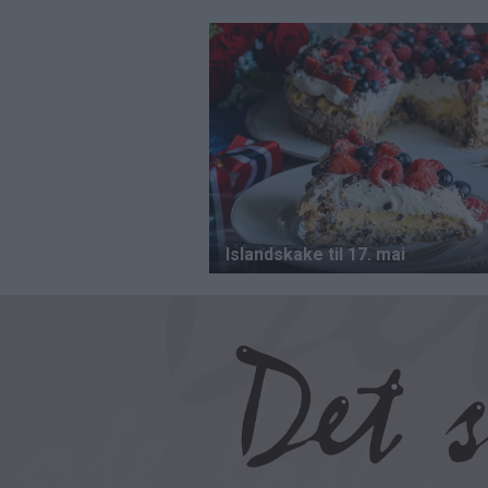
Hopp
til
hovedinnhold