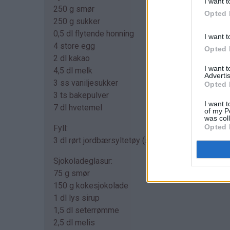
I want t
250 g smør
Opted 
250 g sukker
0,5 dl flytende honning
I want t
4 store egg
Opted 
2 dl kakao
I want 
4,5 dl melk
Advertis
3 ss vaniljesukker
Opted 
3 ts bakepulver
I want t
7 dl hvetemel
of my P
was col
Opted 
Fyll:
3 dl rørt jordbærsyltetøy (se tips)
Sjokoladeglasur:
75 g smør
150 g kokesjokolade
1 dl lys sirup
1,5 dl seterrømme
2,5 dl melis