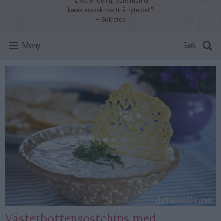
"Livet er deilig, bare man er
karaktersvak nok til å nyte det."
– Sokrates
Meny
Søk
Västerbottensostchips med