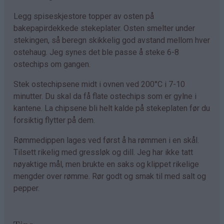
Legg spiseskjestore topper av osten på
bakepapirdekkede stekeplater. Osten smelter under
stekingen, så beregn skikkelig god avstand mellom hver
ostehaug. Jeg synes det ble passe å steke 6-8
ostechips om gangen.
Stek ostechipsene midt i ovnen ved 200°C i 7-10
minutter. Du skal da få flate ostechips som er gylne i
kantene. La chipsene bli helt kalde på stekeplaten før du
forsiktig flytter på dem.
Rømmedippen lages ved først å ha rømmen i en skål.
Tilsett rikelig med gressløk og dill. Jeg har ikke tatt
nøyaktige mål, men brukte en saks og klippet rikelige
mengder over rømme. Rør godt og smak til med salt og
pepper.