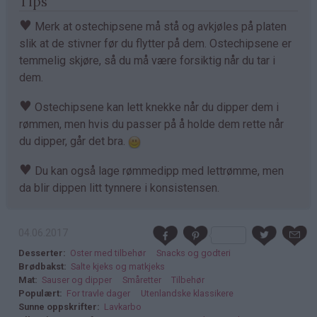
Tips
♥
Merk at ostechipsene må stå og avkjøles på platen
slik at de stivner før du flytter på dem. Ostechipsene er
temmelig skjøre, så du må være forsiktig når du tar i
dem.
♥
Ostechipsene kan lett knekke når du dipper dem i
rømmen, men hvis du passer på å holde dem rette når
du dipper, går det bra.
♥
Du kan også lage rømmedipp med lettrømme, men
da blir dippen litt tynnere i konsistensen.
04.06.2017
Desserter
Oster med tilbehør
Snacks og godteri
Brødbakst
Salte kjeks og matkjeks
Mat
Sauser og dipper
Småretter
Tilbehør
Populært
For travle dager
Utenlandske klassikere
Sunne oppskrifter
Lavkarbo