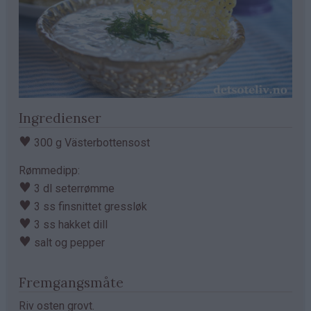
Ingredienser
♥
300 g Västerbottensost
Rømmedipp:
♥
3 dl seterrømme
♥
3 ss finsnittet gressløk
♥
3 ss hakket dill
♥
salt og pepper
Fremgangsmåte
Riv osten grovt.