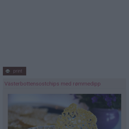
print
Västerbottensostchips med rømmedipp