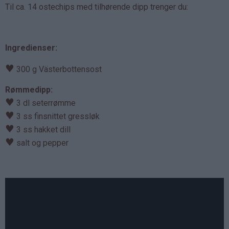
Til ca. 14 ostechips med tilhørende dipp trenger du:
Ingredienser:
♥
300 g Västerbottensost
Rømmedipp:
♥
3 dl seterrømme
♥
3 ss finsnittet gressløk
♥
3 ss hakket dill
♥
salt og pepper