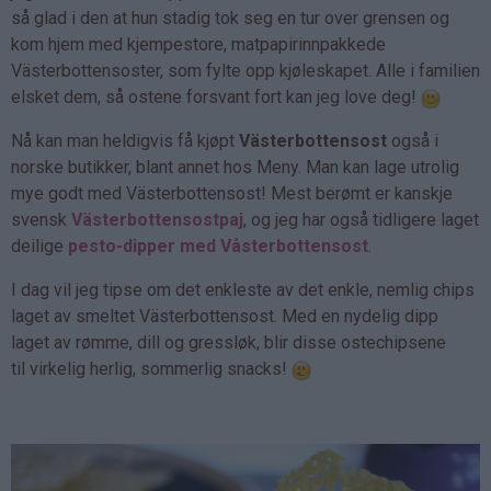
så glad i den at hun stadig tok seg en tur over grensen og
kom hjem med kjempestore, matpapirinnpakkede
Västerbottensoster, som fylte opp kjøleskapet. Alle i familien
elsket dem, så ostene forsvant fort kan jeg love deg!
Nå kan man heldigvis få kjøpt
Västerbottensost
også i
norske butikker, blant annet hos Meny. Man kan lage utrolig
mye godt med Västerbottensost! Mest berømt er kanskje
svensk
Västerbottensostpaj
, og jeg har også tidligere laget
deilige
pesto-dipper med Våsterbottensost
.
I dag vil jeg tipse om det enkleste av det enkle, nemlig chips
laget av smeltet Västerbottensost. Med en nydelig dipp
laget av rømme, dill og gressløk, blir disse ostechipsene
til virkelig herlig, sommerlig snacks!