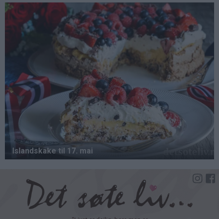
Hopp
til
hovedinnhold