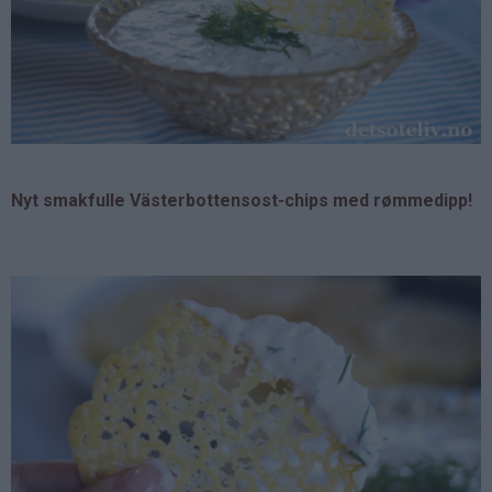
Nyt smakfulle Västerbottensost-chips med rømmedipp!