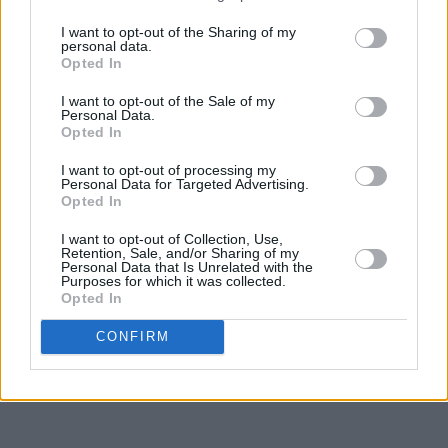
Tips:
I want to opt-out of the Sharing of my
personal data.
♥
Opted In
Merk at ostechipsene må stå og avkjøles på platen slik at
de stivner før du flytter på dem. Ostechipsene er temmelig
I want to opt-out of the Sale of my
skjøre, så du må være forsiktig når du tar i dem.
Personal Data.
Opted In
♥
Ostechipsene kan lett knekke når du dipper dem i
I want to opt-out of processing my
rømmen, men hvis du passer på å holde dem rette når du
Personal Data for Targeted Advertising.
Opted In
dipper, går det bra.
I want to opt-out of Collection, Use,
♥
Du kan også lage rømmedipp med lettrømme, men da blir
Retention, Sale, and/or Sharing of my
Personal Data that Is Unrelated with the
dippen litt tynnere i konsistensen.
Purposes for which it was collected.
Opted In
♥
Västerbottensost er en svensk ost med kraftig og
kjempegod smak, som antakelig kommer av den lange
CONFIRM
lagringstiden. Du kan lese mer om osten på
vasterbottensost.com
.