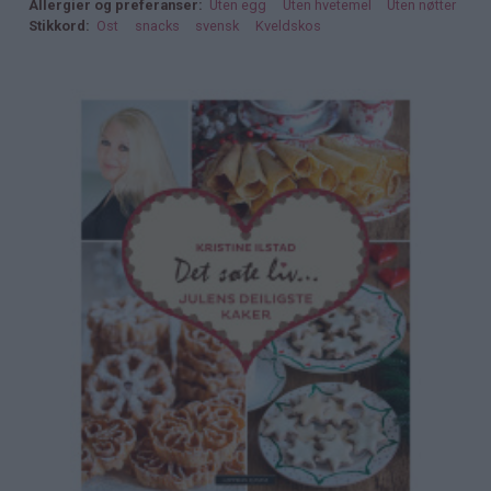
Allergier og preferanser
Uten egg
Uten hvetemel
Uten nøtter
Stikkord
Ost
snacks
svensk
Kveldskos