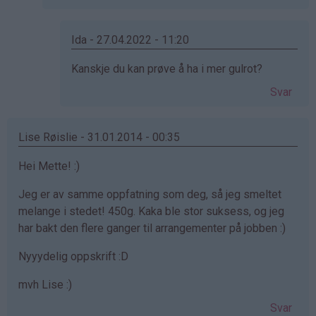
Det…
Ida - 27.04.2022 - 11:20
Som
Kanskje du kan prøve å ha i mer gulrot?
svar
Svar
på
av
CL
Lise Røislie - 31.01.2014 - 00:35
(ikke
Hei Mette! :)
bekreftet)
Jeg er av samme oppfatning som deg, så jeg smeltet
melange i stedet! 450g. Kaka ble stor suksess, og jeg
har bakt den flere ganger til arrangementer på jobben :)
Nyyydelig oppskrift :D
mvh Lise :)
Svar