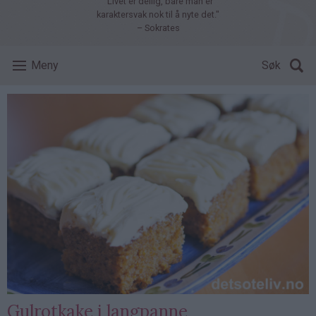
"Livet er deilig, bare man er
karaktersvak nok til å nyte det."
– Sokrates
Meny
Søk
Gulrotkake i langpanne