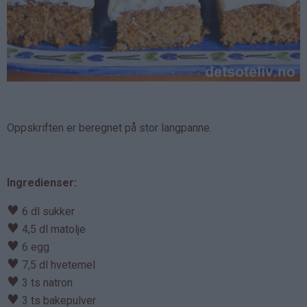
Oppskriften er beregnet på stor langpanne.
Ingredienser:
♥
6 dl sukker
♥
4,5 dl matolje
♥
6 egg
♥
7,5 dl hvetemel
♥
3 ts natron
♥
3 ts bakepulver