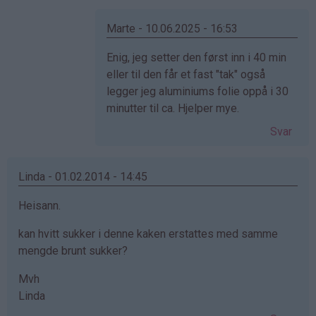
av
Martin
Marte - 10.06.2025 - 16:53
(ikke
Som
Enig, jeg setter den først inn i 40 min
bekreftet)
svar
eller til den får et fast "tak" også
på
legger jeg aluminiums folie oppå i 30
av
minutter til ca. Hjelper mye.
Loke
Svar
(ikke
bekreftet)
Linda - 01.02.2014 - 14:45
Heisann.
kan hvitt sukker i denne kaken erstattes med samme
mengde brunt sukker?
Mvh
Linda