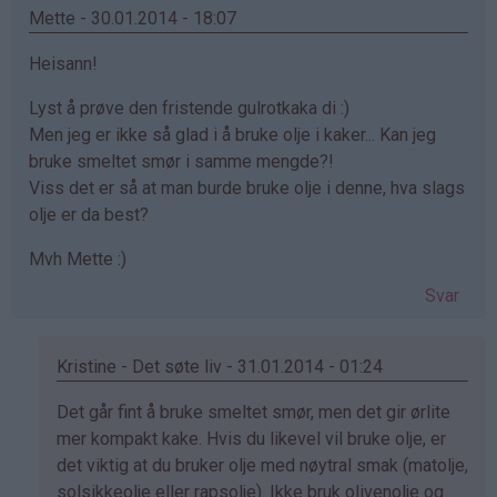
Mette - 30.01.2014 - 18:07
Heisann!
Lyst å prøve den fristende gulrotkaka di :)
Men jeg er ikke så glad i å bruke olje i kaker... Kan jeg
bruke smeltet smør i samme mengde?!
Viss det er så at man burde bruke olje i denne, hva slags
olje er da best?
Mvh Mette :)
Svar
Kristine - Det søte liv - 31.01.2014 - 01:24
Som
Det går fint å bruke smeltet smør, men det gir ørlite
svar
mer kompakt kake. Hvis du likevel vil bruke olje, er
på
det viktig at du bruker olje med nøytral smak (matolje,
av
solsikkeolje eller rapsolje). Ikke bruk olivenolje og