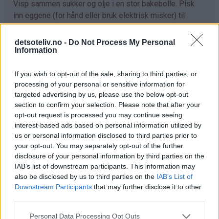
Visp sammen sukker og olje i en stor bakebolle. Pisk
inn eggene (for hånd eller bruk elektrisk misker) til
blandingen blir tykk og lys. Sikt sammen hvetemel,
natron, bakepulver og kanel. Bland i til en jevn deig. Riv
detsoteliv.no -
Do Not Process My Personal
Information
gulrøttene fint og rør inn i deigen til slutt.
Ha deigen i en stor, bakepapirkledd langpanne (ca
If you wish to opt-out of the sale, sharing to third parties, or
30X40 cm). Stek kaken midt i ovnen ved 175°C i ca 40
processing of your personal or sensitive information for
min. Avkjøl kaken i formen. Hvelv kaken ut av formen og
targeted advertising by us, please use the below opt-out
section to confirm your selection. Please note that after your
fjern bakepapiret.
opt-out request is processed you may continue seeing
Rør sammen smør og litt melis til smørkrem. Tilsett
interest-based ads based on personal information utilized by
us or personal information disclosed to third parties prior to
kremost, vaniljesukker og resten av melisen og pisk
your opt-out. You may separately opt-out of the further
ostekremen jevn. Bre ostekremen i et tykt lag over
disclosure of your personal information by third parties on the
kaken. Lag gjerne riflete mønster i ostekremen med en
IAB’s list of downstream participants. This information may
gaffel. Del kaken i passe store firkanter.
also be disclosed by us to third parties on the
IAB’s List of
Downstream Participants
that may further disclose it to other
third parties.
Tips
Personal Data Processing Opt Outs