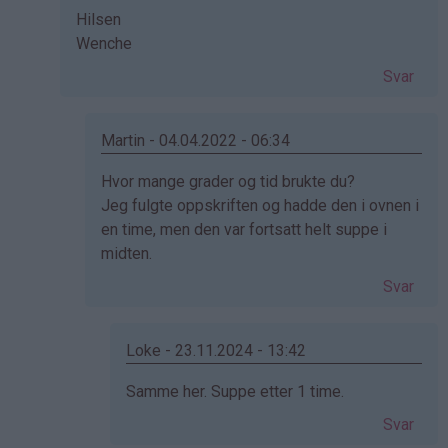
av
Hilsen
Ida
Wenche
(ikke
bekreftet)
Svar
Martin - 04.04.2022 - 06:34
Som
Hvor mange grader og tid brukte du?
svar
Jeg fulgte oppskriften og hadde den i ovnen i
på
en time, men den var fortsatt helt suppe i
av
midten.
Wenche
Svar
Sture
Larsen
(ikke
Loke - 23.11.2024 - 13:42
bekreftet)
Som
Samme her. Suppe etter 1 time.
svar
Svar
på