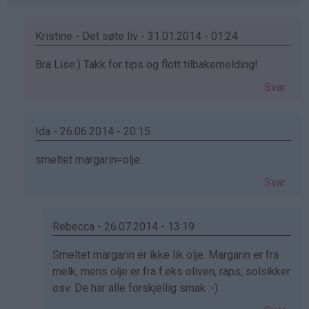
Kristine - Det søte liv - 31.01.2014 - 01:24
Som
Bra Lise:) Takk for tips og flott tilbakemelding!
svar
Svar
på
av
Lise
Ida - 26.06.2014 - 20:15
Røislie
Som
smeltet margarin=olje...
(ikke
svar
bekreftet)
Svar
på
av
Lise
Rebecca - 26.07.2014 - 13:19
Røislie
Som
Smeltet margarin er ikke lik olje. Margarin er fra
(ikke
svar
melk, mens olje er fra f.eks oliven, raps, solsikker
bekreftet)
på
osv. De har alle forskjellig smak :-)
av