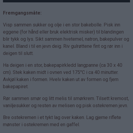
Fremgangsmåte:
Visp sammen sukker og olje i en stor bakebolle. Pisk inn
eggene (for hånd eller bruk elektrisk misker) til blandingen
blir tykk og lys. Sikt sammen hvetemel, natron, bakepulver og
kanel. Bland i til en jevn deig. Riv gulrøttene fint og rør inn i
deigen til slutt.
Ha deigen i en stor, bakepapirkledd langpanne (ca 30 x 40
cm). Stek kaken midt i ovnen ved 175°C i ca 40 minutter.
Avkjøl kaken i formen. Hvelv kaken ut av formen og fjern
bakepapiret.
Rør sammen smør og litt melis til smørkrem. Tilsett kremost,
vaniljesukker og resten av melisen og pisk ostekremen jevn.
Bre ostekremen i et tykt lag over kaken. Lag gjerne riflete
mønster i ostekremen med en gaffel.