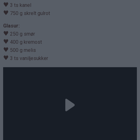
♥
3 ts kanel
♥
750 g skrelt gulrot
Glasur:
♥
250 g smør
♥
400 g kremost
♥
500 g melis
♥
3 ts vaniljesukker