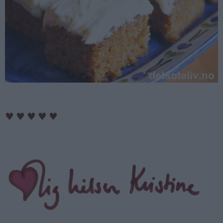
♥
♥
♥
♥
♥