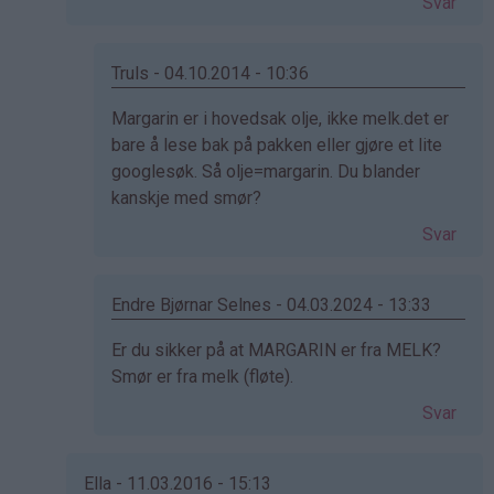
Svar
Ida
(ikke
bekreftet)
Truls - 04.10.2014 - 10:36
Som
Margarin er i hovedsak olje, ikke melk.det er
svar
bare å lese bak på pakken eller gjøre et lite
på
googlesøk. Så olje=margarin. Du blander
av
kanskje med smør?
Rebecca
Svar
(ikke
bekreftet)
Endre Bjørnar Selnes - 04.03.2024 - 13:33
Som
Er du sikker på at MARGARIN er fra MELK?
svar
Smør er fra melk (fløte).
på
Svar
av
Rebecca
(ikke
Ella - 11.03.2016 - 15:13