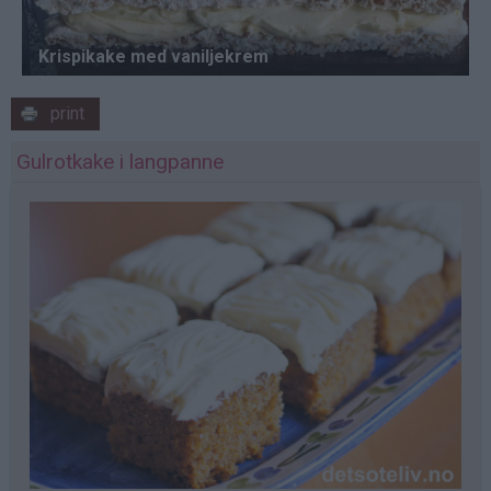
print
Gulrotkake i langpanne