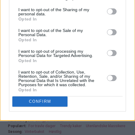
750 g skrelt og renset gulrot tilsvarer ca 1 kg med
I want to opt-out of the Sharing of my
urensede gulrøtter.
personal data.
Opted In
Er du ikke fullt så glad i ostekrem, kan du halvere
oppskriften på glasuren.
I want to opt-out of the Sale of my
Personal Data.
Opted In
Kaken er kjempefin å fryse, også med ostekrem.
Ostekremen gjør kaken litt klissete med det samme.
I want to opt-out of processing my
Personal Data for Targeted Advertising.
Jeg pleier å dele kaken forsiktig i biter og så sette
Opted In
kakestykkene i kjøleskapet til ostekremen har stivnet
noe. Så har jeg stykkene forsiktig i en fryseboks (ikke
I want to opt-out of Collection, Use,
Retention, Sale, and/or Sharing of my
oppå hverandre) eller i fryseposer. Når kaken er frossen
Personal Data that Is Unrelated with the
Purposes for which it was collected.
kan du stable kakestykkene oppå hverandre som du
Opted In
ønsker.
CONFIRM
28.01.2005
Kakekategori
Langpannekaker
Populært
For travle dager
Trendy kaker
Utenlandske klassikere
Sesong
Vinterbakst
Høstlig