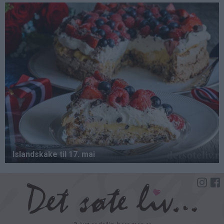
Hopp
til
hovedinnhold