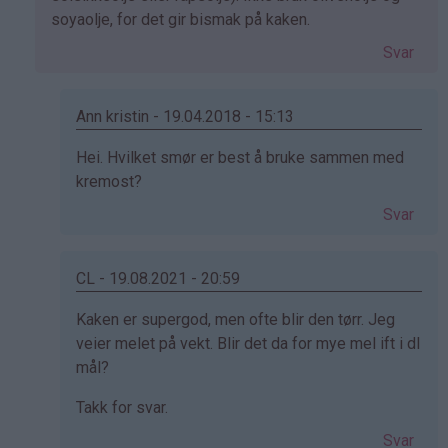
Mette
soyaolje, for det gir bismak på kaken.
(ikke
Svar
bekreftet)
Ann kristin - 19.04.2018 - 15:13
Som
Hei. Hvilket smør er best å bruke sammen med
svar
kremost?
på
Svar
av
Kristine
-
CL - 19.08.2021 - 20:59
Det…
Som
Kaken er supergod, men ofte blir den tørr. Jeg
svar
veier melet på vekt. Blir det da for mye mel ift i dl
på
mål?
av
Takk for svar.
Kristine
-
Svar