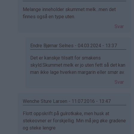
bekreftet)
Som
Melange inneholder skummet melk...men det
svar
finnes også en type uten.
på
Svar
av
Ida
(ikke
Endre Bjørnar Selnes - 04.03.2024 - 13:37
bekreftet)
Som
Det er kanskje tilsatt for smakens
svar
skyld.Skummet melk er jo uten fett så det kan
på
man ikke lage hverken margarin eller smør av.
av
Svar
Ella
(ikke
bekreftet)
Wenche Sture Larsen - 11.07.2016 - 13:47
Som
Flott oppskrift på gulrotkake, men husk at
svar
stekeovner er forskjellig. Min må jeg øke gradene
på
og steke lengre