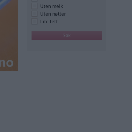
Uten melk
Uten nøtter
Lite fett