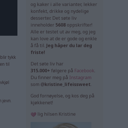
og kaker i alle varianter, lekker
konfekt, drikke og nydelige
desserter. Det søte liv
inneholder
5608
oppskrifter!
Alle er testet ut av meg, og jeg
kan love at de er gode og enkle
å få til.
Jeg håper du lar deg
friste!
blir tykk
Det søte liv har
en til
315.000+
følgere på
Facebook
.
Du finner meg på
Instagram
vkjøl
som @
kristine_lifeissweet
.
God fornøyelse, og kos deg på
 jevn.
kjøkkenet!
lig hilsen Kristine