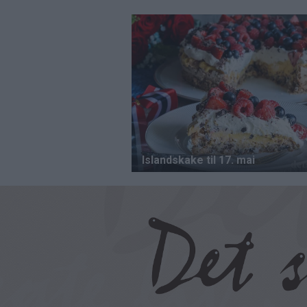
Hopp
til
hovedinnhold