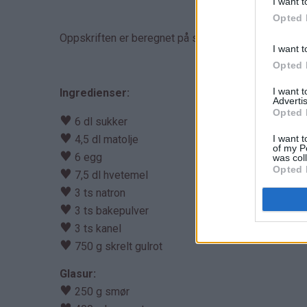
I want t
Opted 
Oppskriften er beregnet på stor langpanne.
I want t
Opted 
I want 
Ingredienser:
Advertis
Opted 
♥
6 dl sukker
♥
I want t
4,5 dl matolje
of my P
♥
6 egg
was col
Opted 
♥
7,5 dl hvetemel
♥
3 ts natron
♥
3 ts bakepulver
♥
3 ts kanel
♥
750 g skrelt gulrot
Glasur:
♥
250 g smør