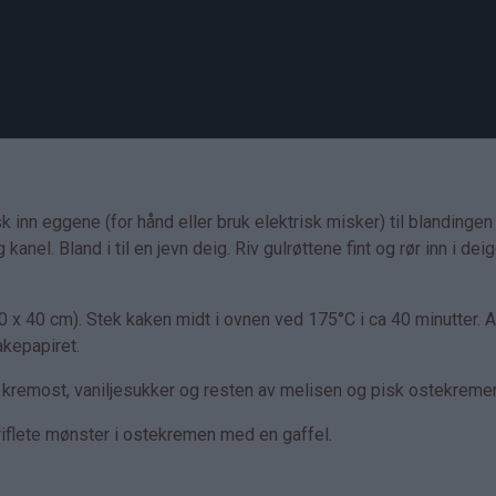
inn eggene (for hånd eller bruk elektrisk misker) til blandingen 
nel. Bland i til en jevn deig. Riv gulrøttene fint og rør inn i deig
0 x 40 cm). Stek kaken midt i ovnen ved 175°C i ca 40 minutter. A
akepapiret.
 kremost, vaniljesukker og resten av melisen og pisk ostekremen
 riflete mønster i ostekremen med en gaffel.