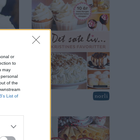
sonal or
ection to
ou may
 personal
out of the
 downstream
B’s List of