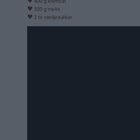
♥
400 g kremost
♥
500 g melis
♥
3 ts vaniljesukker