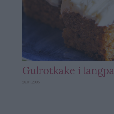
Gulrotkake i langp
28.01.2005