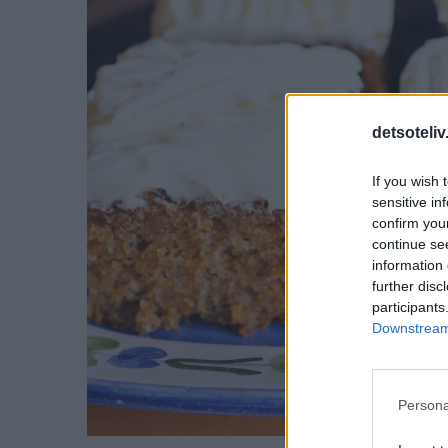
detsoteliv
If you wish 
sensitive in
confirm you
continue se
information 
further disc
participants
Downstream 
Persona