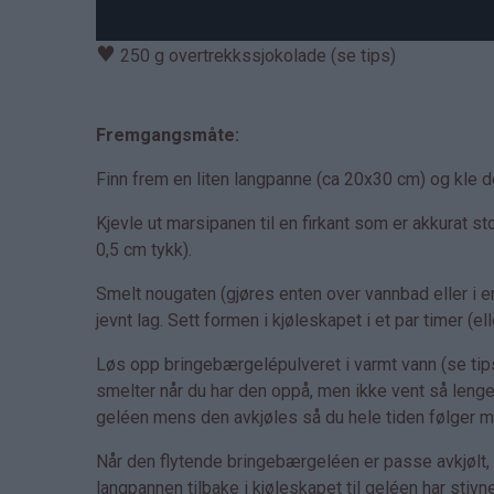
♥
250 g overtrekkssjokolade (se tips)
Fremgangsmåte:
Finn frem en liten langpanne (ca 20x30 cm) og kle 
Kjevle ut marsipanen til en firkant som er akkurat s
0,5 cm tykk).
Smelt nougaten (gjøres enten over vannbad eller i en 
jevnt lag. Sett formen i kjøleskapet i et par timer (el
Løs opp bringebærgelépulveret i varmt vann (se tips)
smelter når du har den oppå, men ikke vent så lenge 
geléen mens den avkjøles så du hele tiden følger 
Når den flytende bringebærgeléen er passe avkjølt, 
langpannen tilbake i kjøleskapet til geléen har stivne