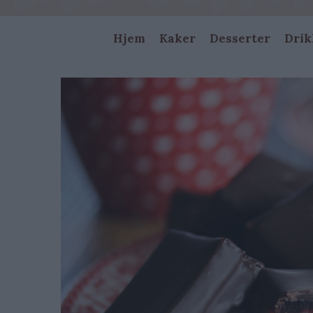
Main
Hjem
Kaker
Desserter
Drik
navigation