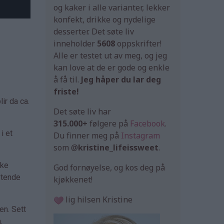
og kaker i alle varianter, lekker
konfekt, drikke og nydelige
desserter. Det søte liv
inneholder
5608
oppskrifter!
Alle er testet ut av meg, og jeg
kan love at de er gode og enkle
å få til.
Jeg håper du lar deg
friste!
ir da ca.
Det søte liv har
315.000+
følgere på
Facebook
.
i et
Du finner meg på
Instagram
som @
kristine_lifeissweet
.
kke
God fornøyelse, og kos deg på
ytende
kjøkkenet!
lig hilsen Kristine
en. Sett
.