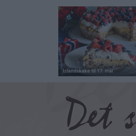
Hopp
til
hovedinnhold