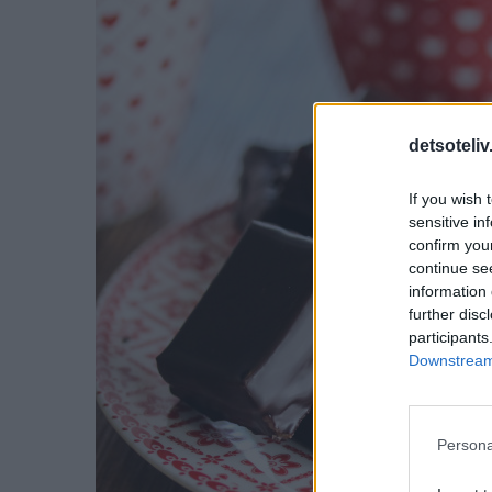
detsoteliv
If you wish 
sensitive in
confirm you
continue se
information 
further disc
participants
Downstream 
Persona