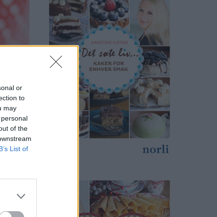
sonal or
ection to
ou may
 personal
out of the
 downstream
B’s List of