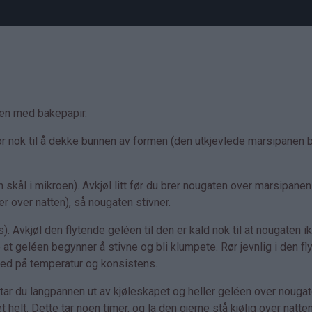
den med bakepapir.
tor nok til å dekke bunnen av formen (den utkjevlede marsipanen bl
skål i mikroen). Avkjøl litt før du brer nougaten over marsipanen 
ler over natten), så nougaten stivner.
. Avkjøl den flytende geléen til den er kald nok til at nougaten i
at geléen begynner å stivne og bli klumpete. Rør jevnlig i den fl
med på temperatur og konsistens.
tar du langpannen ut av kjøleskapet og heller geléen over nougat
t helt. Dette tar noen timer, og la den gjerne stå kjølig over natten