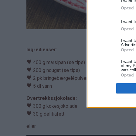
I want t
Opted 
I want t
Opted 
I want 
Advertis
Ingredienser:
Opted 
♥
I want t
400 g marsipan (se tips)
of my P
♥
was col
200 g nougat (se tips)
Opted 
♥
2 pk bringebærgelépulver (se tips)
♥
5 dl vann
Overtrekkssjokolade:
♥
300 g kokesjokolade
♥
30 g delifiafett
eller