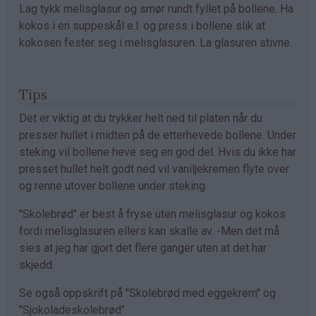
Lag tykk melisglasur og smør rundt fyllet på bollene. Ha
kokos i en suppeskål e.l. og press i bollene slik at
kokosen fester seg i melisglasuren. La glasuren stivne.
Tips
Det er viktig at du trykker helt ned til platen når du
presser hullet i midten på de etterhevede bollene. Under
steking vil bollene heve seg en god del. Hvis du ikke har
presset hullet helt godt ned vil vaniljekremen flyte over
og renne utover bollene under steking.
"Skolebrød" er best å fryse uten melisglasur og kokos
fordi melisglasuren ellers kan skalle av. -Men det må
sies at jeg har gjort det flere ganger uten at det har
skjedd.
Se også oppskrift på "Skolebrød med eggekrem" og
"Sjokoladeskolebrød".