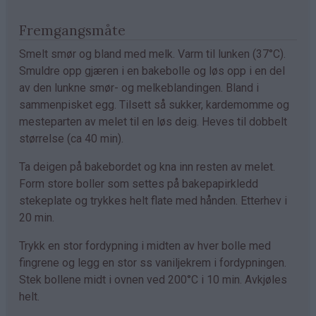
Fremgangsmåte
Smelt smør og bland med melk. Varm til lunken (37°C).
Smuldre opp gjæren i en bakebolle og løs opp i en del
av den lunkne smør- og melkeblandingen. Bland i
sammenpisket egg. Tilsett så sukker, kardemomme og
mesteparten av melet til en løs deig. Heves til dobbelt
størrelse (ca 40 min).
Ta deigen på bakebordet og kna inn resten av melet.
Form store boller som settes på bakepapirkledd
stekeplate og trykkes helt flate med hånden. Etterhev i
20 min.
Trykk en stor fordypning i midten av hver bolle med
fingrene og legg en stor ss vaniljekrem i fordypningen.
Stek bollene midt i ovnen ved 200°C i 10 min. Avkjøles
helt.