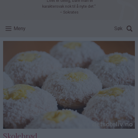
"Livet er deilig, bare man er
karaktersvak nok til å nyte det."
– Sokrates
Meny
Søk
Skolebrød