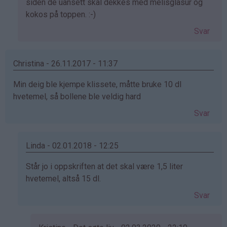
svar
siden de uansett skal dekkes med melisglasur og
på
kokos på toppen. :-)
av
Svar
Ann
Helén
Amun…
Christina - 26.11.2017 - 11:37
(ikke
Min deig ble kjempe klissete, måtte bruke 10 dl
bekreftet)
hvetemel, så bollene ble veldig hard
Svar
Linda - 02.01.2018 - 12:25
Som
Står jo i oppskriften at det skal være 1,5 liter
svar
hvetemel, altså 15 dl.
på
Svar
av
Christina