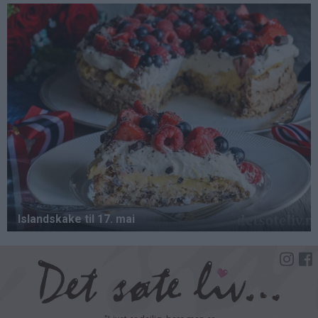
Hopp
til
hovedinnhold