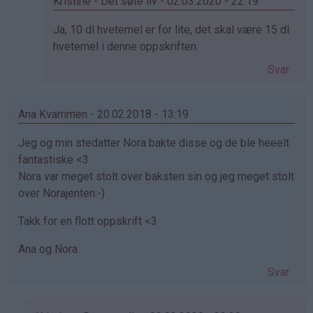
(ikke
Kristine - Det søte liv - 02.03.2020 - 22:19
bekreftet)
Som
Ja, 10 dl hvetemel er for lite, det skal være 15 dl
svar
hvetemel i denne oppskriften.
på
Svar
av
Linda
(ikke
Ana Kvammen - 20.02.2018 - 13:19
bekreftet)
Jeg og min stedatter Nora bakte disse og de ble heeelt
fantastiske <3
Nora var meget stolt over baksten sin og jeg meget stolt
over Norajenten:-)
Takk for en flott oppskrift <3
Ana og Nora
Svar