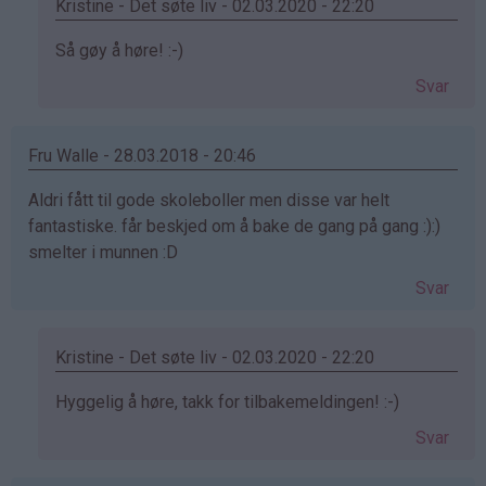
Kristine - Det søte liv - 02.03.2020 - 22:20
Som
Så gøy å høre! :-)
svar
Svar
på
av
Ana
Fru Walle - 28.03.2018 - 20:46
Kvammen
Aldri fått til gode skoleboller men disse var helt
(ikke
fantastiske. får beskjed om å bake de gang på gang :):)
bekreftet)
smelter i munnen :D
Svar
Kristine - Det søte liv - 02.03.2020 - 22:20
Som
Hyggelig å høre, takk for tilbakemeldingen! :-)
svar
Svar
på
av