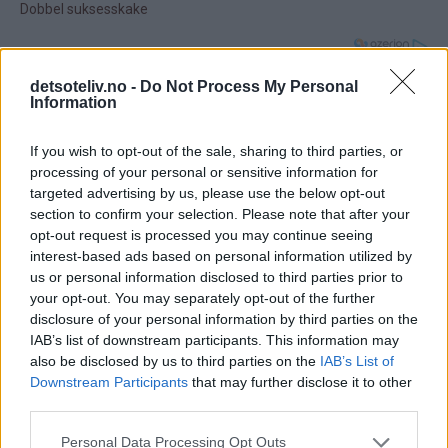
32 kommentarer
detsoteliv.no -
Do Not Process My Personal
Information
Marte - 23.05.2015 - 16:57
If you wish to opt-out of the sale, sharing to third parties, or
Fantastisk gode første gangeb jeg faktisk får til ein gjær
processing of your personal or sensitive information for
bakst:). Elske oppskriftan din! Brukt flere ganger ☺️☺️☺️
targeted advertising by us, please use the below opt-out
Svar
section to confirm your selection. Please note that after your
opt-out request is processed you may continue seeing
interest-based ads based on personal information utilized by
Kristine - Det søte liv - 19.06.2015 - 23:48
us or personal information disclosed to third parties prior to
your opt-out. You may separately opt-out of the further
Som
Så bra, Marte :-) Gjør meg veldig glad å høre det!
disclosure of your personal information by third parties on the
svar
IAB’s list of downstream participants. This information may
Svar
also be disclosed by us to third parties on the
IAB’s List of
på
Downstream Participants
that may further disclose it to other
av
third parties.
Marte
Anonym - 19.06.2015 - 18:52
(ikke
Personal Data Processing Opt Outs