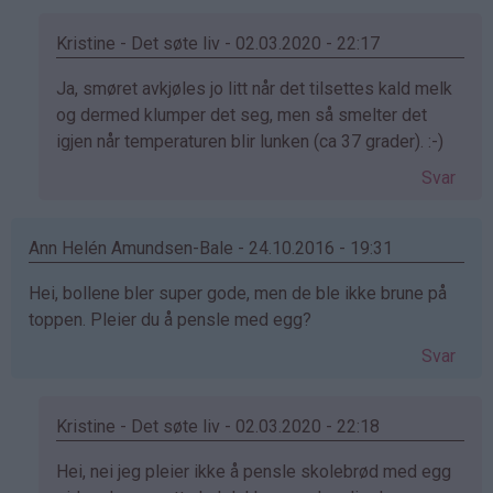
Kristine - Det søte liv - 02.03.2020 - 22:17
Som
Ja, smøret avkjøles jo litt når det tilsettes kald melk
svar
og dermed klumper det seg, men så smelter det
på
igjen når temperaturen blir lunken (ca 37 grader). :-)
av
Svar
Inger-
Elisabeth
Hem
Ann Helén Amundsen-Bale - 24.10.2016 - 19:31
(ikke
Hei, bollene bler super gode, men de ble ikke brune på
bekreftet)
toppen. Pleier du å pensle med egg?
Svar
Kristine - Det søte liv - 02.03.2020 - 22:18
Som
Hei, nei jeg pleier ikke å pensle skolebrød med egg