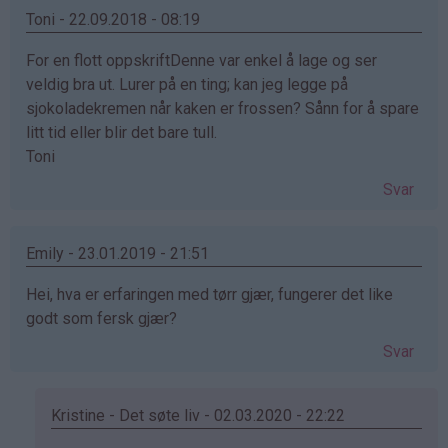
Fru
Toni - 22.09.2018 - 08:19
Walle
For en flott oppskriftDenne var enkel å lage og ser
(ikke
veldig bra ut. Lurer på en ting; kan jeg legge på
bekreftet)
sjokoladekremen når kaken er frossen? Sånn for å spare
litt tid eller blir det bare tull.
Toni
Svar
Emily - 23.01.2019 - 21:51
Hei, hva er erfaringen med tørr gjær, fungerer det like
godt som fersk gjær?
Svar
Kristine - Det søte liv - 02.03.2020 - 22:22