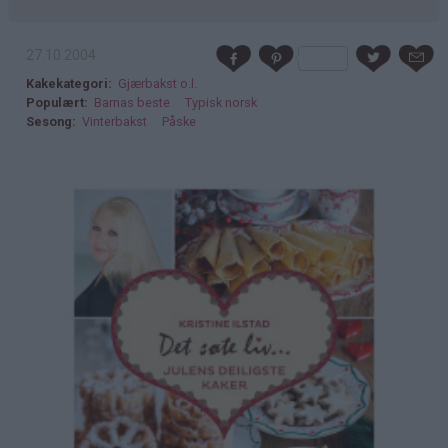
27.10.2004
Kakekategori
Gjærbakst o.l.
Populært
Barnas beste
Typisk norsk
Sesong
Vinterbakst
Påske