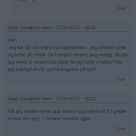
svar
Svar
på
av
Anonym
Inger-Elisabeth Hem - 15.09.2015 - 18:00
(ikke
Hei!
bekreftet)
Jeg har så vidt startet på oppskriften. Jeg smeltet smør
og helte så i melk. Da klumpet smøret seg veldig.. Skulle
jeg vente til smøret ble kaldt før jeg helte i melka? Har
jeg ødelagt alt nå, og må begynne på nytt?
Svar
Inger-Elisabeth Hem - 15.09.2015 - 18:20
Når jeg skulle varme opp smøret og melken til 37 grader
ordnet det seg :-) Smøret smeltet igjen.
Svar