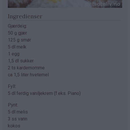
Ingredienser
Gjærdeig:
50 g gjær
125 g smør
5 dl melk
1 egg
1,5 dl sukker
2 ts kardemomme
ca 1,5 liter hvetemel
Fyll:
5 dl ferdig vaniljekrem (f.eks. Piano)
Pynt:
5 dl melis
3 ss vann
kokos