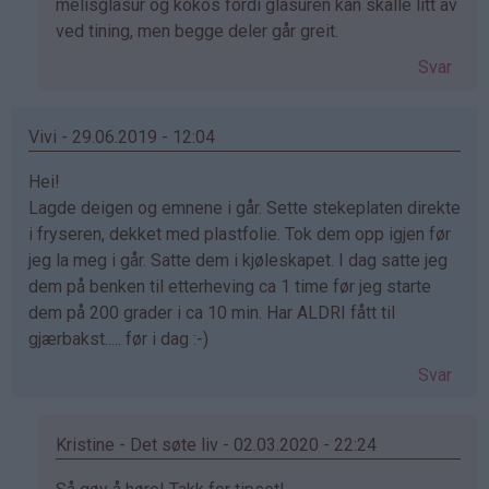
svar
melisglasur og kokos fordi glasuren kan skalle litt av
på
ved tining, men begge deler går greit.
av
Svar
Laila
Kaiser
(ikke
Vivi - 29.06.2019 - 12:04
bekreftet)
Hei!
Lagde deigen og emnene i går. Sette stekeplaten direkte
i fryseren, dekket med plastfolie. Tok dem opp igjen før
jeg la meg i går. Satte dem i kjøleskapet. I dag satte jeg
dem på benken til etterheving ca 1 time før jeg starte
dem på 200 grader i ca 10 min. Har ALDRI fått til
gjærbakst..... før i dag :-)
Svar
Kristine - Det søte liv - 02.03.2020 - 22:24