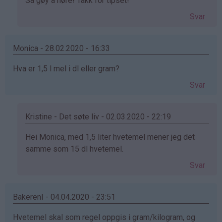
Som
Så gøy å høre! Takk for tipset!
svar
Svar
på
av
Vivi
Monica - 28.02.2020 - 16:33
(ikke
Hva er 1,5 l mel i dl eller gram?
bekreftet)
Svar
Kristine - Det søte liv - 02.03.2020 - 22:19
Som
Hei Monica, med 1,5 liter hvetemel mener jeg det
svar
samme som 15 dl hvetemel.
på
Svar
av
Monica
(ikke
BakerenI - 04.04.2020 - 23:51
bekreftet)
Hvetemel skal som regel oppgis i gram/kilogram, og