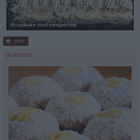
print
Skolebrød