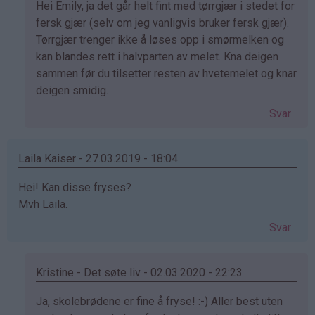
Som
Hei Emily, ja det går helt fint med tørrgjær i stedet for
svar
fersk gjær (selv om jeg vanligvis bruker fersk gjær).
på
Tørrgjær trenger ikke å løses opp i smørmelken og
av
kan blandes rett i halvparten av melet. Kna deigen
Emily
sammen før du tilsetter resten av hvetemelet og knar
(ikke
deigen smidig.
bekreftet)
Svar
Laila Kaiser - 27.03.2019 - 18:04
Hei! Kan disse fryses?
Mvh Laila.
Svar
Kristine - Det søte liv - 02.03.2020 - 22:23
Som
Ja, skolebrødene er fine å fryse! :-) Aller best uten