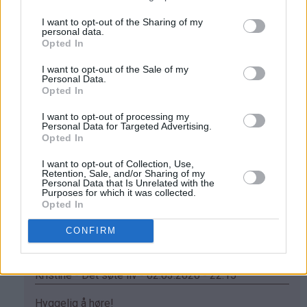
Hei...kor mange får du utav denne oppskrifta?
bekreftet)
I want to opt-out of the Sharing of my
Svar
personal data.
Opted In
Kristine - Det søte liv - 19.06.2015 - 23:49
I want to opt-out of the Sale of my
Personal Data.
Opted In
Som
Det blir 20 skolebrød av denne oppskriften :)
svar
I want to opt-out of processing my
Svar
Personal Data for Targeted Advertising.
på
Opted In
av
Anonym
Anonym - 05.09.2015 - 12:54
I want to opt-out of Collection, Use,
Retention, Sale, and/or Sharing of my
(ikke
Personal Data that Is Unrelated with the
Nydelige skolebrød! Enkle å lage og en utrolig bra
Purposes for which it was collected.
bekreftet)
Opted In
oppskrift! Tusen takk for at du legger ut så mye godt
Svar
CONFIRM
Kristine - Det søte liv - 02.03.2020 - 22:15
Som
Hyggelig å høre!