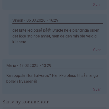
Svar
Simon - 06.03.2026 - 16:29
Som
det lurte jeg også på😅 Brukte hele blandinga siden
svar
det ikke sto noe annet, men deigen min ble veldig
på
klissete
av
Svar
Celina
(ikke
bekreftet)
Marie - 13.03.2025 - 13:29
Kan oppskriften halveres? Har ikke plass til så mange
boller i fryseren😅
Svar
Skriv ny kommentar