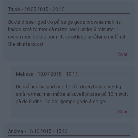
Trude - 28.05.2015 - 20:15
Bakte disse i god tro på seige gode brownie muffins,
hadde små former så måtte ned i under 8 minutter i
ovnen men de ble som litt smakløse småtørre muffins!
Ble skuffa bakst
Svar
Melissa - 10.07.2018 - 19:11
Som
Du må nok ha gjort noe feil fordi jeg brukte veldig
svar
små former, men måtte alikavell plusse på 10 minutt
på
på de 8 dine. De ble kjempe gode å selge!
av
Svar
Trude
(ikke
bekreftet)
Andrea - 16.10.2015 - 15:23