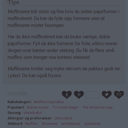
Tips
Muffinsene blir store og fine hvis du setter papirformer i
muffinsbrett. Du kan da fylle opp formene uten at
muffinsene mister fasongen.
Har du ikke muffinsbrett kan du bruke vanlige, doble
papirformer. Fyll da ikke formene for fulle, ellers renner
deigen over kanten under steking. Du får da flere små
muffins som trenger noe kortere steketid.
Muffinsene holder seg myke dersom de pakkes godt inn
i plast. De kan også fryses.
03.03.2006
Kakekategori
Muffins/Cupcakes
Populært
Barnas beste
For travle dager
The American way
Sesong
Vinterbakst
Allergier og preferanser
Uten nøtter
Stikkord
Muffins
Brownies
amerikansk
sjokolade