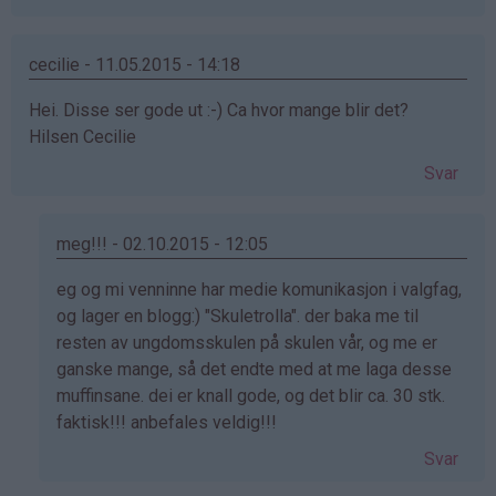
cecilie - 11.05.2015 - 14:18
Hei. Disse ser gode ut :-) Ca hvor mange blir det?
Hilsen Cecilie
Svar
meg!!! - 02.10.2015 - 12:05
Som
eg og mi venninne har medie komunikasjon i valgfag,
svar
og lager en blogg:) "Skuletrolla". der baka me til
på
resten av ungdomsskulen på skulen vår, og me er
av
ganske mange, så det endte med at me laga desse
cecilie
muffinsane. dei er knall gode, og det blir ca. 30 stk.
(ikke
faktisk!!! anbefales veldig!!!
bekreftet)
Svar