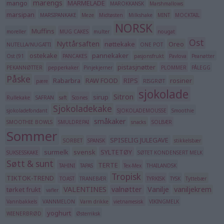
marengs
mango
MARMELADE
MAROKKANSK
Marshmallows
marsipan
MARSIPANKAKE
Meze
Midtøsten
Milkshake
MINT
MOCKTAIL
NORSK
Muffins
moreller
MUG CAKES
multer
nougat
Ost
Nyttårsaften
nøttekake
Oreo
NUTELLA/NUGATTI
ONE POT
ostekake
pannekaker
Ost (91
PANCAKES
pasjonsfrukt
Pavlova
Peanøtter
pistasjnøtter
PEKANNØTTER
pepperkaker
Pinjekjerner
PLOMMER
PÅLEGG
Påske
Rabarbra
RAW FOOD
RIPS
rosiner
pære
RISGRØT
sjokolade
Sitron
sirup
Rullekake
SAFRAN
saft
Scones
Sjokoladekake
sjokoladefondant
SJOKOLADEMOUSSE
Smoothie
småkaker
SMOOTHIE BOWLS
SMULDREPAI
snacks
SOLBÆR
Sommer
SPISELIG JULEGAVE
SORBET
SPANSK
stikkelsbær
surmelk
svensk
SYLTETØY
SUKSESSKAKE
SØTET KONDENSERT MELK
Søtt & sunt
TERTE
TAHINI
TAPAS
Tex-Mex
THAILANDSK
Tropisk
TIKTOK-TREND
TOAST
TRANEBÆR
TYRKISK
TYSK
Tyttebær
VALENTINES
valnøtter
Vanilje
vaniljekrem
tørket frukt
vafler
Vannbakkels
VANNMELON
Varm drikke
vietnamesisk
VIKINGMELK
yoghurt
WIENERBRØD
Østerriksk