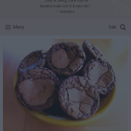
"Livet er deilig, bare man er
karaktersvak nok til å nyte det."
– Sokrates
Meny
Søk