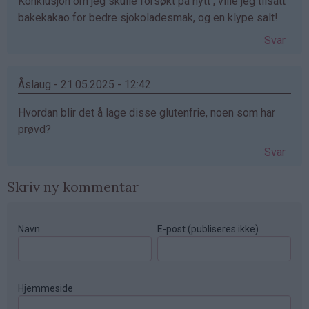
Konklusjon om jeg skulle forsøkt på nytt , ville jeg tilsatt
bakekakao for bedre sjokoladesmak, og en klype salt!
Svar
Åslaug - 21.05.2025 - 12:42
Hvordan blir det å lage disse glutenfrie, noen som har
prøvd?
Svar
Skriv ny kommentar
Navn
E-post (publiseres ikke)
Hjemmeside