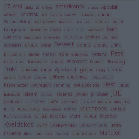
17. mai
amerikansk
Appelsin
afrikansk
Airfryer
ananas
banan
ASIATISK
APRIKOS
açai
BAGELS
Baklava
BALKANSK
Barneselskap
blåbær
boller
Belgiske vafler
BISCOTTI
BLØTKAKE
bær
bringebær
Brownies
BRØD
Brødpudding
butterdeig
cookies
CAKE POPS
cappuccino
Cheesecake
COCA-COLA
cornflakes
Dessert
cupcakes
DRIKKE
Drink
DADLER
DANSK
DONUTS
Fest
eple
Eplekake
Dulce de leche
eltefritt
ENGELSK
FASTELAVN
formkake
fransk
FROKOST
Frosting
Fromasj
FIKEN
FINSK
Frukt
Gjærbakst
glasur
FRUKTKAKE
FUDGE
Gløgg
GODTERI
GRESK
Grillmat
HALLOWEEN
granola
gresskar
GULROTKAKE
Høst
hasselnøtter
Havregryn
Honning
hvit sjokolade
INDISK
JUL
Iskrem
italiensk
jordbær
Indonesisk
Islandsk
JAPANSK
Julekaker
JULETAPAS
kaffe
karamell
KIKERTER
KINESISK
KIRSEBÆR
KOLDTBORD
KJEKS
KLADDKAKE
Kokos
konfekt
knekkebrød
krem
Krydder
KONFEKTKAKE
Konjakk
KOREANSK
KRINGLE
Kveldskos
LANGPANNE
LAKRIS
LATINAMERIKANSK
LEFSER
Mandler
likør
mandelbunn
LIBANESISK
lime
Lucia
Macarons