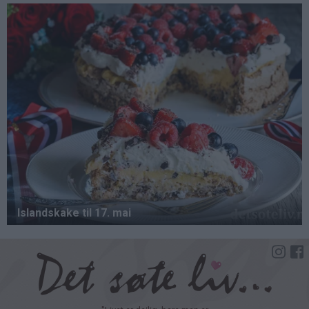
Hopp
til
hovedinnhold