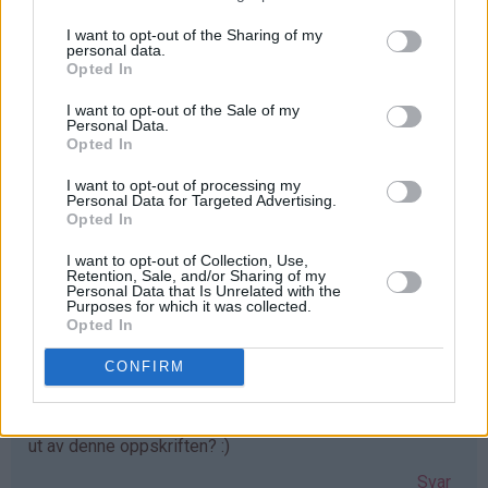
Fantastisk gode muffins, anbefales virkelig videre. Både
I want to opt-out of the Sharing of my
store og små var super førnøyde. Denne oppskriften
personal data.
lagres i kokeboka.
Opted In
Svar
I want to opt-out of the Sale of my
Personal Data.
Opted In
Camilla Nikolaisen - 11.02.2015 - 13:41
I want to opt-out of processing my
Personal Data for Targeted Advertising.
Mine ble tørre!:(, men smaken ble veldig god..tok opp i
Opted In
litt appelsin saft fra en appelsin også jeg da.. tror 20 min
I want to opt-out of Collection, Use,
var litt lenge her... får prøve 15 min neste gang.
Retention, Sale, and/or Sharing of my
Personal Data that Is Unrelated with the
Svar
Purposes for which it was collected.
Opted In
CONFIRM
Trine - 25.03.2015 - 22:38
Disse skal jeg lage! Men hvor mange muffins blir det ca
ut av denne oppskriften? :)
Svar