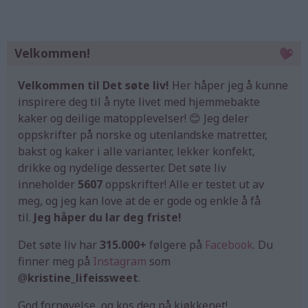
Velkommen!
Velkommen til Det søte liv!
Her håper jeg å kunne
inspirere deg til å nyte livet med hjemmebakte
kaker og deilige matopplevelser! 😊 Jeg deler
oppskrifter på norske og utenlandske matretter,
bakst og kaker i alle varianter, lekker konfekt,
drikke og nydelige desserter. Det søte liv
inneholder
5607
oppskrifter! Alle er testet ut av
meg, og jeg kan love at de er gode og enkle å få
til.
Jeg håper du lar deg friste!
Det søte liv har
315.000+
følgere på
Facebook
. Du
finner meg på
Instagram
som
@
kristine_lifeissweet
.
God fornøyelse, og kos deg på kjøkkenet!