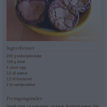
Ingredienser
200 g kokesjokolade
100 g smør
3 store egg
3,5 dl sukker
2,5 dl hvetemel
2 ts vaniljesukker
Fremgangsmåte
Smelt smør og sjokolade i en kjele. Avkjøl til lunken. Rør