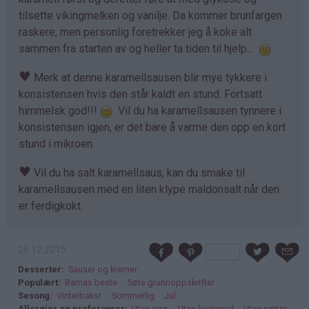
tilsette vikingmelken og vanilje. Da kommer brunfargen
raskere, men personlig foretrekker jeg å koke alt
sammen fra starten av og heller ta tiden til hjelp...
♥
Merk at denne karamellsausen blir mye tykkere i
konsistensen hvis den står kaldt en stund. Fortsatt
himmelsk god!!!
Vil du ha karamellsausen tynnere i
konsistensen igjen, er det bare å varme den opp en kort
stund i mikroen.
♥
Vil du ha salt karamellsaus, kan du smake til
karamellsausen med en liten klype maldonsalt når den
er ferdigkokt.
26.12.2015
Desserter
Sauser og kremer
Populært
Barnas beste
Søte grunnoppskrifter
Sesong
Vinterbakst
Sommerlig
Jul
Allergier og preferanser
Uten egg
Uten hvetemel
Uten nøtter