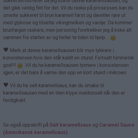
sukkertermometer da jeg kokte denne karamellsausen, og
det gikk veldig fint for det. Vil du raske på prosessen, kan du
smelte sukkeret til brun karamell først og deretter røre ut
med glykose og tilsette vikingmelken og vanilje. Da kommer
brunfargen raskere, men personlig foretrekker jeg å koke alt
sammen fra starten av og heller ta tiden til hjelp...
♥
Merk at denne karamellsausen blir mye tykkere i
konsistensen hvis den står kaldt en stund. Fortsatt himmelsk
god!!!
Vil du ha karamellsausen tynnere i konsistensen
igjen, er det bare å varme den opp en kort stund i mikroen.
♥
Vil du ha salt karamellsaus, kan du smake til
karamellsausen med en liten klype maldonsalt når den er
ferdigkokt.
Se også oppskrift på
Salt karamellsaus
og
Caramel Sauce
(Amerikansk karamellsaus)
.