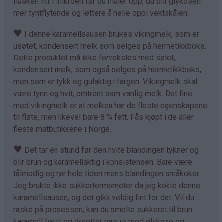
flasken litt i mikroen før du måler opp, da blir glykosen
mer tyntflytende og lettere å helle oppi vektskålen.
♥
I denne karamellsausen brukes vikingmelk, som er
usøtet, kondensert melk som selges på hermetikkboks.
Dette produktet må ikke forveksles med søtet,
kondensert melk, som også selges på hermetikkboks,
men som er tykk og gulaktig i fargen. Vikingmelk skal
være tynn og hvit, omtrent som vanlig melk. Det fine
med vikingmelk er at melken har de fleste egenskapene
til fløte, men likevel bare 8 % fett. Fås kjøpt i de aller
fleste matbutikkene i Norge.
♥
Det tar en stund før den hvite blandingen tykner og
blir brun og karamellaktig i konsistensen. Bare være
tålmodig og rør hele tiden mens blandingen småkoker.
Jeg brukte ikke sukkertermometer da jeg kokte denne
karamellsausen, og det gikk veldig fint for det. Vil du
raske på prosessen, kan du smelte sukkeret til brun
karamell først og deretter røre ut med glykose og