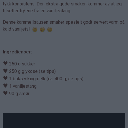
tykk konsistens. Den ekstra gode smaken kommer av at jeg
tilsetter frøene fra en vaniljestang.
Denne karamellsausen smaker spesielt godt servert varm på
kald vaniljeis!
Ingredienser:
♥
250 g sukker
♥
250 g glykose (se tips)
♥
1 boks vikingmelk (ca. 400 g, se tips)
♥
1 vaniljestang
♥
90 g smør