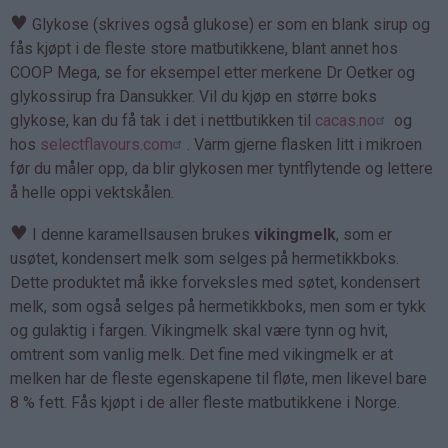
♥
Glykose (skrives også glukose) er som en blank sirup og
fås kjøpt i de fleste store matbutikkene, blant annet hos
COOP Mega, se for eksempel etter merkene Dr Oetker og
glykossirup fra Dansukker. Vil du kjøp en større boks
glykose, kan du få tak i det i nettbutikken til
cacas.no
og
hos
selectflavours.com
. Varm gjerne flasken litt i mikroen
før du måler opp, da blir glykosen mer tyntflytende og lettere
å helle oppi vektskålen.
♥
I denne karamellsausen brukes
vikingmelk
, som er
usøtet, kondensert melk som selges på hermetikkboks.
Dette produktet må ikke forveksles med søtet, kondensert
melk, som også selges på hermetikkboks, men som er tykk
og gulaktig i fargen. Vikingmelk skal være tynn og hvit,
omtrent som vanlig melk. Det fine med vikingmelk er at
melken har de fleste egenskapene til fløte, men likevel bare
8 % fett. Fås kjøpt i de aller fleste matbutikkene i Norge.