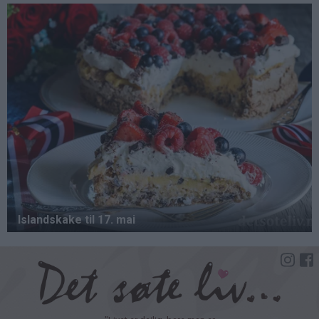
Hopp
til
hovedinnhold