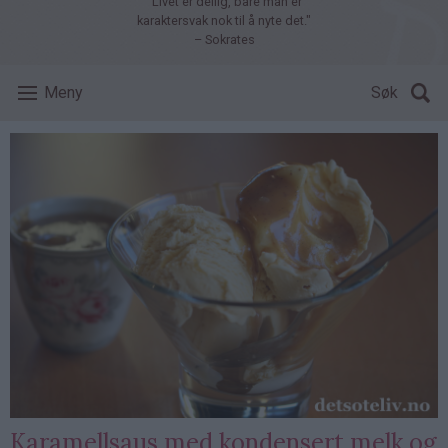
"Livet er deilig, bare man er
karaktersvak nok til å nyte det."
– Sokrates
Meny
Søk
Karamellsaus med kondensert melk og