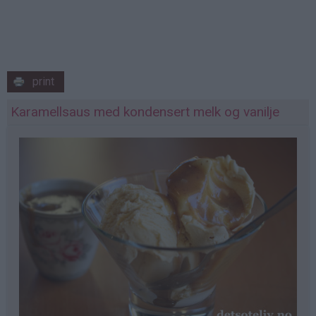
print
Karamellsaus med kondensert melk og vanilje