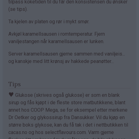
tilpass koketiden til du får den konsistensen du ønsker
(se tips).
Ta kjelen av platen og rør i mykt smør.
Avkjøl karamellsausen i romtemperatur. Fjern
vaniljestangen når karamellsausen er lunken.
Server karamellsausen gjerne sammen med vaniljeis...
og kanskje med litt krønsj av hakkede peanøtter...
Tips
♥
Glukose (skrives også glukose) er som en blank
sirup og fås kjøpt i de fleste store matbutikkene, blant
annet hos COOP Mega, se for eksempel etter merkene
Dr Oetker og glykossirup fra Dansukker. Vil du kjøp en
større boks glykose, kan du få tak i det i nettbutikken til
cacas.no og hos selectflavours.com. Varm gjerne