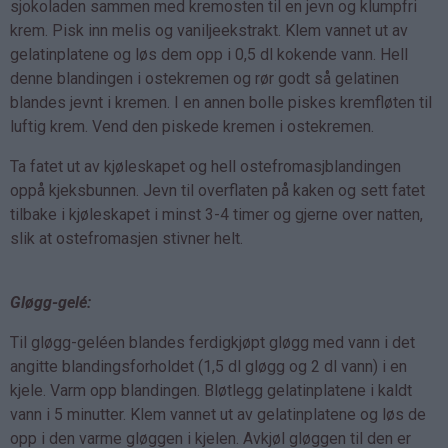
sjokoladen sammen med kremosten til en jevn og klumpfri
krem. Pisk inn melis og vaniljeekstrakt. Klem vannet ut av
gelatinplatene og løs dem opp i 0,5 dl kokende vann. Hell
denne blandingen i ostekremen og rør godt så gelatinen
blandes jevnt i kremen. I en annen bolle piskes kremfløten til
luftig krem. Vend den piskede kremen i ostekremen.
Ta fatet ut av kjøleskapet og hell ostefromasjblandingen
oppå kjeksbunnen. Jevn til overflaten på kaken og sett fatet
tilbake i kjøleskapet i minst 3-4 timer og gjerne over natten,
slik at ostefromasjen stivner helt.
Gløgg-gelé:
Til gløgg-geléen blandes ferdigkjøpt gløgg med vann i det
angitte blandingsforholdet (1,5 dl gløgg og 2 dl vann) i en
kjele. Varm opp blandingen. Bløtlegg gelatinplatene i kaldt
vann i 5 minutter. Klem vannet ut av gelatinplatene og løs de
opp i den varme gløggen i kjelen. Avkjøl gløggen til den er