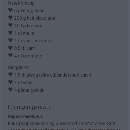
Ostefromasj:
♥
6 plater gelatin
♥
200 g hvit sjokolade
♥
400 g kremost
♥
1 dl melis
♥
1 ts vaniljeekstrakt
♥
0,5 dl vann
♥
4 dl kremfløte
Gløgglokk:
♥
1,5 dl gløgg (ikke utblandet med vann)
♥
2 dl vann
♥
4 plater gelatin
Fremgangsmåte
Pepperkakebunn:
Knus pepperkakene og bland med smeltet smør. Sett