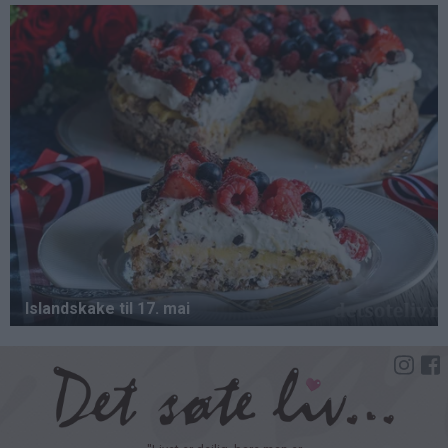
Hopp
til
hovedinnhold