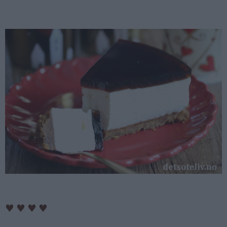
♥
♥
♥
♥