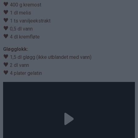
♥
400 g kremost
♥
1 dl melis
♥
1 ts vaniljeekstrakt
♥
0,5 dl vann
♥
4 dl kremfløte
Gløgglokk:
♥
1,5 dl gløgg (ikke utblandet med vann)
♥
2 dl vann
♥
4 plater gelatin