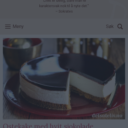
"Livet er deilig, bare man er
karaktersvak nok til å nyte det."
– Sokrates
Meny
Søk
Ostekake med hvit sjokolade,