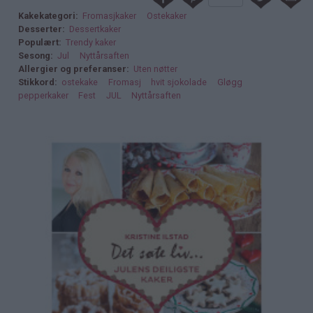
Kakekategori
Fromasjkaker
Ostekaker
Desserter
Dessertkaker
Populært
Trendy kaker
Sesong
Jul
Nyttårsaften
Allergier og preferanser
Uten nøtter
Stikkord
ostekake
Fromasj
hvit sjokolade
Gløgg
pepperkaker
Fest
JUL
Nyttårsaften