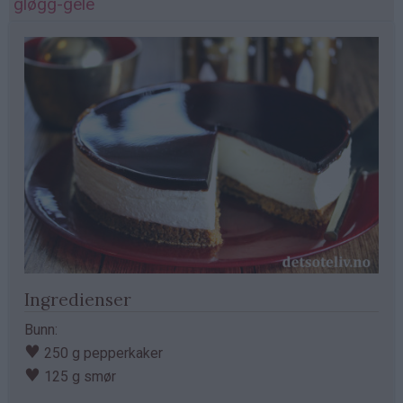
gløgg-gelé
Ingredienser
Bunn:
♥
250 g pepperkaker
♥
125 g smør