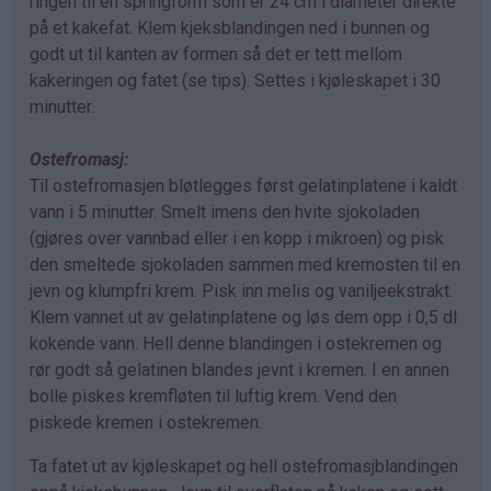
ringen til en springform som er 24 cm i diameter direkte
på et kakefat. Klem kjeksblandingen ned i bunnen og
godt ut til kanten av formen så det er tett mellom
kakeringen og fatet (se tips). Settes i kjøleskapet i 30
minutter.
Ostefromasj:
Til ostefromasjen bløtlegges først gelatinplatene i kaldt
vann i 5 minutter. Smelt imens den hvite sjokoladen
(gjøres over vannbad eller i en kopp i mikroen) og pisk
den smeltede sjokoladen sammen med kremosten til en
jevn og klumpfri krem. Pisk inn melis og vaniljeekstrakt.
Klem vannet ut av gelatinplatene og løs dem opp i 0,5 dl
kokende vann. Hell denne blandingen i ostekremen og
rør godt så gelatinen blandes jevnt i kremen. I en annen
bolle piskes kremfløten til luftig krem. Vend den
piskede kremen i ostekremen.
Ta fatet ut av kjøleskapet og hell ostefromasjblandingen