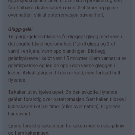
oppå kjeksbunnen. Jevn til overflaten på kaken og sett
fatet tilbake i kjøleskapet i minst 3-4 timer og gjerne
over natten, slik at ostefromasjen stivner helt.
Gløgg-gelé:
Til gløgg-geléen blandes ferdigkjøpt gløgg med vann i
det angitte blandingsforholdet (1,5 dl gløgg og 2 dl
vann) i en kjele. Varm opp blandingen. Bløtlegg
gelatinplatene i kaldt vann i 5 minutter. Klem vannet ut av
gelatinplatene og løs de opp i den varme gløggen i
kjelen. Avkjøl gløggen til den er kald, men fortsatt helt
flytende.
Ta kaken ut av kjøleskapet. Øs den avkjølte, flytende
geléen forsiktig over ostefromasjen. Sett kaken tilbake i
kjøleskapet i et par timer (eller over natten), til geléen
har stivnet.
Løsne forsiktig kakeringen fra kaken med en skarp kniv
og fjern kakeringen.