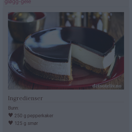
gløgg-gelé
Ingredienser
Bunn:
♥
250 g pepperkaker
♥
125 g smør