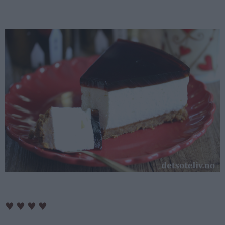
♥
♥
♥
♥