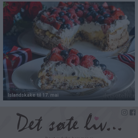
Hopp
til
hovedinnhold