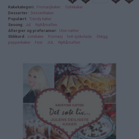
Kakekategori
Fromasjkaker
Ostekaker
Desserter
Dessertkaker
Populært
Trendy kaker
Sesong
Jul
Nyttårsaften
Allergier og preferanser
Uten nøtter
Stikkord
ostekake
Fromasj
hvit sjokolade
Gløgg
pepperkaker
Fest
JUL
Nyttårsaften