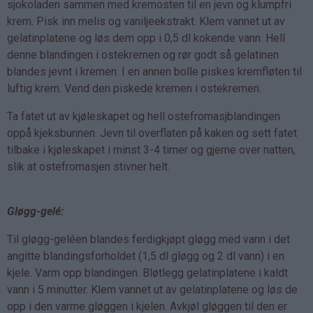
sjokoladen sammen med kremosten til en jevn og klumpfri
krem. Pisk inn melis og vaniljeekstrakt. Klem vannet ut av
gelatinplatene og løs dem opp i 0,5 dl kokende vann. Hell
denne blandingen i ostekremen og rør godt så gelatinen
blandes jevnt i kremen. I en annen bolle piskes kremfløten til
luftig krem. Vend den piskede kremen i ostekremen.
Ta fatet ut av kjøleskapet og hell ostefromasjblandingen
oppå kjeksbunnen. Jevn til overflaten på kaken og sett fatet
tilbake i kjøleskapet i minst 3-4 timer og gjerne over natten,
slik at ostefromasjen stivner helt.
Gløgg-gelé:
Til gløgg-geléen blandes ferdigkjøpt gløgg med vann i det
angitte blandingsforholdet (1,5 dl gløgg og 2 dl vann) i en
kjele. Varm opp blandingen. Bløtlegg gelatinplatene i kaldt
vann i 5 minutter. Klem vannet ut av gelatinplatene og løs de
opp i den varme gløggen i kjelen. Avkjøl gløggen til den er