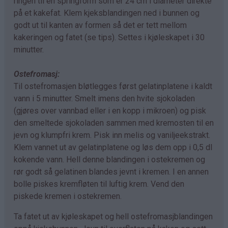
ringen til en springform som er 24 cm i diameter direkte
på et kakefat. Klem kjeksblandingen ned i bunnen og
godt ut til kanten av formen så det er tett mellom
kakeringen og fatet (se tips). Settes i kjøleskapet i 30
minutter.
Ostefromasj:
Til ostefromasjen bløtlegges først gelatinplatene i kaldt
vann i 5 minutter. Smelt imens den hvite sjokoladen
(gjøres over vannbad eller i en kopp i mikroen) og pisk
den smeltede sjokoladen sammen med kremosten til en
jevn og klumpfri krem. Pisk inn melis og vaniljeekstrakt.
Klem vannet ut av gelatinplatene og løs dem opp i 0,5 dl
kokende vann. Hell denne blandingen i ostekremen og
rør godt så gelatinen blandes jevnt i kremen. I en annen
bolle piskes kremfløten til luftig krem. Vend den
piskede kremen i ostekremen.
Ta fatet ut av kjøleskapet og hell ostefromasjblandingen