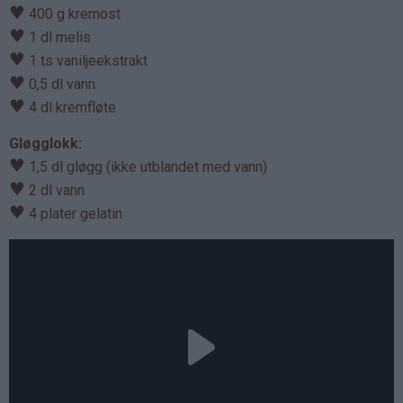
♥
400 g kremost
♥
1 dl melis
♥
1 ts vaniljeekstrakt
♥
0,5 dl vann
♥
4 dl kremfløte
Gløgglokk:
♥
1,5 dl gløgg (ikke utblandet med vann)
♥
2 dl vann
♥
4 plater gelatin