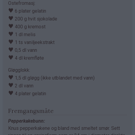
Ostefromasj:
♥
6 plater gelatin
♥
200 g hvit sjokolade
♥
400 g kremost
♥
1 dl melis
♥
1 ts vaniljeekstrakt
♥
0,5 dl vann
♥
4 dl kremfløte
Gløgglokk:
♥
1,5 dl gløgg (ikke utblandet med vann)
♥
2 dl vann
♥
4 plater gelatin
Fremgangsmåte
Pepperkakebunn:
Knus pepperkakene og bland med smeltet smør. Sett