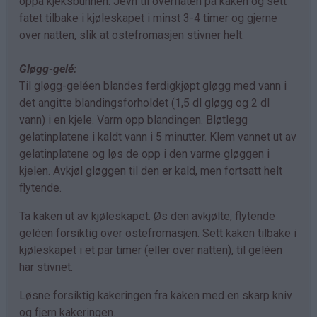
oppå kjeksbunnen. Jevn til overflaten på kaken og sett
fatet tilbake i kjøleskapet i minst 3-4 timer og gjerne
over natten, slik at ostefromasjen stivner helt.
Gløgg-gelé:
Til gløgg-geléen blandes ferdigkjøpt gløgg med vann i
det angitte blandingsforholdet (1,5 dl gløgg og 2 dl
vann) i en kjele. Varm opp blandingen. Bløtlegg
gelatinplatene i kaldt vann i 5 minutter. Klem vannet ut av
gelatinplatene og løs de opp i den varme gløggen i
kjelen. Avkjøl gløggen til den er kald, men fortsatt helt
flytende.
Ta kaken ut av kjøleskapet. Øs den avkjølte, flytende
geléen forsiktig over ostefromasjen. Sett kaken tilbake i
kjøleskapet i et par timer (eller over natten), til geléen
har stivnet.
Løsne forsiktig kakeringen fra kaken med en skarp kniv
og fjern kakeringen.