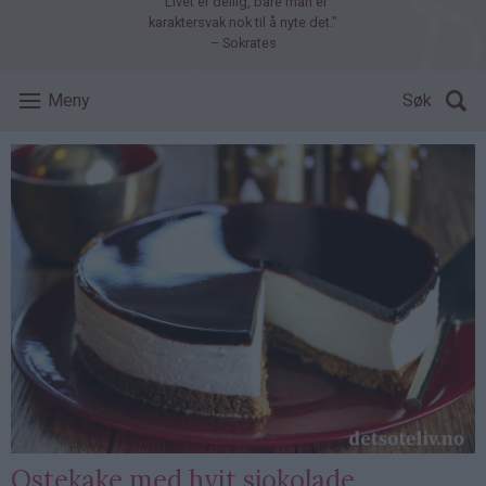
"Livet er deilig, bare man er
karaktersvak nok til å nyte det."
– Sokrates
Meny
Søk
Ostekake med hvit sjokolade,