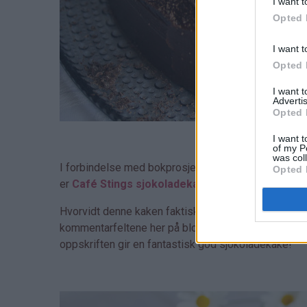
I want t
Opted 
I want t
Opted 
I want 
Advertis
Opted 
I want t
of my P
was col
I forbindelse med bokprosjektet har jeg bakt noen av
Opted 
er
Café Stings sjokoladekake
, som er en av de m
Hvorvidt denne kaken faktisk stammer fra Café Sting 
kommentarfeltene her på bloggen, og jeg må skynde m
oppskriften gir en fantastisk god sjokoladekake!