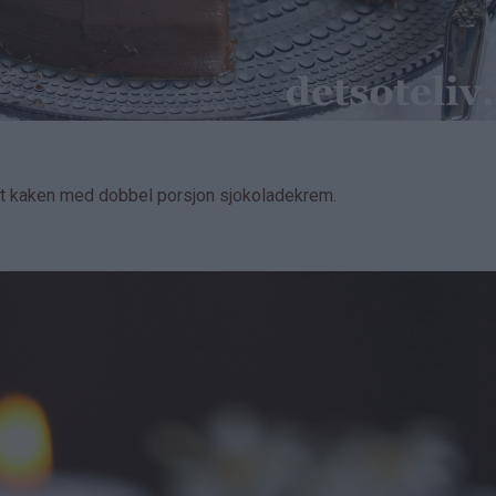
get kaken med dobbel porsjon sjokoladekrem.