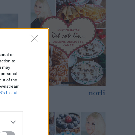
sonal or
ection to
ou may
 personal
out of the
 downstream
B’s List of