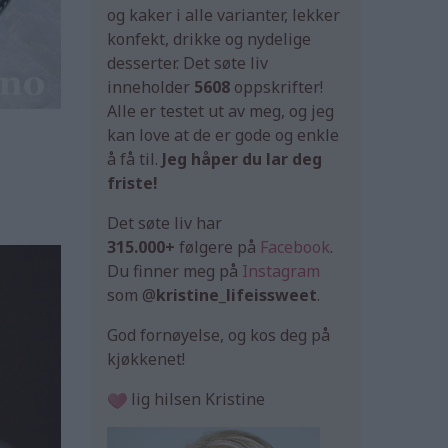
og kaker i alle varianter, lekker
konfekt, drikke og nydelige
desserter. Det søte liv
inneholder
5608
oppskrifter!
Alle er testet ut av meg, og jeg
kan love at de er gode og enkle
å få til.
Jeg håper du lar deg
friste!
Det søte liv har
315.000+
følgere på
Facebook
.
Du finner meg på
Instagram
som @
kristine_lifeissweet
.
God fornøyelse, og kos deg på
kjøkkenet!
lig hilsen Kristine