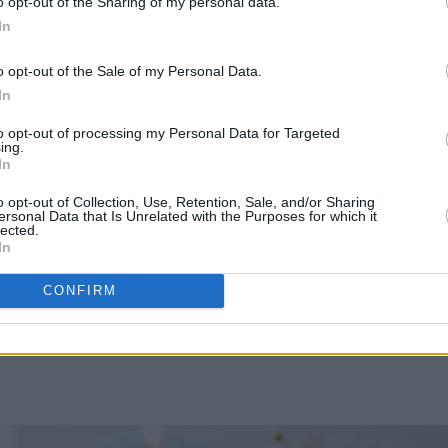
o opt-out of the Sharing of my personal data.
In
o opt-out of the Sale of my Personal Data.
In
to opt-out of processing my Personal Data for Targeted
ing.
In
o opt-out of Collection, Use, Retention, Sale, and/or Sharing
ersonal Data that Is Unrelated with the Purposes for which it
lected.
 klassikerne her fra Det søte liv om igjen, og blant de jeg valgt
In
est besøkte kakeoppskriftene her på Det søte liv.
CONFIRM
i Stavanger eller ikke, er vel det mest debatterte temaet i
eg å si at jeg ikke vet svaret, men det som uansett er klart er