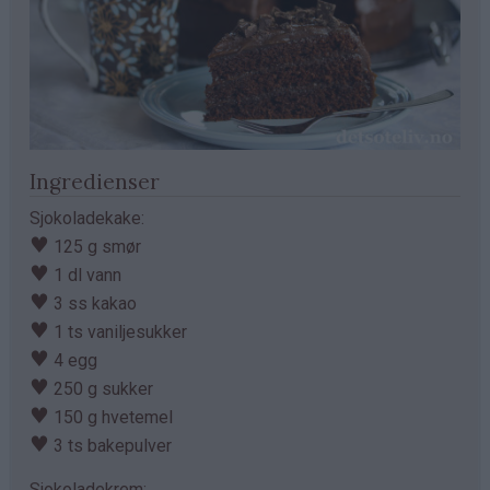
Ingredienser
Sjokoladekake:
♥
125 g smør
♥
1 dl vann
♥
3 ss kakao
♥
1 ts vaniljesukker
♥
4 egg
♥
250 g sukker
♥
150 g hvetemel
♥
3 ts bakepulver
Sjokoladekrem: