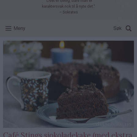
"Livet er deilig, bare man er
karaktersvak nok til å nyte det."
– Sokrates
Meny
Søk
Café Stings sjokoladekake (med ekstra