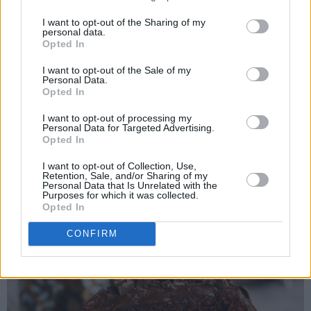
I want to opt-out of the Sharing of my
personal data.
Opted In
I want to opt-out of the Sale of my
Personal Data.
Opted In
I want to opt-out of processing my
Denne sjokoladekaken anbefaler jeg deg virkelig å teste ut
Personal Data for Targeted Advertising.
om du ikke allerede er blant de mange som har gjort det.
Opted In
I want to opt-out of Collection, Use,
Retention, Sale, and/or Sharing of my
Kjempegod sjokoladekake!
Personal Data that Is Unrelated with the
Purposes for which it was collected.
Opted In
CONFIRM