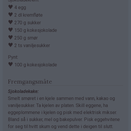
♥
4 egg
♥
2 dl kremfløte
♥
270 g sukker
♥
150 g kokesjokolade
♥
250 g smør
♥
2 ts vaniljesukker
Pynt:
♥
100 g kokesjokolade
Fremgangsmåte
Sjokoladekake:
Smelt smøret i en kjele sammen med vann, kakao og
vaniljesukker. Ta kjelen av platen. Skill eggene, ha
eggeplommene i kjelen og pisk med elektrisk mikser.
Bland så i sukker, mel og bakepulver. Pisk eggehvitene
for seg til hvitt skum og vend dette i deigen til slutt.