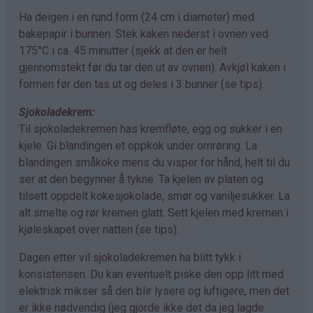
Ha deigen i en rund form (24 cm i diameter) med
bakepapir i bunnen. Stek kaken nederst i ovnen ved
175°C i ca. 45 minutter (sjekk at den er helt
gjennomstekt før du tar den ut av ovnen). Avkjøl kaken i
formen før den tas ut og deles i 3 bunner (se tips).
Sjokoladekrem:
Til sjokoladekremen has kremfløte, egg og sukker i en
kjele. Gi blandingen et oppkok under omrøring. La
blandingen småkoke mens du visper for hånd, helt til du
ser at den begynner å tykne. Ta kjelen av platen og
tilsett oppdelt kokesjokolade, smør og vaniljesukker. La
alt smelte og rør kremen glatt. Sett kjelen med kremen i
kjøleskapet over natten (se tips).
Dagen etter vil sjokoladekremen ha blitt tykk i
konsistensen. Du kan eventuelt piske den opp litt med
elektrisk mikser så den blir lysere og luftigere, men det
er ikke nødvendig (jeg gjorde ikke det da jeg lagde