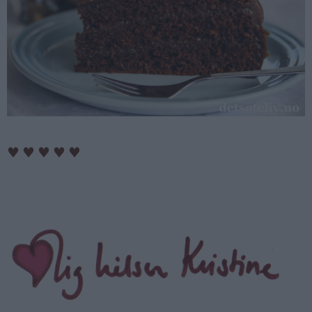
♥
♥
♥
♥
♥