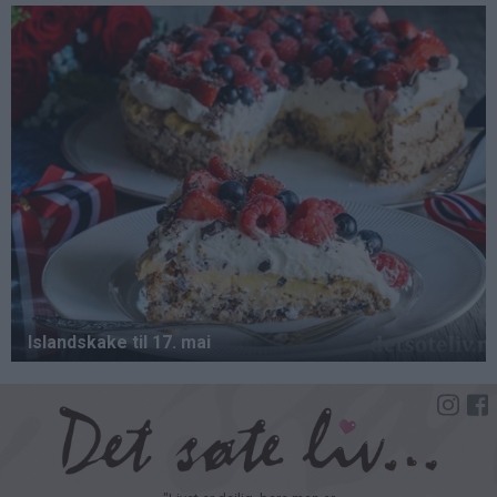
Hopp
til
hovedinnhold