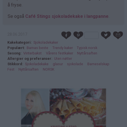
å fryse.
Se også
Café Stings sjokoladekake i langpanne
.
28.06.2017
Kakekategori
Sjokoladekaker
Populært
Barnas beste
Trendy kaker
Typisk norsk
Sesong
Vinterbakst
Vårens festkaker
Nyttårsaften
Allergier og preferanser
Uten nøtter
Stikkord
Sjokoladekake
glasur
sjokolade
Barneselskap
Fest
Nyttårsaften
NORSK