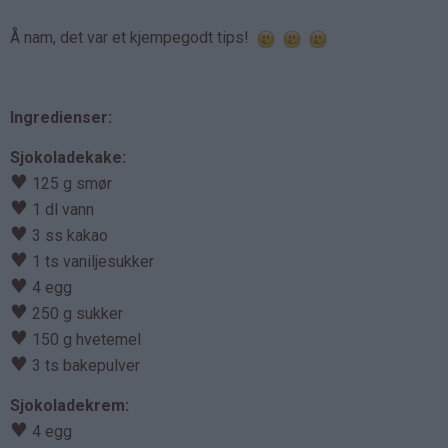
Å nam, det var et kjempegodt tips!
Ingredienser:
Sjokoladekake:
♥
125 g smør
♥
1 dl vann
♥
3 ss kakao
♥
1 ts vaniljesukker
♥
4 egg
♥
250 g sukker
♥
150 g hvetemel
♥
3 ts bakepulver
Sjokoladekrem:
♥
4 egg