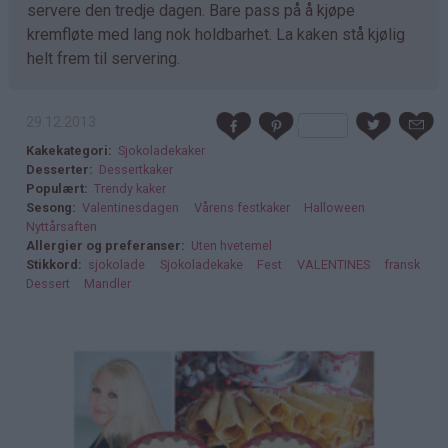
servere den tredje dagen. Bare pass på å kjøpe
kremfløte med lang nok holdbarhet. La kaken stå kjølig
helt frem til servering.
29.12.2013
Kakekategori
Sjokoladekaker
Desserter
Dessertkaker
Populært
Trendy kaker
Sesong
Valentinesdagen
Vårens festkaker
Halloween
Nyttårsaften
Allergier og preferanser
Uten hvetemel
Stikkord
sjokolade
Sjokoladekake
Fest
VALENTINES
fransk
Dessert
Mandler