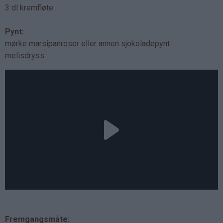
3 dl kremfløte
Pynt:
mørke marsipanroser eller annen sjokoladepynt
melisdryss
Fremgangsmåte: