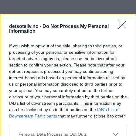
Selv reiser jeg til Paris i kveld og skal feire nyttårsaften der
detsoteliv.no -
Do Not Process My Personal
Information
Håper du også får en fin kveld uansett hvordan du måtte
If you wish to opt-out of the sale, sharing to third parties, or
velge å markere den, og at det kommende året blir et flott og
processing of your personal or sensitive information for
opplevelsesrikt år for deg!
targeted advertising by us, please use the below opt-out
section to confirm your selection. Please note that after your
opt-out request is processed you may continue seeing
interest-based ads based on personal information utilized by
FØLG MED PÅ DET SØTE LIV I 2014 - Jeg har mange planer
us or personal information disclosed to third parties prior to
for det kommende året!
your opt-out. You may separately opt-out of the further
disclosure of your personal information by third parties on the
IAB’s list of downstream participants. This information may
also be disclosed by us to third parties on the
IAB’s List of
Downstream Participants
that may further disclose it to other
third parties.
Personal Data Processing Opt Outs