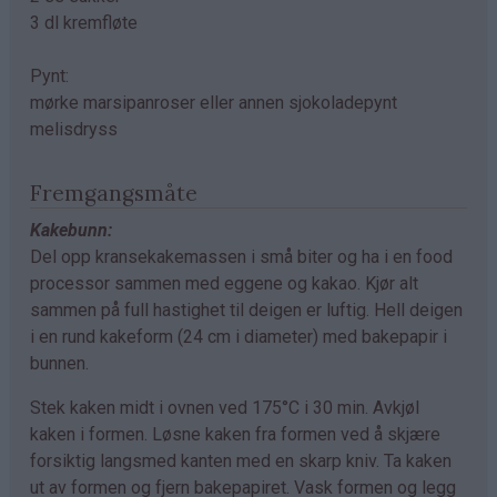
3 dl kremfløte
Pynt:
mørke marsipanroser eller annen sjokoladepynt
melisdryss
Fremgangsmåte
Kakebunn:
Del opp kransekakemassen i små biter og ha i en food
processor sammen med eggene og kakao. Kjør alt
sammen på full hastighet til deigen er luftig. Hell deigen
i en rund kakeform (24 cm i diameter) med bakepapir i
bunnen.
Stek kaken midt i ovnen ved 175°C i 30 min. Avkjøl
kaken i formen. Løsne kaken fra formen ved å skjære
forsiktig langsmed kanten med en skarp kniv. Ta kaken
ut av formen og fjern bakepapiret. Vask formen og legg