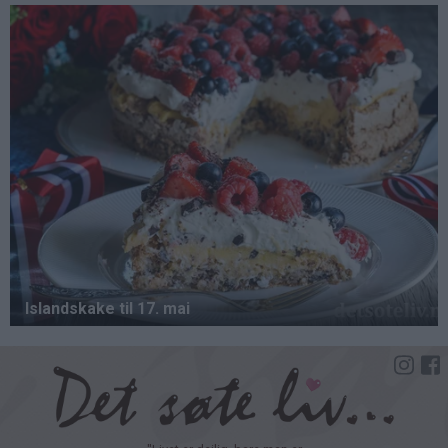
Hopp
til
hovedinnhold