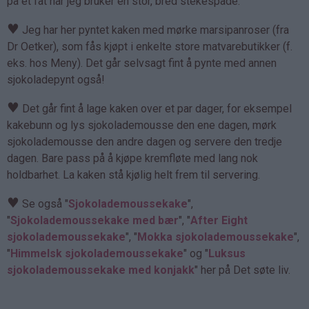
på et fat når jeg bruker en stor, bred stekespade.
♥
Jeg har her pyntet kaken med mørke marsipanroser (fra
Dr Oetker), som fås kjøpt i enkelte store matvarebutikker (f.
eks. hos Meny). Det går selvsagt fint å pynte med annen
sjokoladepynt også!
♥
Det går fint å lage kaken over et par dager, for eksempel
kakebunn og lys sjokolademousse den ene dagen, mørk
sjokolademousse den andre dagen og servere den tredje
dagen. Bare pass på å kjøpe kremfløte med lang nok
holdbarhet. La kaken stå kjølig helt frem til servering.
♥
Se også "
Sjokolademoussekake
",
"
Sjokolademoussekake med bær
", "
After Eight
sjokolademoussekake
", "
Mokka sjokolademoussekake
",
"
Himmelsk sjokolademoussekake
" og "
Luksus
sjokolademoussekake med konjakk
" her på Det søte liv.