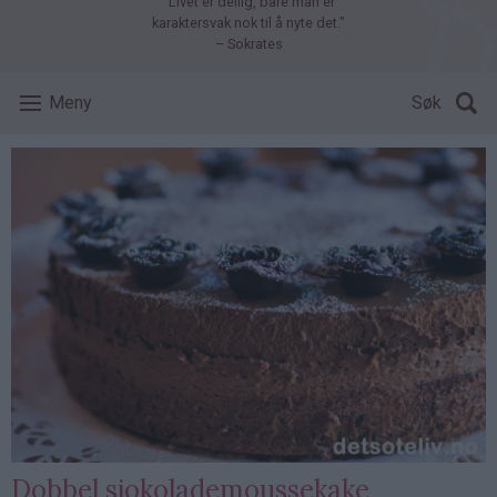
"Livet er deilig, bare man er
karaktersvak nok til å nyte det."
– Sokrates
Meny
Søk
Dobbel sjokolademoussekake