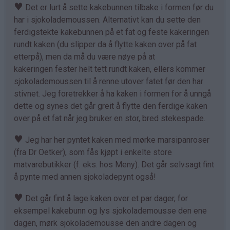
♥
Det er lurt å sette kakebunnen tilbake i formen før du
har i sjokolademoussen. Alternativt kan du sette den
ferdigstekte kakebunnen på et fat og feste kakeringen
rundt kaken (du slipper da å flytte kaken over på fat
etterpå), men da må du være nøye på at
kakeringen fester helt tett rundt kaken, ellers kommer
sjokolademoussen til å renne utover fatet før den har
stivnet. Jeg foretrekker å ha kaken i formen for å unngå
dette og synes det går greit å flytte den ferdige kaken
over på et fat når jeg bruker en stor, bred stekespade.
♥
Jeg har her pyntet kaken med mørke marsipanroser
(fra Dr Oetker), som fås kjøpt i enkelte store
matvarebutikker (f. eks. hos Meny). Det går selvsagt fint
å pynte med annen sjokoladepynt også!
♥
Det går fint å lage kaken over et par dager, for
eksempel kakebunn og lys sjokolademousse den ene
dagen, mørk sjokolademousse den andre dagen og