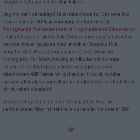
slipper å flytte på den ferdige kaken.
Jeg har vært så heldig å få en rabattkode for Det søte livs
lesere som gir
40 % prisavslag
i nettbutikken til
Porsgrunds Porselænsfabrik
og
Hadeland Glassverk
. Rabatten gjelder denne kakeformen, men også alt annet av
servise, kniver og glass med unntak av Bogstad Hvit,
Bogstad Strå, Papir, Norgesglasset, Finn, Marie og
Kunstglass. For å benytte deg av tilbudet må du følge
lenkene til nettbutikkene i dette innlegget og bruke
rabattkoden
40P16mai
når du handler. Hvis du handler
servise eller glass som allerede er rabatterte i nettbutikkene,
får du rabatt på rabatt!
Tilbudet er gyldig til og med 16. mai 2016. Hver av
nettbutikkene tilbyr fri frakt hvis du handler for over kr 500.