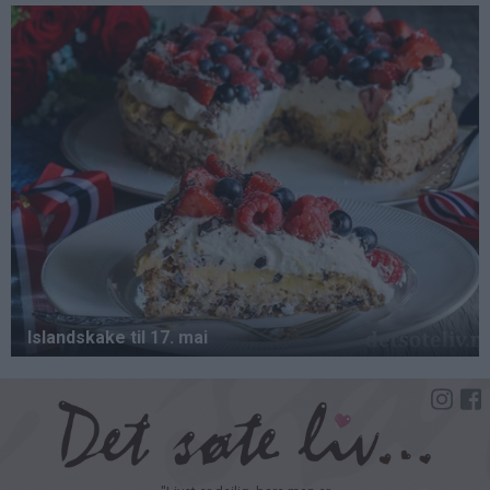
Hopp
til
hovedinnhold