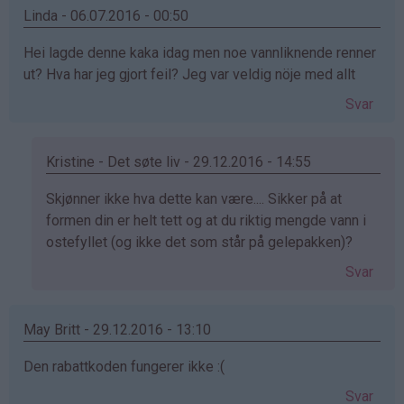
(ikke
Linda - 06.07.2016 - 00:50
bekreftet)
Hei lagde denne kaka idag men noe vannliknende renner
ut? Hva har jeg gjort feil? Jeg var veldig nöje med allt
Svar
Kristine - Det søte liv - 29.12.2016 - 14:55
Som
Skjønner ikke hva dette kan være.... Sikker på at
svar
formen din er helt tett og at du riktig mengde vann i
på
ostefyllet (og ikke det som står på gelepakken)?
av
Svar
Linda
(ikke
bekreftet)
May Britt - 29.12.2016 - 13:10
Den rabattkoden fungerer ikke :(
Svar