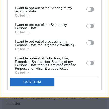
♥
1 ts vaniljesukker
I want to opt-out of the Sharing of my
♥
3 dl kremfløte
personal data.
Opted In
Rødt gelelokk:
I want to opt-out of the Sale of my
♥
1 pk jordbær- eller bringebærgelepulver
Personal Data.
♥
2,5 dl vann
Opted In
I want to opt-out of processing my
Pynt:
Personal Data for Targeted Advertising.
♥
noen friske jordbær og blåbær
Opted In
I want to opt-out of Collection, Use,
Fremgangsmåte
Retention, Sale, and/or Sharing of my
Personal Data that Is Unrelated with the
Purposes for which it was collected.
Knus kjeksen og bland kjekssmulene med smeltet smør.
Opted In
Ha en kakering (24 cm i diameter) direkte på et
CONFIRM
passende fat eller bruk integrert kakeform og kakefat
som jeg har gjort her. Klem kjeksblandingen i bunnen og
helt inn til kanten på kakeringen. Sett formen kaldt i 30
minutter.