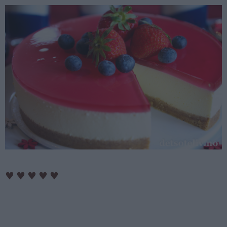
♥
♥
♥
♥
♥