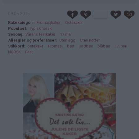
09.05.2016
Kakekategori
Fromasjkaker
Ostekaker
Populært
Typisk norsk
Sesong
Vårens festkaker
17.mai
Allergier og preferanser
Uten egg
Uten nøtter
Stikkord
ostekake
Fromasj
bær
jordbær
blåbær
17. mai
NORSK
Fest