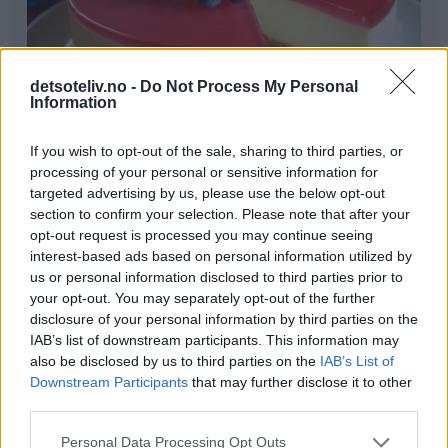
detsoteliv.no -
Do Not Process My Personal
Information
If you wish to opt-out of the sale, sharing to third parties, or
processing of your personal or sensitive information for
Ingredienser
targeted advertising by us, please use the below opt-out
Bunn:
section to confirm your selection. Please note that after your
opt-out request is processed you may continue seeing
♥
250 g søt havrekjeks (f eks Bixit)
interest-based ads based on personal information utilized by
♥
100 g smør
us or personal information disclosed to third parties prior to
your opt-out. You may separately opt-out of the further
Ostefromasj:
disclosure of your personal information by third parties on the
♥
1 pk sitrongelépulver
IAB’s list of downstream participants. This information may
♥
2,5 dl kokende vann
also be disclosed by us to third parties on the
IAB’s List of
♥
Downstream Participants
that may further disclose it to other
3 dl rømme
third parties.
♥
200 g kremost
♥
100 g melis
Personal Data Processing Opt Outs