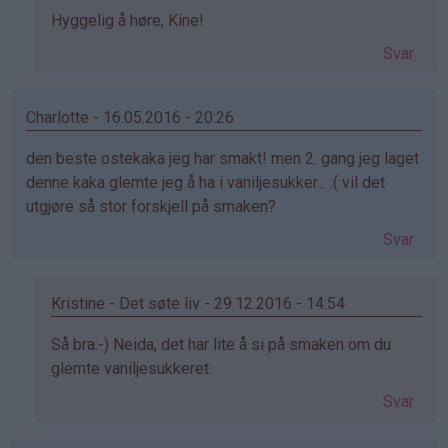
Som
Hyggelig å høre, Kine!
svar
Svar
på
av
Kine
Charlotte - 16.05.2016 - 20:26
(ikke
den beste ostekaka jeg har smakt! men 2. gang jeg laget
bekreftet)
denne kaka glemte jeg å ha i vaniljesukker... :( vil det
utgjøre så stor forskjell på smaken?
Svar
Kristine - Det søte liv - 29.12.2016 - 14:54
Som
Så bra:-) Neida, det har lite å si på smaken om du
svar
glemte vaniljesukkeret.
på
Svar
av
Charlotte