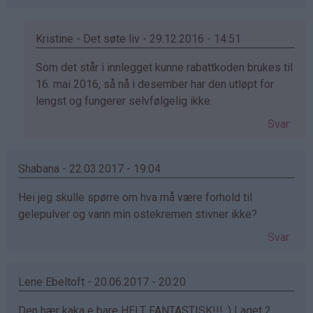
Kristine - Det søte liv - 29.12.2016 - 14:51
Som
Som det står i innlegget kunne rabattkoden brukes til
svar
16. mai 2016, så nå i desember har den utløpt for
på
lengst og fungerer selvfølgelig ikke.
av
Svar
May
Britt
(ikke
Shabana - 22.03.2017 - 19:04
bekreftet)
Hei jeg skulle spørre om hva må være forhold til
gelepulver og vann min ostekremen stivner ikke?
Svar
Lene Ebeltoft - 20.06.2017 - 20:20
Den hær kaka e bare HELT FANTASTISK!!! :) Laget 2