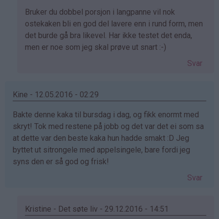
av
Bruker du dobbel porsjon i langpanne vil nok
Poynoon
ostekaken bli en god del lavere enn i rund form, men
(ikke
det burde gå bra likevel. Har ikke testet det enda,
bekreftet)
men er noe som jeg skal prøve ut snart :-)
Svar
Kine - 12.05.2016 - 02:29
Bakte denne kaka til bursdag i dag, og fikk enormt med
skryt! Tok med restene på jobb og det var det ei som sa
at dette var den beste kaka hun hadde smakt :D Jeg
byttet ut sitrongele med appelsingele, bare fordi jeg
syns den er så god og frisk!
Svar
Kristine - Det søte liv - 29.12.2016 - 14:51