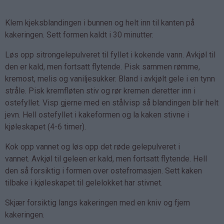
Klem kjeksblandingen i bunnen og helt inn til kanten på
kakeringen. Sett formen kaldt i 30 minutter.
Løs opp sitrongelepulveret til fyllet i kokende vann. Avkjøl til
den er kald, men fortsatt flytende. Pisk sammen rømme,
kremost, melis og vaniljesukker. Bland i avkjølt gele i en tynn
stråle. Pisk kremfløten stiv og rør kremen deretter inn i
ostefyllet. Visp gjerne med en stålvisp så blandingen blir helt
jevn. Hell ostefyllet i kakeformen og la kaken stivne i
kjøleskapet (4-6 timer).
Kok opp vannet og løs opp det røde gelepulveret i
vannet. Avkjøl til geleen er kald, men fortsatt flytende. Hell
den så forsiktig i formen over ostefromasjen. Sett kaken
tilbake i kjøleskapet til gelelokket har stivnet.
Skjær forsiktig langs kakeringen med en kniv og fjern
kakeringen.