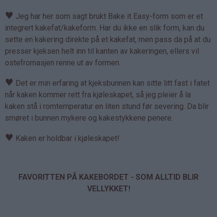
♥
Jeg har her som sagt brukt Bake it Easy-form som er et
integrert kakefat/kakeform. Har du ikke en slik form, kan du
sette en kakering direkte på et kakefat, men pass da på at du
presser kjeksen helt inn til kanten av kakeringen, ellers vil
ostefromasjen renne ut av formen.
♥
Det er min erfaring at kjeksbunnen kan sitte litt fast i fatet
når kaken kommer rett fra kjøleskapet, så jeg pleier å la
kaken stå i romtemperatur en liten stund før severing. Da blir
smøret i bunnen mykere og kakestykkene penere.
♥
Kaken er holdbar i kjøleskapet!
FAVORITTEN PÅ KAKEBORDET - SOM ALLTID BLIR
VELLYKKET!