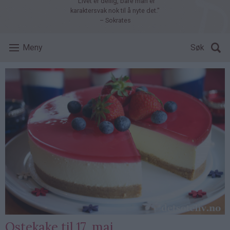
"Livet er deilig, bare man er
karaktersvak nok til å nyte det."
– Sokrates
Meny
Søk
Ostekake til 17. mai