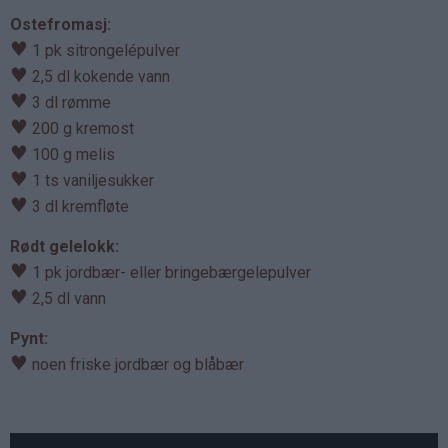
Ostefromasj:
♥
1 pk sitrongelépulver
♥
2,5 dl kokende vann
♥
3 dl rømme
♥
200 g kremost
♥
100 g melis
♥
1 ts vaniljesukker
♥
3 dl kremfløte
Rødt gelelokk:
♥
1 pk jordbær- eller bringebærgelepulver
♥
2,5 dl vann
Pynt:
♥
noen friske jordbær og blåbær