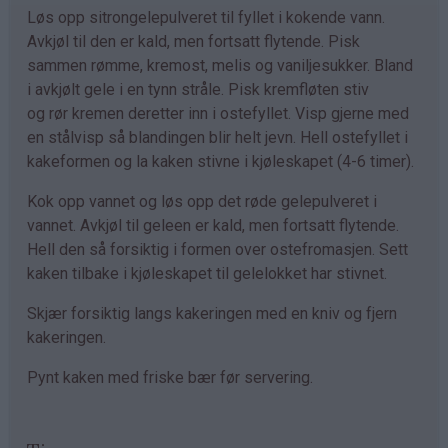
Løs opp sitrongelepulveret til fyllet i kokende vann.
Avkjøl til den er kald, men fortsatt flytende. Pisk
sammen rømme, kremost, melis og vaniljesukker. Bland
i avkjølt gele i en tynn stråle. Pisk kremfløten stiv
og rør kremen deretter inn i ostefyllet. Visp gjerne med
en stålvisp så blandingen blir helt jevn. Hell ostefyllet i
kakeformen og la kaken stivne i kjøleskapet (4-6 timer).
Kok opp vannet og løs opp det røde gelepulveret i
vannet. Avkjøl til geleen er kald, men fortsatt flytende.
Hell den så forsiktig i formen over ostefromasjen. Sett
kaken tilbake i kjøleskapet til gelelokket har stivnet.
Skjær forsiktig langs kakeringen med en kniv og fjern
kakeringen.
Pynt kaken med friske bær før servering.