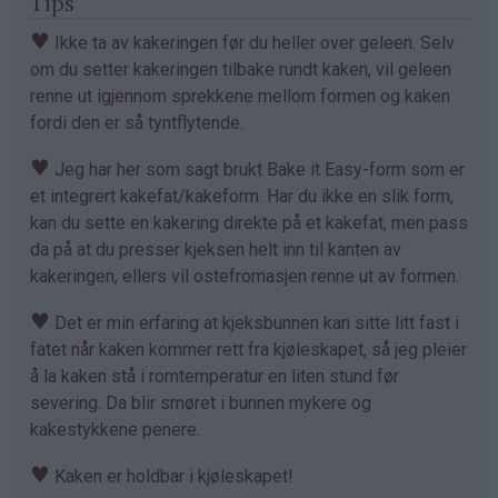
Tips
♥
Ikke ta av kakeringen før du heller over geleen. Selv
om du setter kakeringen tilbake rundt kaken, vil geleen
renne ut igjennom sprekkene mellom formen og kaken
fordi den er så tyntflytende.
♥
Jeg har her som sagt brukt Bake it Easy-form som er
et integrert kakefat/kakeform. Har du ikke en slik form,
kan du sette en kakering direkte på et kakefat, men pass
da på at du presser kjeksen helt inn til kanten av
kakeringen, ellers vil ostefromasjen renne ut av formen.
♥
Det er min erfaring at kjeksbunnen kan sitte litt fast i
fatet når kaken kommer rett fra kjøleskapet, så jeg pleier
å la kaken stå i romtemperatur en liten stund før
severing. Da blir smøret i bunnen mykere og
kakestykkene penere.
♥
Kaken er holdbar i kjøleskapet!