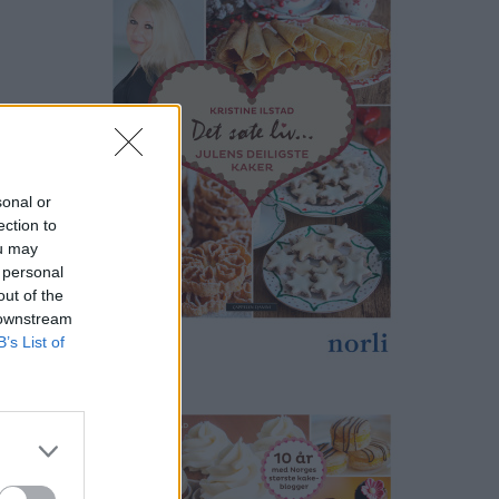
sonal or
ection to
ou may
 personal
out of the
 downstream
B’s List of