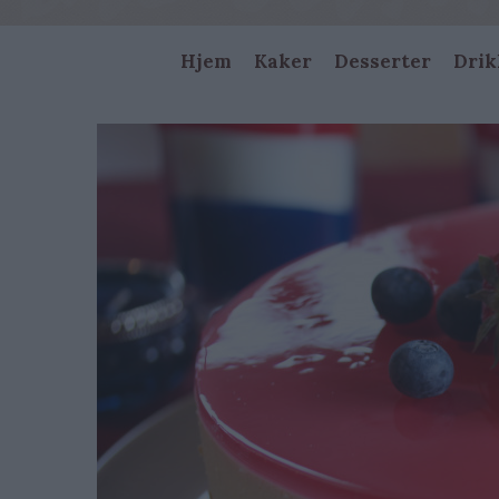
Main
Hjem
Kaker
Desserter
Drik
navigation