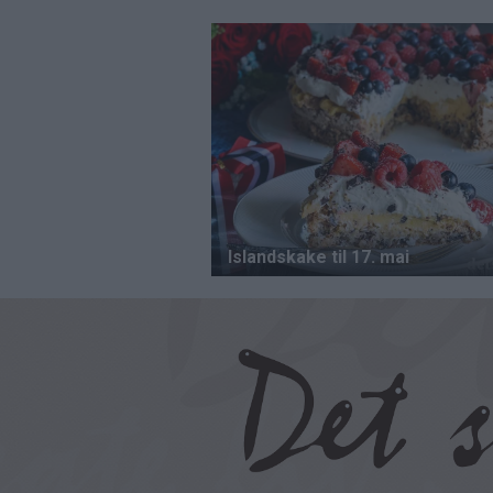
Hopp
til
hovedinnhold