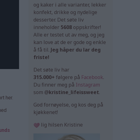
og kaker i alle varianter, lekker
konfekt, drikke og nydelige
desserter. Det søte liv
inneholder
5608
oppskrifter!
Alle er testet ut av meg, og jeg
kan love at de er gode og enkle
å få til.
Jeg håper du lar deg
friste!
Det søte liv har
315.000+
følgere på
Facebook
.
Du finner meg på
Instagram
som @
kristine_lifeissweet
.
rt her.
God fornøyelse, og kos deg på
 med
kjøkkenet!
lig hilsen Kristine
unds