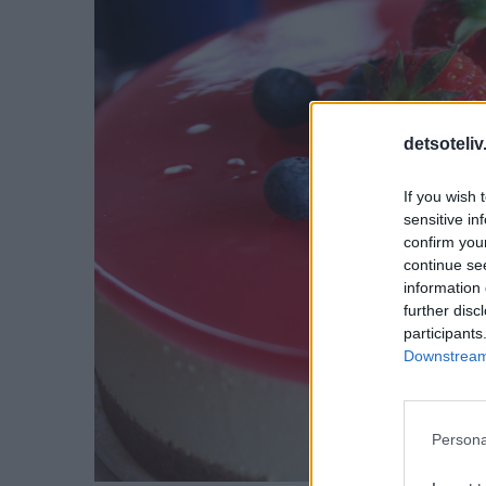
detsoteliv
If you wish 
sensitive in
confirm you
continue se
information 
further disc
participants
Downstream 
Persona