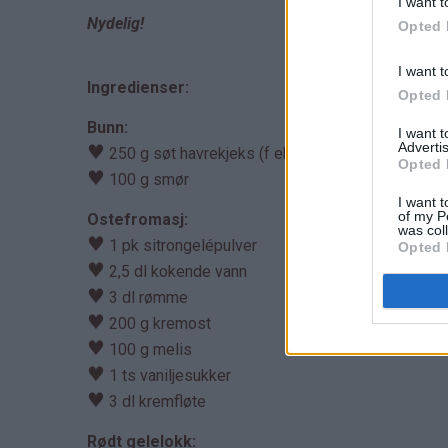
I want t
Nydelig!
Opted 
I want t
Ingredienser:
Opted 
Bunn:
I want 
Advertis
♥
250 g søt havrekjeks (f eks Bixit)
Opted 
♥
100 g smør
I want t
of my P
Ostefromasj:
was col
♥
1 pk sitrongelépulver
Opted 
♥
2,5 dl kokende vann
♥
3 dl rømme
♥
200 g kremost
♥
100 g melis
♥
1 ts vaniljesukker
♥
3 dl kremfløte
Rødt gelelokk: