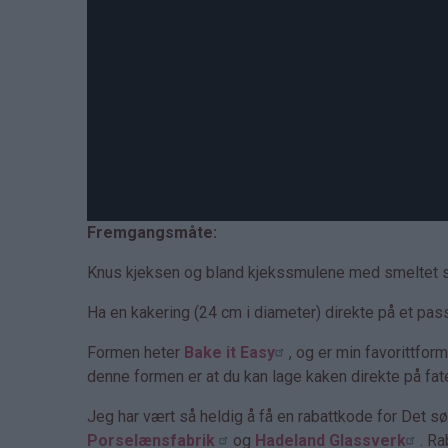
Fremgangsmåte:
Knus kjeksen og bland kjekssmulene med smeltet 
Ha en kakering (24 cm i diameter) direkte på et pass
Formen heter
Bake it Easy
, og er min favorittfor
denne formen er at du kan lage kaken direkte på fate
Jeg har vært så heldig å få en rabattkode for Det s
Porselænsfabrik
og
Hadeland Glassverk
. R