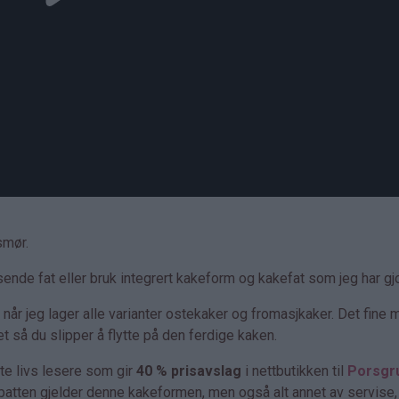
smør.
ende fat eller bruk integrert kakeform og kakefat som jeg har gjo
m når jeg lager alle varianter ostekaker og fromasjkaker. Det fine
t så du slipper å flytte på den ferdige kaken.
øte livs lesere som gir
40 % prisavslag
i nettbutikken til
Porsgr
abatten gjelder denne kakeformen, men også alt annet av servise,