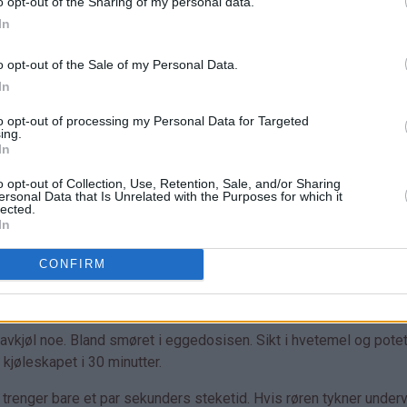
o opt-out of the Sharing of my personal data.
In
o opt-out of the Sale of my Personal Data.
In
to opt-out of processing my Personal Data for Targeted
ing.
In
o opt-out of Collection, Use, Retention, Sale, and/or Sharing
ersonal Data that Is Unrelated with the Purposes for which it
lected.
In
CONFIRM
avkjøl noe. Bland smøret i eggedosisen. Sikt i hvetemel og pote
 kjøleskapet i 30 minutter.
trenger bare et par sekunders steketid. Hvis røren tykner underv