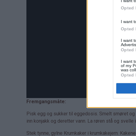
I want t
Opted 
I want t
Opted 
I want 
Advertis
Opted 
I want t
of my P
was col
Opted 
Fremgangsmåte:
Pisk egg og sukker til eggedosis. Smelt smøret og 
inn konjakk og deretter vann. La røren stå og svelle i
Stek tynne, gylne Krumkaker i krumkakejern. Kakene 