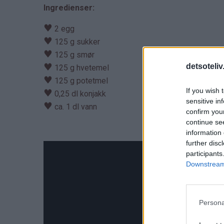
Ingredienser:
♥
2 egg
♥
125 g sukker
♥
125 g smør
♥
detsoteliv
125 g hvetemel
♥
125 g potetmel
If you wish 
♥
0,25 dl konjakk
sensitive in
♥
ca. 1 dl vann
confirm you
continue se
information 
further disc
participants
Downstream 
Persona