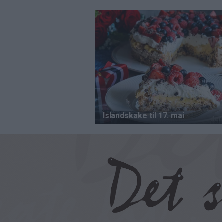
Hopp
til
hovedinnhold