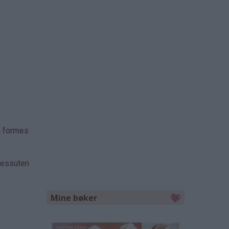
å formes
Dessuten
Mine bøker