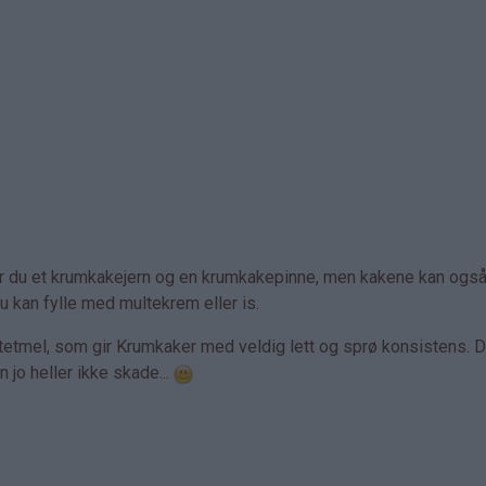
ger du et krumkakejern og en krumkakepinne, men kakene kan ogs
 kan fylle med multekrem eller is.
etmel, som gir Krumkaker med veldig lett og sprø konsistens. 
n jo heller ikke skade...