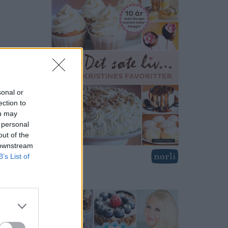
sonal or
ection to
ou may
 personal
out of the
 downstream
B’s List of