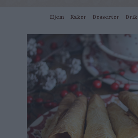
Main
Hjem
Kaker
Desserter
Drik
navigation