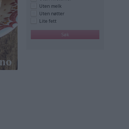
Uten melk
Uten nøtter
Lite fett