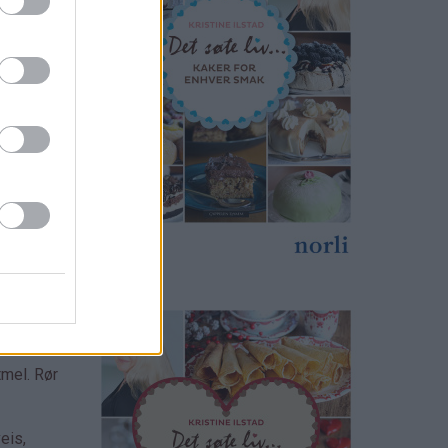
tmel. Rør
eis,