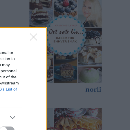
sonal or
ection to
ou may
 personal
out of the
 downstream
B’s List of