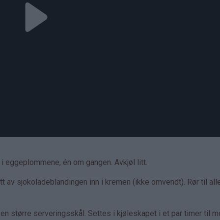
 i eggeplommene, én om gangen. Avkjøl litt.
itt av sjokoladeblandingen inn i kremen (ikke omvendt). Rør til all
n større serveringsskål. Settes i kjøleskapet i et par timer til