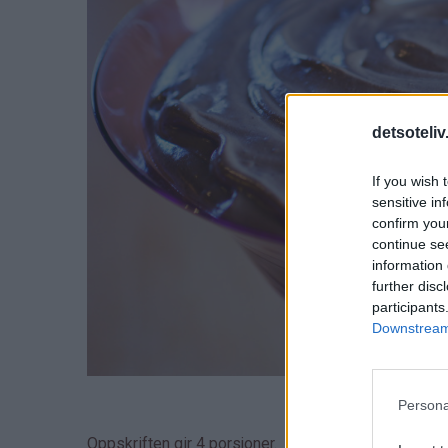
detsoteliv
If you wish 
sensitive in
confirm you
continue se
information 
further disc
participants
Downstream 
Persona
Oppskriften gir 4 porsjoner.