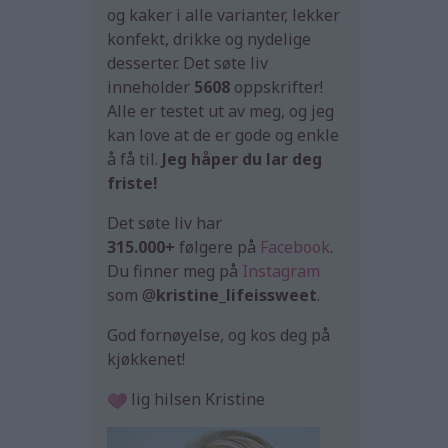
og kaker i alle varianter, lekker
konfekt, drikke og nydelige
desserter. Det søte liv
inneholder
5608
oppskrifter!
Alle er testet ut av meg, og jeg
kan love at de er gode og enkle
å få til.
Jeg håper du lar deg
friste!
Det søte liv har
315.000+
følgere på
Facebook
.
Du finner meg på
Instagram
som @
kristine_lifeissweet
.
God fornøyelse, og kos deg på
kjøkkenet!
lig hilsen Kristine