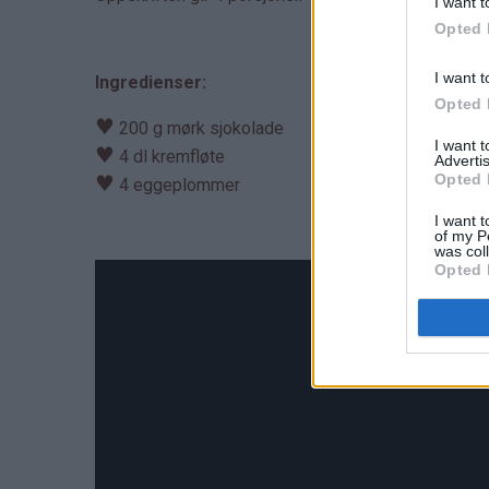
I want t
Opted 
I want t
Ingredienser:
Opted 
♥
200 g mørk sjokolade
I want 
♥
4 dl kremfløte
Advertis
Opted 
♥
4 eggeplommer
I want t
of my P
was col
Opted 