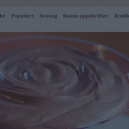
ke
Populært
Sesong
Sunne oppskrifter
Brødb