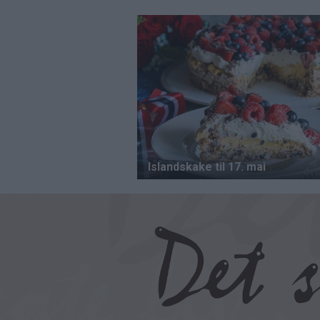
Hopp
til
hovedinnhold