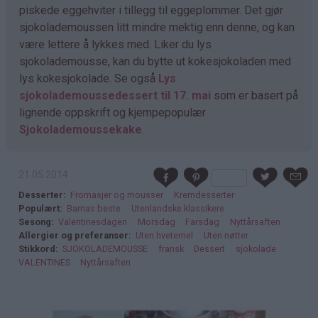
piskede eggehviter i tillegg til eggeplommer. Det gjør
sjokolademoussen litt mindre mektig enn denne, og kan
være lettere å lykkes med. Liker du lys
sjokolademousse, kan du bytte ut kokesjokoladen med
lys kokesjokolade. Se også
Lys
sjokolademoussedessert til 17. mai
som er basert på
lignende oppskrift og kjempepopulær
Sjokolademoussekake
.
21.05.2014
Desserter
Fromasjer og mousser
Kremdesserter
Populært
Barnas beste
Utenlandske klassikere
Sesong
Valentinesdagen
Morsdag
Farsdag
Nyttårsaften
Allergier og preferanser
Uten hvetemel
Uten nøtter
Stikkord
SJOKOLADEMOUSSE
fransk
Dessert
sjokolade
VALENTINES
Nyttårsaften