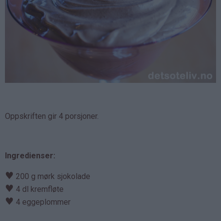
Oppskriften gir 4 porsjoner.
Ingredienser:
♥
200 g mørk sjokolade
♥
4 dl kremfløte
♥
4 eggeplommer