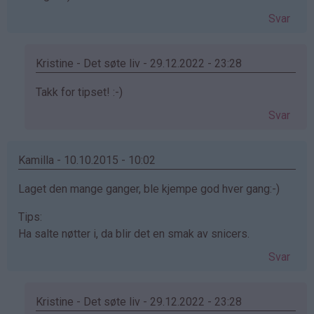
Svar
Kristine - Det søte liv - 29.12.2022 - 23:28
Som
Takk for tipset! :-)
svar
Svar
på
av
Line
Kamilla - 10.10.2015 - 10:02
viola
Laget den mange ganger, ble kjempe god hver gang:-)
hvammen
(ikke
Tips:
bekreftet)
Ha salte nøtter i, da blir det en smak av snicers.
Svar
Kristine - Det søte liv - 29.12.2022 - 23:28