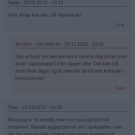
Nadja - 05.03.2015 - 19:22
Hvor lenge kan den stå i kjøleskap?
Svar
Kristine - Det søte liv - 29.12.2022 - 23:26
Som
Den er best om den serveres samme dag (etter noen
svar
timer i kjøleskapet) eller dagen etter. Den kan stå
på
noen flere dager også, men blir da litt mer kompakt i
av
konsistensen.
Nadja
Svar
(ikke
bekreftet)
Trine - 20.04.2015 - 16:18
Mulig jeg er litt amatør, men min mousse ble helt
mislykket. Blandet eggeplommer inn i sjokoladen, men
det ble bare en tykk smørje som ødela kremen helt.