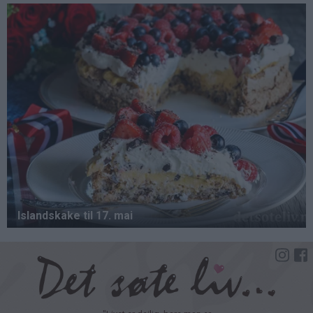
Hopp
til
hovedinnhold