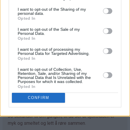
dampen. Ha sjokoladebitene i bollen og la dette ligge i
bollen over dampen til sjokoladen er så bløt at den kan
I want to opt-out of the Sharing of my
personal data.
røres sammen.
Opted In
♥
Smelte sjokolade i kjele:
Det kan være lurt å
I want to opt-out of the Sale of my
Personal Data.
smelte sjokoladen sammen med et par spiseskjeer
Opted In
kremfløte, for da blir den ikke så tykk og blander seg
lettere med eggeplommene. Bruk en liten kjele og varme
I want to opt-out of processing my
Personal Data for Targeted Advertising.
først opp bare 2 ss av kremfløten. Ha så sjokoladen
Opted In
oppdelt i biter i kjelen. Husk svak varme for at
sjokoladen ikke skal korne seg. Ikke rør for mye i
I want to opt-out of Collection, Use,
Retention, Sale, and/or Sharing of my
sjokoladen før du ser at den er myk og smeltet.
Personal Data that Is Unrelated with the
Purposes for which it was collected.
Opted In
♥
Smelte sjokolade i mikrobølgeovn:
Sjokolade kan
også smeltes i mikrobølgeovnen. Jeg har da
CONFIRM
sjokoladebitene i en skål og varmer først 1 minutt, rører
litt, så 1 minutt til og rører, og deretter - hvis det trengs -
30 sekunder til om gangen, til du ser at sjokoladen er
myk og smeltet og lett å røre sammen.