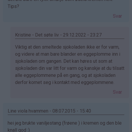
Tips?
Svar
Kristine - Det søte liv - 29.12.2022 - 23:27
Som
Viktig at den smeltede sjokoladen ikke er for varm,
svar
og videre at man bare blander en eggeplomme inn i
på
sjokoladen om gangen. Det kan høres ut som at
av
sjokoladen din var litt for varm og kanskje at du tilsatt
Trine
alle eggeplommene på en gang, og at sjokoladen
(ikke
derfor kornet seg i kontakt med eggeplommene.
bekreftet)
Svar
Line viola hvammen - 08.07.2015 - 15:40
hei jeg brukte vaniljestang (frøene ) i kremen og den ble
knall god :)