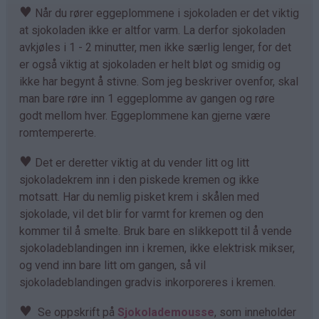
♥
Når du rører eggeplommene i sjokoladen er det viktig
at sjokoladen ikke er altfor varm. La derfor sjokoladen
avkjøles i 1 - 2 minutter, men ikke særlig lenger, for det
er også viktig at sjokoladen er helt bløt og smidig og
ikke har begynt å stivne. Som jeg beskriver ovenfor, skal
man bare røre inn 1 eggeplomme av gangen og røre
godt mellom hver. Eggeplommene kan gjerne være
romtempererte.
♥
Det er deretter viktig at du vender litt og litt
sjokoladekrem inn i den piskede kremen og ikke
motsatt. Har du nemlig pisket krem i skålen med
sjokolade, vil det blir for varmt for kremen og den
kommer til å smelte. Bruk bare en slikkepott til å vende
sjokoladeblandingen inn i kremen, ikke elektrisk mikser,
og vend inn bare litt om gangen, så vil
sjokoladeblandingen gradvis inkorporeres i kremen.
♥
Se oppskrift på
Sjokolademousse
, som inneholder