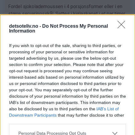
Fordel sjokolademoussen i 4 porsjonsformer eller i en
større serveringsskål. Settes i kjøleskapet i et par timer
til moussen har stivnet.
detsoteliv.no -
Do Not Process My Personal
Information
Tips
If you wish to opt-out of the sale, sharing to third parties, or
processing of your personal or sensitive information for
♥
Når du smelter sjokoladen, er det viktig å gjøre det
targeted advertising by us, please use the below opt-out
skånsomt, slik at den ikke korner seg. Dersom dette
section to confirm your selection. Please note that after your
skjer, vil det ikke hjelpe å tilsette eggeplommene.
opt-out request is processed you may continue seeing
interest-based ads based on personal information utilized by
Her er noen tips for å smelte sjokolade - og det er ikke
us or personal information disclosed to third parties prior to
nødvendig å gjøre det over vannbad:
your opt-out. You may separately opt-out of the further
disclosure of your personal information by third parties on the
♥
Smelte sjokolade over vannbad:
For å smelte
IAB’s list of downstream participants. This information may
sjokolade over vannbad, har du en metall- eller
also be disclosed by us to third parties on the
IAB’s List of
glassbolle over en kjele med kokende vann. Bollen må
Downstream Participants
that may further disclose it to other
third parties.
være større enn kjelen i omkrets. Bollen skal ikke
komme i kontakt med vannet, bare bli varmet opp av
Personal Data Processing Opt Outs