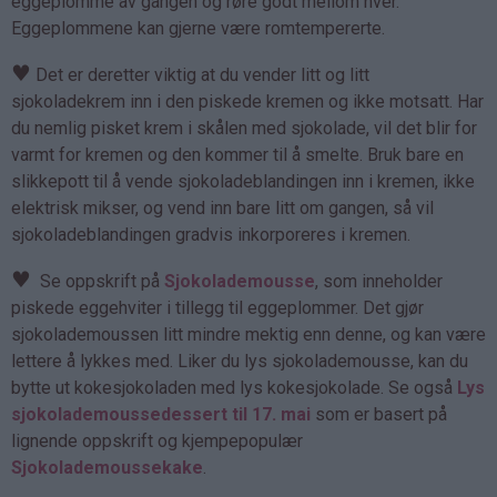
eggeplomme av gangen og røre godt mellom hver.
Eggeplommene kan gjerne være romtempererte.
♥
Det er deretter viktig at du vender litt og litt
sjokoladekrem inn i den piskede kremen og ikke motsatt. Har
du nemlig pisket krem i skålen med sjokolade, vil det blir for
varmt for kremen og den kommer til å smelte. Bruk bare en
slikkepott til å vende sjokoladeblandingen inn i kremen, ikke
elektrisk mikser, og vend inn bare litt om gangen, så vil
sjokoladeblandingen gradvis inkorporeres i kremen.
♥
Se oppskrift på
Sjokolademousse
, som inneholder
piskede eggehviter i tillegg til eggeplommer. Det gjør
sjokolademoussen litt mindre mektig enn denne, og kan være
lettere å lykkes med. Liker du lys sjokolademousse, kan du
bytte ut kokesjokoladen med lys kokesjokolade. Se også
Lys
sjokolademoussedessert til 17. mai
som er basert på
lignende oppskrift og kjempepopulær
Sjokolademoussekake
.