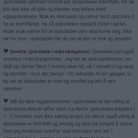
sjokoladen sammen med et par spiseskjeer kremfløte, for da
blir den ikke så tykk og blander seg lettere med
eggeplommene. Bruk en liten kjele og varme først opp bare 2
ss av kremfløten. Ha så sjokoladen oppdelt i biter i kjelen.
Husk svak varme for at sjokoladen ikke skal korne seg. Ikke
rør for mye i sjokoladen før du ser at den er myk og smeltet.
♥
Smelte sjokolade i mikrobølgeovn:
Sjokolade kan også
smeltes i mikrobølgeovnen. Jeg har da sjokoladebitene i en
skål og varmer først 1 minutt, rører litt, så 1 minutt til og rører,
og deretter - hvis det trengs - 30 sekunder til om gangen, til
du ser at sjokoladen er myk og smeltet og lett å røre
sammen.
♥
Når du rører eggeplommene i sjokoladen er det viktig at
sjokoladen ikke er altfor varm. La derfor sjokoladen avkjøles i
1 - 2 minutter, men ikke særlig lenger, for det er også viktig at
sjokoladen er helt bløt og smidig og ikke har begynt å stivne.
Som jeg beskriver ovenfor, skal man bare røre inn 1