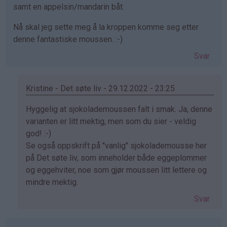
samt en appelsin/mandarin båt.
Nå skal jeg sette meg å la kroppen komme seg etter
denne fantastiske moussen. :-)
Svar
Kristine - Det søte liv - 29.12.2022 - 23:25
Som
Hyggelig at sjokolademoussen falt i smak. Ja, denne
svar
varianten er litt mektig, men som du sier - veldig
på
god! :-)
av
Se også oppskrift på "vanlig" sjokolademousse her
Stian
på Det søte liv, som inneholder både eggeplommer
(ikke
og eggehviter, noe som gjør moussen litt lettere og
bekreftet)
mindre mektig.
Svar