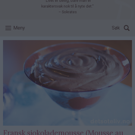
"Livet er deilig, bare man er
karaktersvak nok til å nyte det."
– Sokrates
Meny
Søk
Fransk sjokolademousse (Mousse au