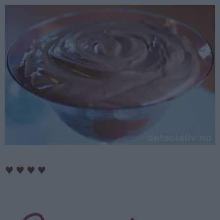
♥
♥
♥
♥