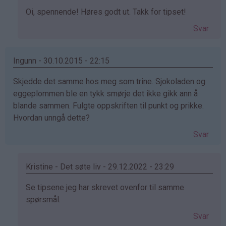
Som
Oi, spennende! Høres godt ut. Takk for tipset!
svar
Svar
på
av
Kamilla
Ingunn - 30.10.2015 - 22:15
(ikke
Skjedde det samme hos meg som trine. Sjokoladen og
bekreftet)
eggeplommen ble en tykk smørje det ikke gikk ann å
blande sammen. Fulgte oppskriften til punkt og prikke.
Hvordan unngå dette?
Svar
Kristine - Det søte liv - 29.12.2022 - 23:29
Som
Se tipsene jeg har skrevet ovenfor til samme
svar
spørsmål.
på
Svar
av