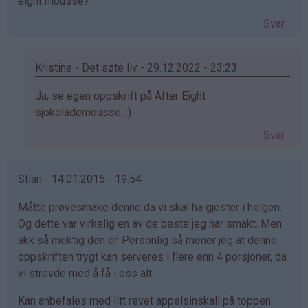
eight mousse?
Svar
Kristine - Det søte liv - 29.12.2022 - 23:23
Som
Ja, se egen oppskrift på After Eight
svar
sjokolademousse. :)
på
Svar
av
Ane
(ikke
Stian - 14.01.2015 - 19:54
bekreftet)
Måtte prøvesmake denne da vi skal ha gjester i helgen.
Og dette var virkelig en av de beste jeg har smakt. Men
akk så mektig den er. Personlig så mener jeg at denne
oppskriften trygt kan serveres i flere enn 4 porsjoner, da
vi strevde med å få i oss alt.
Kan anbefales med litt revet appelsinskall på toppen