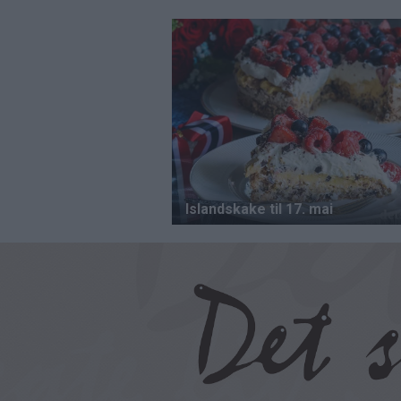
Hopp
til
hovedinnhold