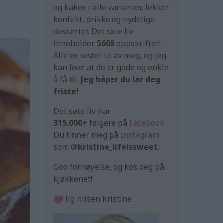
og kaker i alle varianter, lekker
konfekt, drikke og nydelige
desserter. Det søte liv
inneholder
5608
oppskrifter!
Alle er testet ut av meg, og jeg
kan love at de er gode og enkle
å få til.
Jeg håper du lar deg
friste!
Det søte liv har
315.000+
følgere på
Facebook
.
Du finner meg på
Instagram
som @
kristine_lifeissweet
.
God fornøyelse, og kos deg på
kjøkkenet!
lig hilsen Kristine