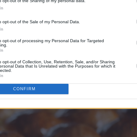
o opt-out of the Sharing of my personal data.
In
o opt-out of the Sale of my Personal Data.
In
erlig kardemommesmak.
to opt-out of processing my Personal Data for Targeted
ing.
d siden av hverandre på platen slik at de vokser sammen under s
In
e og de blir ekstra myke i kantene.
o opt-out of Collection, Use, Retention, Sale, and/or Sharing
ersonal Data that Is Unrelated with the Purposes for which it
lected.
In
CONFIRM