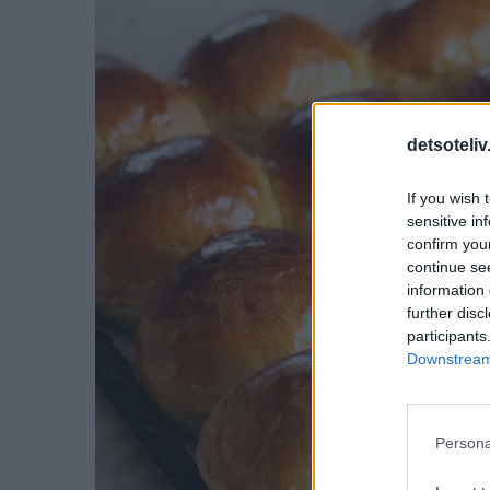
detsoteliv
If you wish 
sensitive in
confirm you
continue se
information 
further disc
participants
Downstream 
Persona