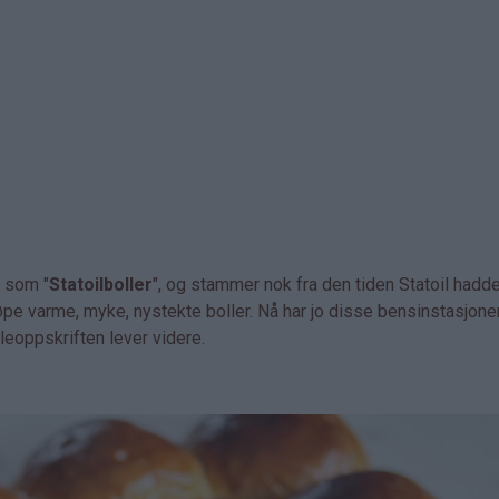
t som "
Statoilboller
", og stammer nok fra den tiden Statoil hadd
øpe varme, myke, nystekte boller. Nå har jo disse bensinstasjon
olleoppskriften lever videre.