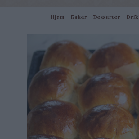
Main
Hjem
Kaker
Desserter
Drik
navigation