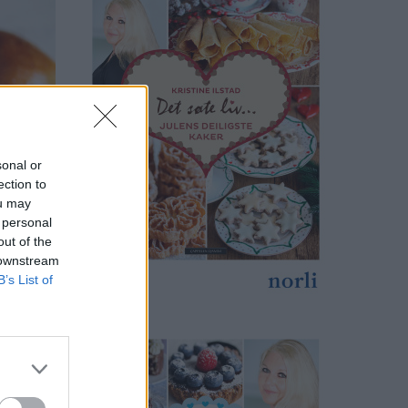
sonal or
ection to
ou may
 personal
out of the
 downstream
B’s List of