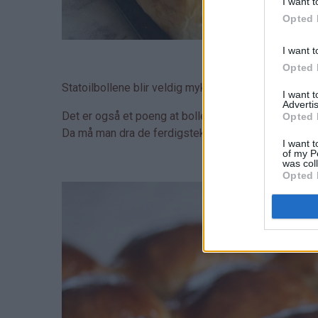
I want t
Opted 
I want t
Opted 
Statoilbollene blir veldig myke og gode, og har h
I want 
Advertis
Det er også et poeng at bollene skal settes tett ve
Opted 
Da må man dra de ferdigstekte bollene fra hverandr
I want t
of my P
was col
Opted 