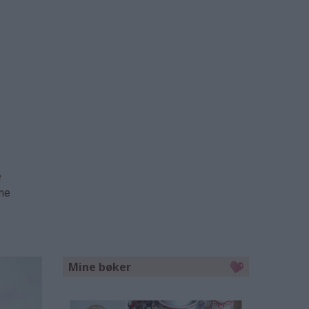
e
ene
Mine bøker