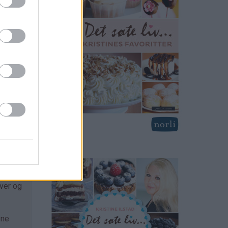
lver og
ene