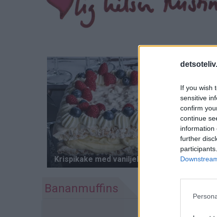
detsoteliv
If you wish 
sensitive in
confirm you
continue se
information 
further disc
participants
Downstream 
Bananmuffins
Persona