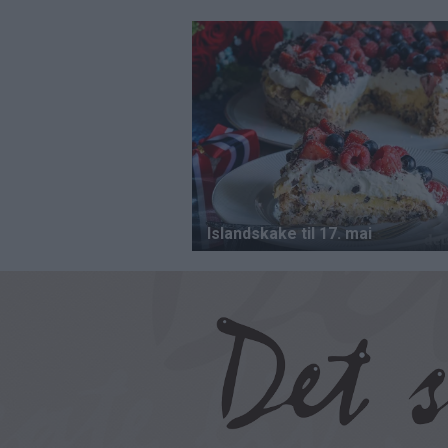
Hopp
til
hovedinnhold