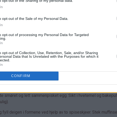
o opt-out of the Sharing of my personal data.
In
o opt-out of the Sale of my Personal Data.
In
to opt-out of processing my Personal Data for Targeted
ing.
In
o opt-out of Collection, Use, Retention, Sale, and/or Sharing
ersonal Data that Is Unrelated with the Purposes for which it
lected.
In
CONFIRM
ne
jølte smøret og lett sammenpisket egg. Sikt i hvetemel og bakepu
lig).
 fyll deigen i formene ved hjelp av to spiseskjeer. Stek muffins