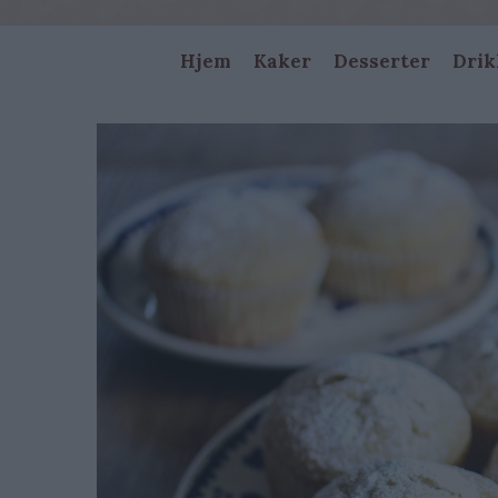
Main
Hjem
Kaker
Desserter
Drik
navigation