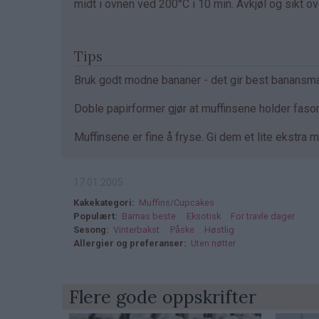
midt i ovnen ved 200°C i 10 min. Avkjøl og sikt ov
Tips
Bruk godt modne bananer - det gir best banansm
Doble papirformer gjør at muffinsene holder fasong
Muffinsene er fine å fryse. Gi dem et lite ekstra m
17.01.2005
Kakekategori
Muffins/Cupcakes
Populært
Barnas beste
Eksotisk
For travle dager
Sesong
Vinterbakst
Påske
Høstlig
Allergier og preferanser
Uten nøtter