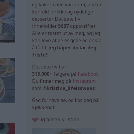
og kaker i alle varianter, lekker
konfekt, drikke og nydelige
desserter. Det søte liv
inneholder
5607
oppskrifter!
Alle er testet ut av meg, og jeg
kan love at de er gode og enkle
å få til.
Jeg håper du lar deg
friste!
Det søte liv har
315.000+
følgere på
Facebook
.
Du finner meg på
Instagram
som @
kristine_lifeissweet
.
God fornøyelse, og kos deg på
kjøkkenet!
lig hilsen Kristine