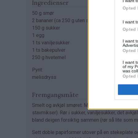
I want t
Ingredienser
Opted 
50 g smør
2 bananer (ca 250 g uten skall)
I want t
150 g sukker
Opted 
1 egg
I want 
1 ts vaniljesukker
Advertis
1 ts bakepulver
Opted 
250 g hvetemel
I want t
of my P
Pynt:
was col
Opted 
melisdryss
Fremgangsmåte
Smelt og avkjøl smøret. Mos bananene (bruk gjer
stavmikser). Rør i sukker, vaniljesukker, det avk
bland deigen forsiktig sammen (rør så lite som mu
Sett doble papirformer utover på en stekeplate og