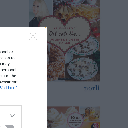
sonal or
ection to
ou may
 personal
out of the
 downstream
B’s List of
print