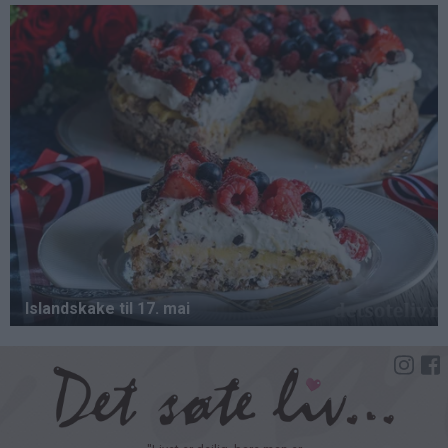
Hopp
til
hovedinnhold