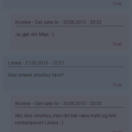
Svar
Kristine - Det søte liv - 30.06.2015 - 20:32
Som
Ja, gjør det Maja :-)
svar
Svar
på
av
Maja
Linnea - 21.03.2015 - 12:07
(ikke
Skal smøret smeltes først?
bekreftet)
Svar
Kristine - Det søte liv - 30.06.2015 - 20:33
Som
Nei, ikke smeltes, men det bør være mykt og helt
svar
romtemperert Linnea :-)
på