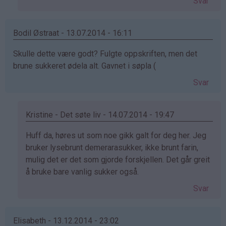
Svar
på
av
Anonym
Bodil Østraat - 13.07.2014 - 16:11
(ikke
Skulle dette være godt? Fulgte oppskriften, men det
bekreftet)
brune sukkeret ødela alt. Gavnet i søpla (
Svar
Kristine - Det søte liv - 14.07.2014 - 19:47
Som
Huff da, høres ut som noe gikk galt for deg her. Jeg
svar
bruker lysebrunt demerarasukker, ikke brunt farin,
på
mulig det er det som gjorde forskjellen. Det går greit
av
å bruke bare vanlig sukker også.
Bodil
Svar
Østraat
(ikke
bekreftet)
Elisabeth - 13.12.2014 - 23:02