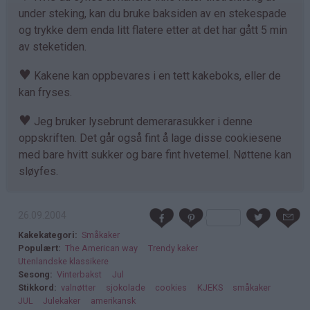
under steking, kan du bruke baksiden av en stekespade
og trykke dem enda litt flatere etter at det har gått 5 min
av steketiden.
♥
Kakene kan oppbevares i en tett kakeboks, eller de
kan fryses.
♥
Jeg bruker lysebrunt demerarasukker i denne
oppskriften. Det går også fint å lage disse cookiesene
med bare hvitt sukker og bare fint hvetemel. Nøttene kan
sløyfes.
26.09.2004
Kakekategori
Småkaker
Populært
The American way
Trendy kaker
Utenlandske klassikere
Sesong
Vinterbakst
Jul
Stikkord
valnøtter
sjokolade
cookies
KJEKS
småkaker
JUL
Julekaker
amerikansk