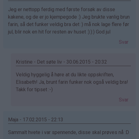
Jeg er nettopp ferdig med første forsøk av disse
kakene, og de er jo kjempegode :) Jeg brukte vanlig brun
farin, så det funker veldig bra det :) må nok lage flere før
jul, blir nok en hit for resten av huset :):):) God jul
Svar
Kristine - Det søte liv - 30.06.2015 - 20:32
Som
Veldig hyggelig å høre at du likte oppskriften,
svar
Elisabeth! Ja, brunt farin funker nok også veldig bra!
på
Takk for tipset :-)
av
Svar
Elisabeth
(ikke
bekreftet)
Maja - 17.02.2015 - 22:13
Sammalt hvete i var spennende, disse skal prøves nå :D