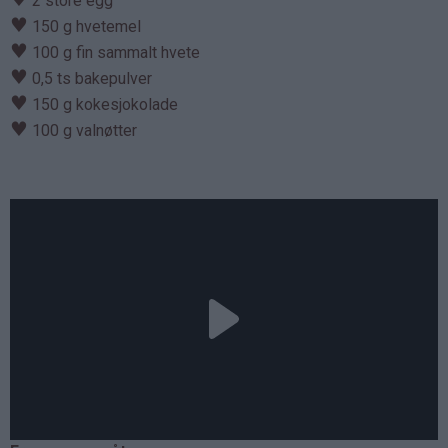
2 store egg
♥
150 g hvetemel
♥
100 g fin sammalt hvete
♥
0,5 ts bakepulver
♥
150 g kokesjokolade
♥
100 g valnøtter