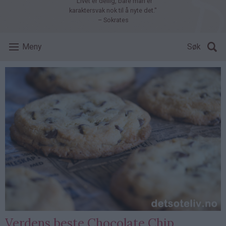
"Livet er deilig, bare man er
karaktersvak nok til å nyte det."
– Sokrates
Meny
Søk
Verdens beste Chocolate Chip