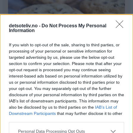
detsoteliv.no -
Do Not Process My Personal
Information
If you wish to opt-out of the sale, sharing to third parties, or
processing of your personal or sensitive information for
targeted advertising by us, please use the below opt-out
section to confirm your selection. Please note that after your
opt-out request is processed you may continue seeing
Ingredienser
interest-based ads based on personal information utilized by
us or personal information disclosed to third parties prior to
150 g smør
your opt-out. You may separately opt-out of the further
50 g sukker
disclosure of your personal information by third parties on the
200 g brunt sukker
IAB’s list of downstream participants. This information may
also be disclosed by us to third parties on the
IAB’s List of
2 store egg
Downstream Participants
that may further disclose it to other
150 g hvetemel
third parties.
100 g fin sammalt hvete
0,5 ts bakepulver
Personal Data Processing Opt Outs