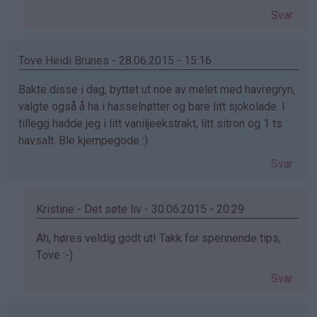
(ikke
Svar
bekreftet)
Tove Heidi Brunes - 28.06.2015 - 15:16
Bakte disse i dag, byttet ut noe av melet med havregryn,
valgte også å ha i hasselnøtter og bare litt sjokolade. I
tillegg hadde jeg i litt vaniljeekstrakt, litt sitron og 1 ts
havsalt. Ble kjempegode :)
Svar
Kristine - Det søte liv - 30.06.2015 - 20:29
Som
Ah, høres veldig godt ut! Takk for spennende tips,
svar
Tove :-)
på
Svar
av
Tove