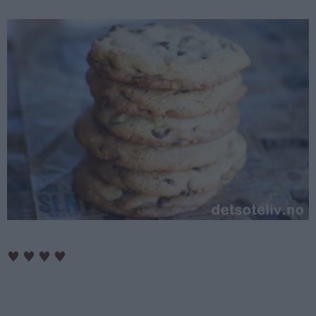
♥
♥
♥
♥