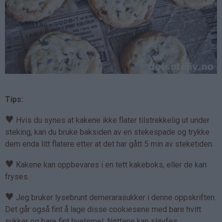
Tips:
♥
Hvis du synes at kakene ikke flater tilstrekkelig ut under
steking, kan du bruke baksiden av en stekespade og trykke
dem enda litt flatere etter at det har gått 5 min av steketiden.
♥
Kakene kan oppbevares i en tett kakeboks, eller de kan
fryses.
♥
Jeg bruker lysebrunt demerarasukker i denne oppskriften.
Det går også fint å lage disse cookiesene med bare hvitt
sukker og bare fint hvetemel. Nøttene kan sløyfes.