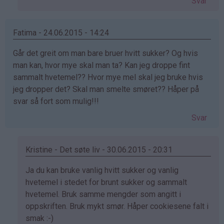
Svar
av
Linnea
(ikke
Fatima - 24.06.2015 - 14:24
bekreftet)
Går det greit om man bare bruer hvitt sukker? Og hvis
man kan, hvor mye skal man ta? Kan jeg droppe fint
sammalt hvetemel?? Hvor mye mel skal jeg bruke hvis
jeg dropper det? Skal man smelte smøret?? Håper på
svar så fort som mulig!!!
Svar
Kristine - Det søte liv - 30.06.2015 - 20:31
Som
Ja du kan bruke vanlig hvitt sukker og vanlig
svar
hvetemel i stedet for brunt sukker og sammalt
på
hvetemel. Bruk samme mengder som angitt i
av
oppskriften. Bruk mykt smør. Håper cookiesene falt i
Fatima
smak :-)