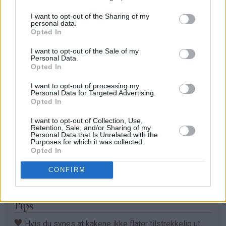
150 g kokesjokolade
I want to opt-out of the Sharing of my
100 g valnøtter
personal data.
Opted In
Fremgangsmåte
I want to opt-out of the Sale of my
Personal Data.
Pisk sammen smør og sukker til smørkrem. Pisk inn
Opted In
eggene. Bland det tørre og rør inn i deigen. Hakk
I want to opt-out of processing my
sjokoladen og valnøttene og ha i til slutt.
Personal Data for Targeted Advertising.
Opted In
Bruk to spiseskjeer og sett topper på 3 stekeplater
dekket med bakepapir (sett 12 topper på hver plate -
I want to opt-out of Collection, Use,
Retention, Sale, and/or Sharing of my
det skal bli ca. 36 stk til sammen). Trykk de litt flate med
Personal Data that Is Unrelated with the
Purposes for which it was collected.
baksiden av en stekespade, eller bruk hånden. Stekes
Opted In
midt i ovnen ved 180°C i 12-15 min. Avkjøles 10 min på
platen før de flyttes på rist og avkjøles helt.
CONFIRM
Tips
♥
Hvis du synes at kakene ikke flater tilstrekkelig ut