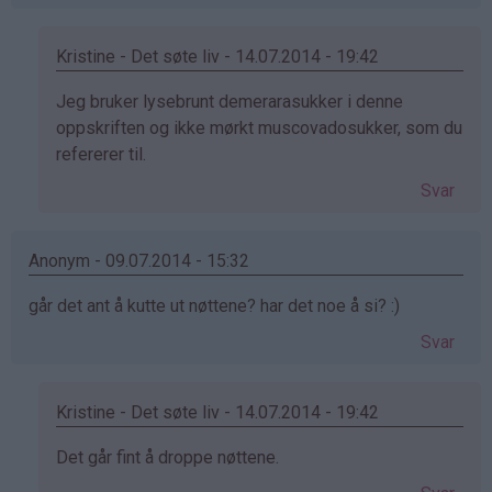
Kristine - Det søte liv - 14.07.2014 - 19:42
Som
Jeg bruker lysebrunt demerarasukker i denne
svar
oppskriften og ikke mørkt muscovadosukker, som du
på
refererer til.
av
Svar
Aud
Kristin
(ikke
Anonym - 09.07.2014 - 15:32
bekreftet)
går det ant å kutte ut nøttene? har det noe å si? :)
Svar
Kristine - Det søte liv - 14.07.2014 - 19:42
Som
Det går fint å droppe nøttene.
svar