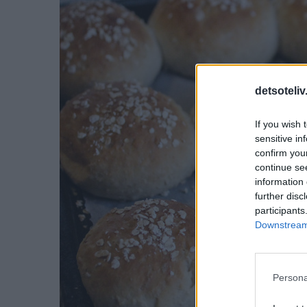
detsoteliv
If you wish 
sensitive in
confirm you
continue se
information 
further disc
participants
Downstream 
Persona