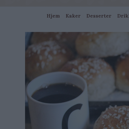
Main
Hjem
Kaker
Desserter
Drik
navigation