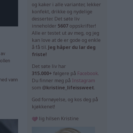
og kaker i alle varianter, lekker
konfekt, drikke og nydelige
desserter. Det søte liv
inneholder
5607
oppskrifter!
Alle er testet ut av meg, og jeg
kan love at de er gode og enkle
å få til.
Jeg håper du lar deg
 av
friste!
bollen
Det søte liv har
315.000+
følgere på
Facebook
.
 med vann
Du finner meg på
Instagram
som @
kristine_lifeissweet
.
God fornøyelse, og kos deg på
kjøkkenet!
lig hilsen Kristine