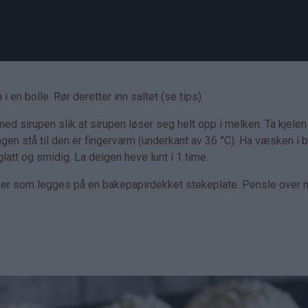
en bolle. Rør deretter inn saltet (se tips).
ed sirupen slik at sirupen løser seg helt opp i melken. Ta kjelen
ngen stå til den er fingervarm (underkant av 36 °C). Ha væsken i 
 glatt og smidig. La deigen heve lunt i 1 time.
tykker som legges på en bakepapirdekket stekeplate. Pensle over