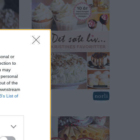
sonal or
ection to
ou may
 personal
out of the
 downstream
B’s List of