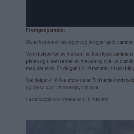
Fremgangsmåte:
Bland hvetemel, havregryn og tørrgjær godt sammen i 
Varm halvparten av melken i en liten kjele sammen m
platen og tilsett resten av melken og olje. La blandi
med det tørre. Elt deigen i 5-10 minutter, til den blir
Del deigen i 16 like store deler. Trill runde runds
og dryss over litt havregryn til pynt.
La rundstykkene etterheve i 30 minutter.