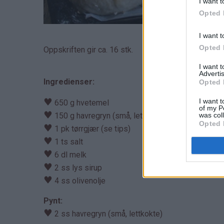
I want t
Opted 
I want t
Opted 
Oppskriften gir ca. 16 stk.
I want 
Advertis
Ingredienser:
Opted 
♥
I want t
650 g hvetemel
of my P
♥
was col
150 g havregryn (små, lettkokte)
Opted 
♥
1 pk tørrgjær (se tips)
♥
1 ts salt
♥
6 dl melk
♥
2 ss lys sirup
♥
4 ss olivenolje
Pynt:
♥
2 ss havregryn (små, lettkokte)