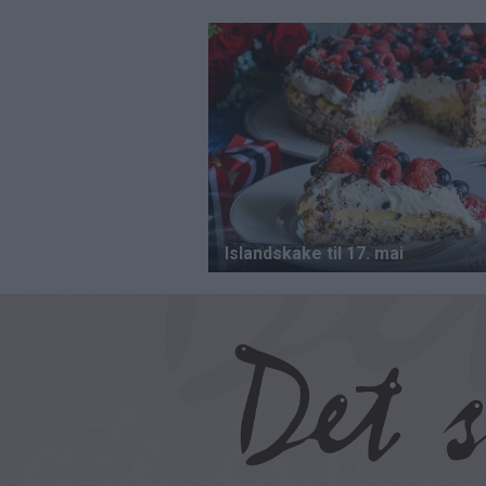
Hopp
til
hovedinnhold