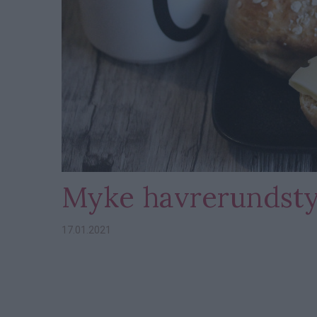
Myke havrerundst
17.01.2021