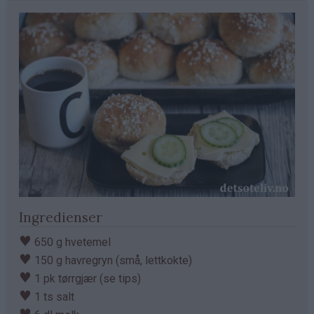
Ingredienser
♥
650 g hvetemel
♥
150 g havregryn (små, lettkokte)
♥
1 pk tørrgjær (se tips)
♥
1 ts salt
♥