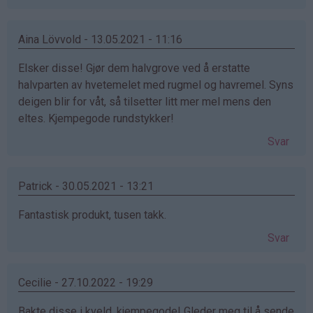
Aina Lövvold - 13.05.2021 - 11:16
Elsker disse! Gjør dem halvgrove ved å erstatte
halvparten av hvetemelet med rugmel og havremel. Syns
deigen blir for våt, så tilsetter litt mer mel mens den
eltes. Kjempegode rundstykker!
Svar
Patrick - 30.05.2021 - 13:21
Fantastisk produkt, tusen takk.
Svar
Cecilie - 27.10.2022 - 19:29
Bakte disse i kveld, kjempegode! Gleder meg til å sende