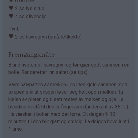
6 dl melk
♥
2 ss lys sirup
♥
4 ss olivenolje
Pynt:
♥
2 ss havregryn (små, lettkokte)
Fremgangsmåte
Bland hvetemel, havregryn og tørrgjær godt sammen i en
bolle. Rør deretter inn saltet (se tips).
Varm halvparten av melken i en liten kjele sammen med
sirupen slik at sirupen løser seg helt opp i melken. Ta
kjelen av platen og tilsett resten av melken og olje. La
blandingen stå til den er fingervarm (underkant av 36 °C).
Ha væsken i bollen med det tørre. Elt deigen 5-10
minutter, til den blir glatt og smidig. La deigen heve lunt i
1 time.