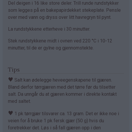
Del deigen i 16 like store deler. Trill runde rundstykker
som legges på en bakepapirdekket stekeplate. Pensle
over med vann og dryss over litt havregryn til pynt.
La rundstykkene etterheve i 30 minutter.
Stek rundstykkene midt i ovnen ved 220 °C i 10-12
minutter, til de er gylne og gjennomstekte.
Tips
♥
Salt kan ødelegge heveegenskapene til gjæren.
Bland derfor tørrgjæren med det tørre før du tilsetter
salt. Da unngår du at gjæren kommer i direkte kontakt
med saltet.
♥
1 pk tørrgjær tilsvarer ca. 13 gram. Det er ikke noe i
veien for å bruke 1 pk fersk gjær (50 g) hvis du
foretrekker det. Løs i så fall gjæren opp i den