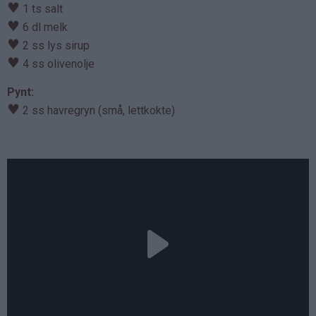
♥
1 ts salt
♥
6 dl melk
♥
2 ss lys sirup
♥
4 ss olivenolje
Pynt:
♥
2 ss havregryn (små, lettkokte)