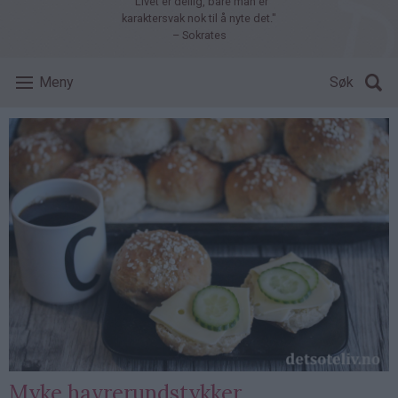
"Livet er deilig, bare man er
karaktersvak nok til å nyte det."
– Sokrates
Meny
Søk
Myke havrerundstykker