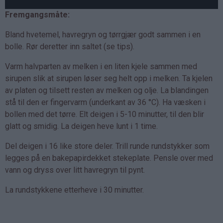
Fremgangsmåte:
Bland hvetemel, havregryn og tørrgjær godt sammen i en
bolle. Rør deretter inn saltet (se tips).
Varm halvparten av melken i en liten kjele sammen med
sirupen slik at sirupen løser seg helt opp i melken. Ta kjelen
av platen og tilsett resten av melken og olje. La blandingen
stå til den er fingervarm (underkant av 36 °C). Ha væsken i
bollen med det tørre. Elt deigen i 5-10 minutter, til den blir
glatt og smidig. La deigen heve lunt i 1 time.
Del deigen i 16 like store deler. Trill runde rundstykker som
legges på en bakepapirdekket stekeplate. Pensle over med
vann og dryss over litt havregryn til pynt.
La rundstykkene etterheve i 30 minutter.