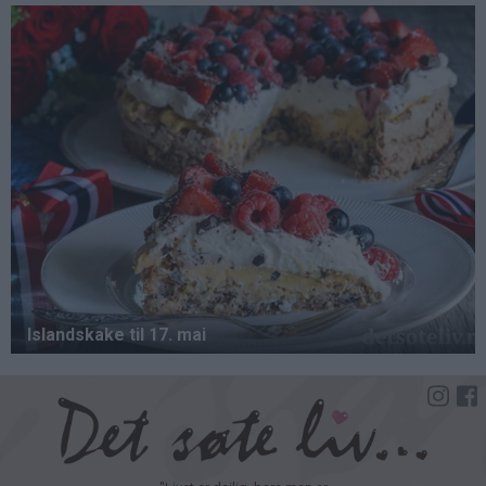
Hopp
til
hovedinnhold