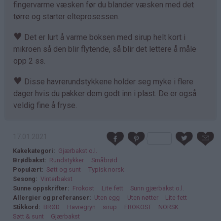
fingervarme væsken før du blander væsken med det
tørre og starter elteprosessen.
♥
Det er lurt å varme boksen med sirup helt kort i
mikroen så den blir flytende, så blir det lettere å måle
opp 2 ss.
♥
Disse havrerundstykkene holder seg myke i flere
dager hvis du pakker dem godt inn i plast. De er også
veldig fine å fryse.
17.01.2021
Kakekategori
Gjærbakst o.l.
Brødbakst
Rundstykker
Småbrød
Populært
Søtt og sunt
Typisk norsk
Sesong
Vinterbakst
Sunne oppskrifter
Frokost
Lite fett
Sunn gjærbakst o.l.
Allergier og preferanser
Uten egg
Uten nøtter
Lite fett
Stikkord
BRØD
Havregryn
sirup
FROKOST
NORSK
Søtt & sunt
Gjærbakst