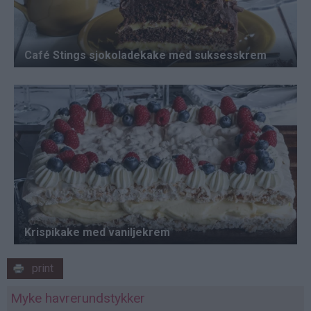
print
Myke havrerundstykker