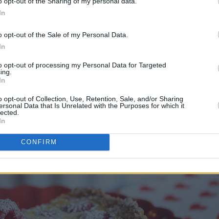
o opt-out of the Sharing of my personal data.
g av egg, fløte og vanilje.
In
o opt-out of the Sale of my Personal Data.
In
to opt-out of processing my Personal Data for Targeted
ing.
In
o opt-out of Collection, Use, Retention, Sale, and/or Sharing
ersonal Data that Is Unrelated with the Purposes for which it
lected.
In
CONFIRM