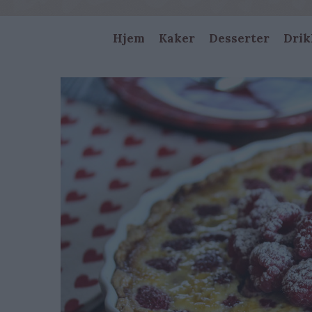
Main
Hjem
Kaker
Desserter
Drik
navigation