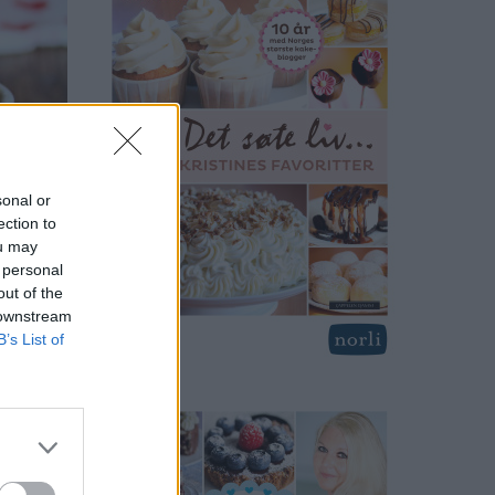
sonal or
ection to
ou may
 personal
out of the
 downstream
B’s List of