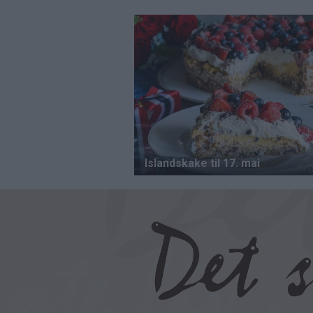
Hopp
til
hovedinnhold