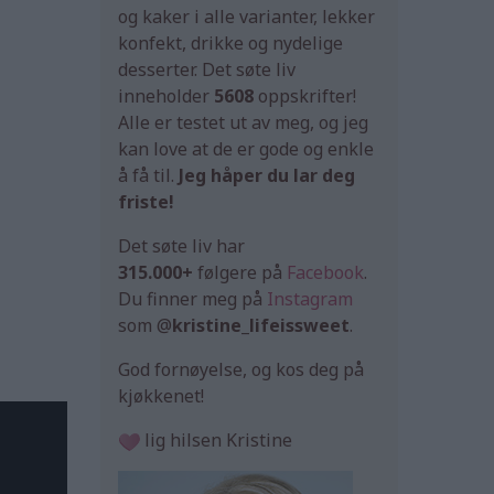
og kaker i alle varianter, lekker
konfekt, drikke og nydelige
desserter. Det søte liv
inneholder
5608
oppskrifter!
Alle er testet ut av meg, og jeg
kan love at de er gode og enkle
å få til.
Jeg håper du lar deg
friste!
Det søte liv har
315.000+
følgere på
Facebook
.
Du finner meg på
Instagram
som @
kristine_lifeissweet
.
God fornøyelse, og kos deg på
kjøkkenet!
lig hilsen Kristine