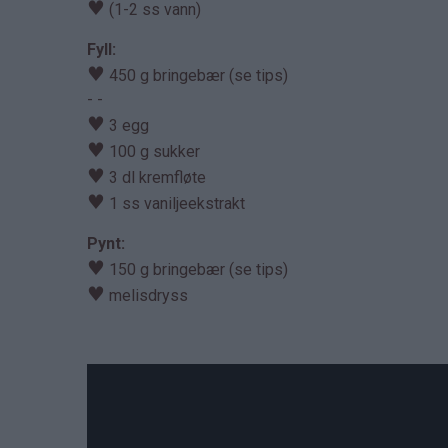
♥
(1-2 ss vann)
Fyll:
♥
450 g bringebær (se tips)
- -
♥
3 egg
♥
100 g sukker
♥
3 dl kremfløte
♥
1 ss vaniljeekstrakt
Pynt:
♥
150 g bringebær (se tips)
♥
melisdryss