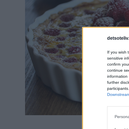
detsoteliv
If you wish 
sensitive in
confirm you
continue se
information 
further disc
participants
Downstream 
Persona