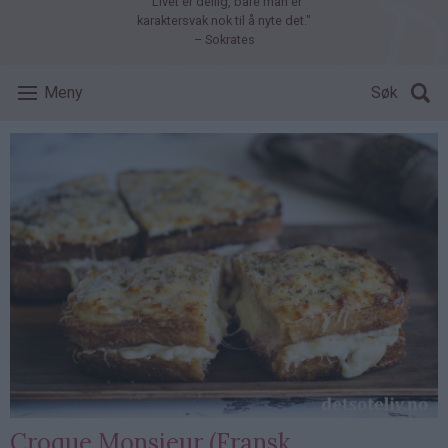
"Livet er deilig, bare man er
karaktersvak nok til å nyte det."
– Sokrates
Meny
Søk
Croque Monsieur (Fransk