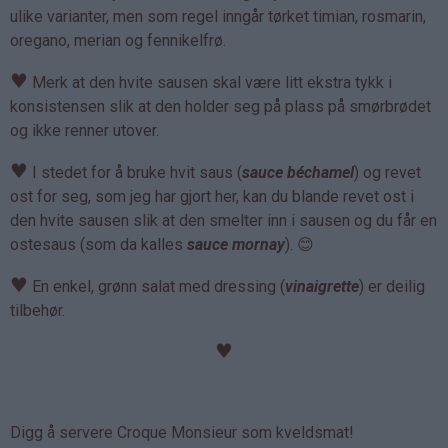
ulike varianter, men som regel inngår tørket timian, rosmarin,
oregano, merian og fennikelfrø.
♥
Merk at den hvite sausen skal være litt ekstra tykk i
konsistensen slik at den holder seg på plass på smørbrødet
og ikke renner utover.
♥
I stedet for å bruke hvit saus (
sauce béchamel
) og revet
ost for seg, som jeg har gjort her, kan du blande revet ost i
den hvite sausen slik at den smelter inn i sausen og du får en
ostesaus (som da kalles
sauce mornay
). 😊
♥
En enkel, grønn salat med dressing (
vinaigrette
) er deilig
tilbehør.
♥
Digg å servere Croque Monsieur som kveldsmat!