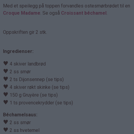
Med et speilegg på toppen forvandles ostesmørbrødet til en
Croque Madame
. Se også
Croissant béchamel
.
Oppskriften gir 2 stk.
Ingredienser:
♥
4 skiver landbrød
♥
2 ss smør
♥
2 ts Dijonsennep (se tips)
♥
4 skiver røkt skinke (se tips)
♥
150 g Gruyère (se tips)
♥
1 ts provencekrydder (se tips)
Béchamelsaus:
♥
2 ss smør
♥
2 ss hvetemel