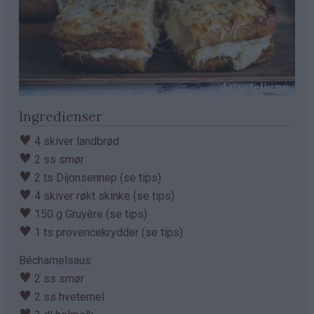
Ingredienser
♥
4 skiver landbrød
♥
2 ss smør
♥
2 ts Dijonsennep (se tips)
♥
4 skiver røkt skinke (se tips)
♥
150 g Gruyère (se tips)
♥
1 ts provencekrydder (se tips)
Béchamelsaus:
♥
2 ss smør
♥
2 ss hvetemel