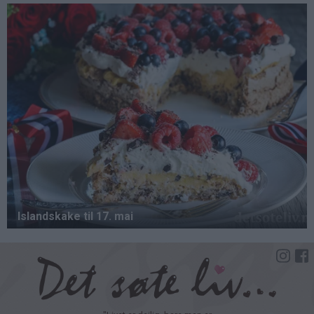
Hopp
til
hovedinnhold