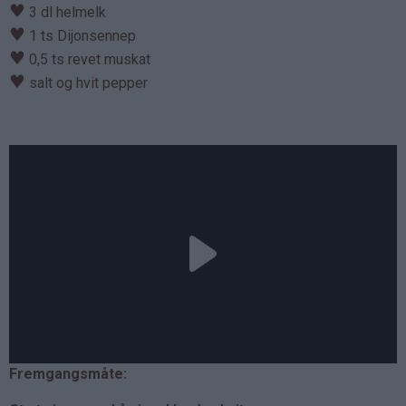
♥
3 dl helmelk
♥
1 ts Dijonsennep
♥
0,5 ts revet muskat
♥
salt og hvit pepper
Fremgangsmåte: