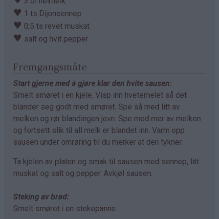
♥
3 dl helmelk
♥
1 ts Dijonsennep
♥
0,5 ts revet muskat
♥
salt og hvit pepper
Fremgangsmåte
Start gjerne med å gjøre klar den hvite sausen:
Smelt smøret i en kjele. Visp inn hvetemelet så det
blander seg godt med smøret. Spe så med litt av
melken og rør blandingen jevn. Spe med mer av melken
og fortsett slik til all melk er blandet inn. Varm opp
sausen under omrøring til du merker at den tykner.
Ta kjelen av platen og smak til sausen med sennep, litt
muskat og salt og pepper. Avkjøl sausen.
Steking av brød:
Smelt smøret i en stekepanne.