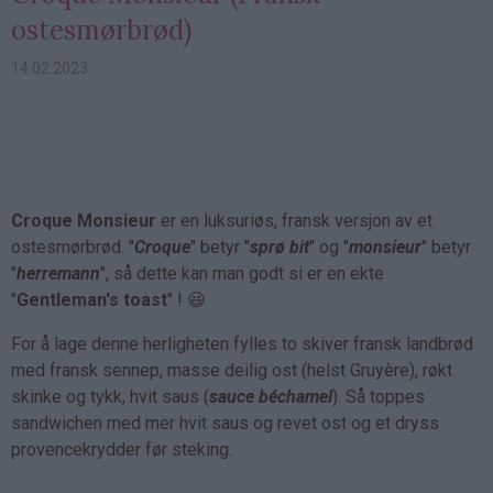
ostesmørbrød)
14.02.2023
Croque Monsieur
er en luksuriøs, fransk versjon av et
ostesmørbrød. "
Croque
" betyr "
sprø bit
" og "
monsieur
" betyr
"
herremann
", så dette kan man godt si er en ekte
"
Gentleman's toast
" ! 😃
For å lage denne herligheten fylles to skiver fransk landbrød
med fransk sennep, masse deilig ost (helst Gruyère), røkt
skinke og tykk, hvit saus (
sauce béchamel
). Så toppes
sandwichen med mer hvit saus og revet ost og et dryss
provencekrydder før steking.