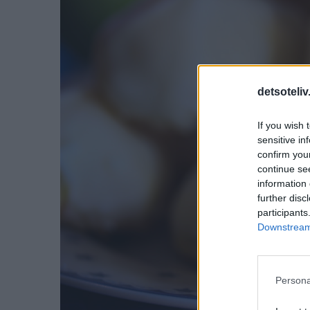
detsoteliv
If you wish 
sensitive in
confirm you
continue se
information 
further disc
participants
Downstream 
Persona