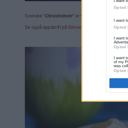
I want t
Opted 
Svenske "
Citronbiskvier
" er virkelig nydelige konfe
I want t
Se også oppskrift på
Sitronbiskvier i langpanne
(
Opted 
I want 
Advertis
Opted 
I want t
of my P
was col
Opted 