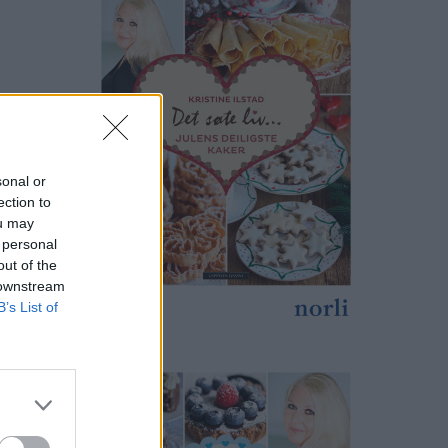
sonal or
ection to
ou may
 personal
out of the
 downstream
B’s List of