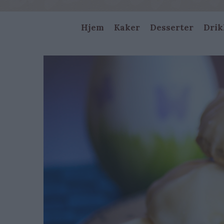
Main
Hjem
Kaker
Desserter
Drik
navigation