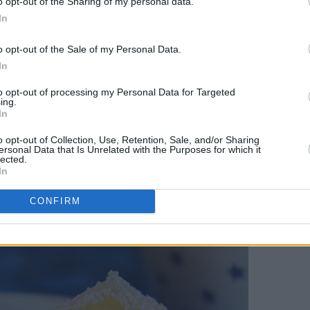
o opt-out of the Sharing of my personal data.
In
ktkaker!
o opt-out of the Sale of my Personal Data.
"
Citronbiskvier i långpanna
").
In
to opt-out of processing my Personal Data for Targeted
ing.
In
o opt-out of Collection, Use, Retention, Sale, and/or Sharing
ersonal Data that Is Unrelated with the Purposes for which it
lected.
In
CONFIRM