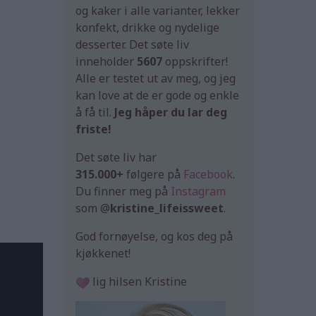
og kaker i alle varianter, lekker
konfekt, drikke og nydelige
desserter. Det søte liv
inneholder
5607
oppskrifter!
Alle er testet ut av meg, og jeg
kan love at de er gode og enkle
å få til.
Jeg håper du lar deg
friste!
Det søte liv har
315.000+
følgere på
Facebook
.
Du finner meg på
Instagram
som @
kristine_lifeissweet
.
God fornøyelse, og kos deg på
kjøkkenet!
lig hilsen Kristine