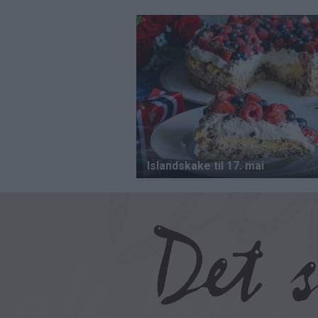
Hopp
til
hovedinnhold