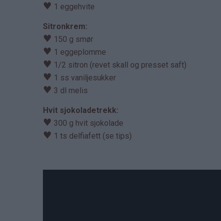
♥
1 eggehvite
Sitronkrem:
♥
150 g smør
♥
1 eggeplomme
♥
1/2 sitron (revet skall og presset saft)
♥
1 ss vaniljesukker
♥
3 dl melis
Hvit sjokoladetrekk:
♥
300 g hvit sjokolade
♥
1 ts delfiafett (se tips)