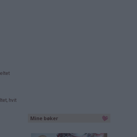
eltet
et, hvit
Mine bøker